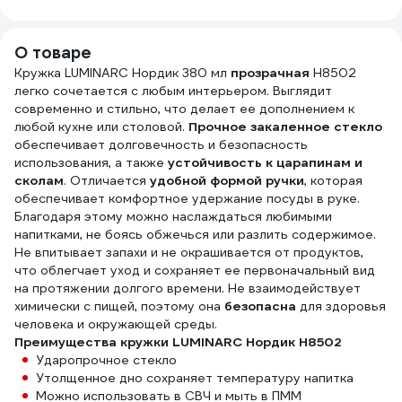
и его сплавов
пакете 22-3040
цветы (Марвел)
05
PRO-BRITE SL-177
5л 1320518
5 л 177-5
О товаре
Кружка LUMINARC Нордик 380 мл
прозрачная
H8502
легко сочетается с любым интерьером. Выглядит
современно и стильно, что делает ее дополнением к
любой кухне или столовой.
Прочное закаленное стекло
обеспечивает долговечность и безопасность
использования, а также
устойчивость к царапинам и
сколам
. Отличается
удобной формой ручки
, которая
обеспечивает комфортное удержание посуды в руке.
Благодаря этому можно наслаждаться любимыми
напитками, не боясь обжечься или разлить содержимое.
Не впитывает запахи и не окрашивается от продуктов,
что облегчает уход и сохраняет ее первоначальный вид
на протяжении долгого времени. Не взаимодействует
химически с пищей, поэтому она
безопасна
для здоровья
человека и окружающей среды.
Преимущества кружки LUMINARC Нордик H8502
Ударопрочное стекло
Утолщенное дно сохраняет температуру напитка
Можно использовать в СВЧ и мыть в ПММ