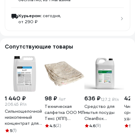
Курьером:
сегодня,
от 290 ₽
Сопутствующие товары
1 440 ₽
98 ₽
636 ₽
420
/шт
127.2 ₽/л
206.45 ₽/л
Техническая
Средство для
Чист
Сильнощелочной
салфетка ООО МЛ
мытья посуды
сред
низкопенный
Текс (ХПП)
CleanBox
удал
концентрат для
80x100 см, серая,
Professional
жира
4.5
(2)
4.6
(9)
5
(
очистки алюминия
5
(1)
в индивидуальном
Marvel Полевые
AMOL