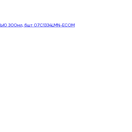
НЬЮ 300мл, 6шт 07C1334LMN-ECOM