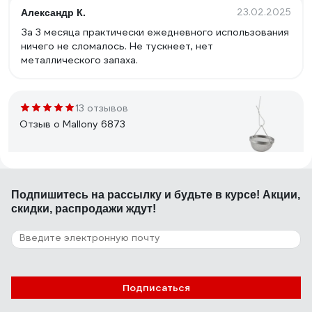
23.02.2025
Александр К.
За 3 месяца практически ежедневного использования
ничего не сломалось. Не тускнеет, нет
металлического запаха.
13 отзывов
Отзыв о Mallony 6873
24.04.2024
Николаевич О.
Подпишитесь
на рассылку
и будьте в курсе! Акции,
Хорошее.
скидки, распродажи ждут!
8 отзывов
Отзыв о VETTA KL31I05-4.5 886-004
Подписаться