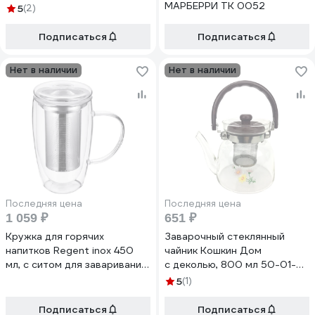
МАРБЕРРИ TK 0052
5
(2)
Подписаться
Подписаться
Нет в наличии
Нет в наличии
Последняя цена
Последняя цена
1 059 ₽
651 ₽
Кружка для горячих
Заварочный стеклянный
напитков Regent inox 450
чайник Кошкин Дом
мл, с ситом для заваривания
с деколью, 800 мл 50-01-
и стекл.крышкой Linea FR 93-
080
5
(1)
FR-BR-01-450
Подписаться
Подписаться