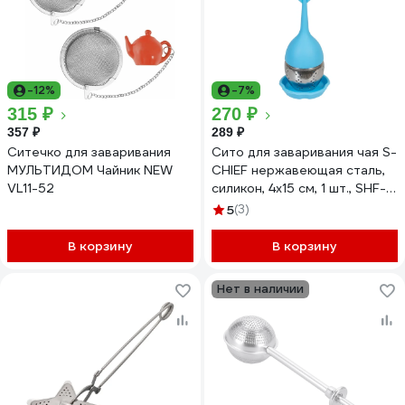
-12%
-7%
315 ₽
270 ₽
357 ₽
289 ₽
Ситечко для заваривания
Сито для заваривания чая S-
МУЛЬТИДОМ Чайник NEW
CHIEF нержавеющая сталь,
VL11-52
силикон, 4х15 см, 1 шт., SHF-
0341 №06 синий 708594
5
(3)
В корзину
В корзину
Нет в наличии