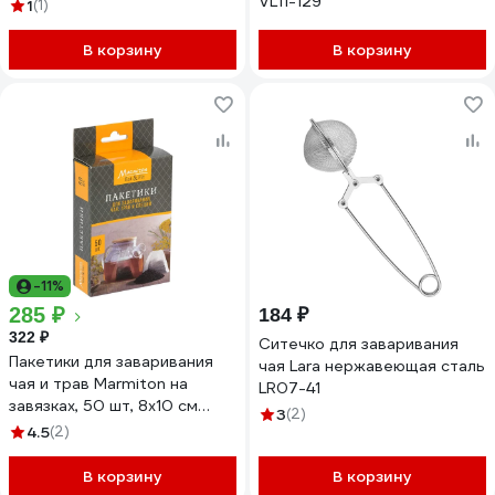
VL11-129
1
(1)
В корзину
В корзину
-11%
285 ₽
184 ₽
322 ₽
Ситечко для заваривания
Пакетики для заваривания
чая Lara нержавеющая сталь
чая и трав Marmiton на
LR07-41
завязках, 50 шт, 8х10 см
3
(2)
EAT&FIT 200/20 17816
4.5
(2)
В корзину
В корзину