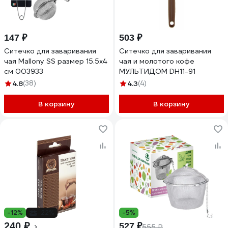
147 ₽
503 ₽
Ситечко для заваривания
Ситечко для заваривания
чая Mallony SS размер 15.5x4
чая и молотого кофе
см 003933
МУЛЬТИДОМ DH11-91
4.8
(38)
4.3
(4)
В корзину
В корзину
-12%
-22%
-5%
240 ₽
527 ₽
555 ₽