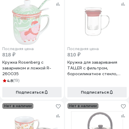
Последняя цена
Последняя цена
818 ₽
810 ₽
Кружка Rosenberg с
Кружка для заваривания
заварником и ложкой R-
TALLER с фильтром,
260035
боросиликатное стекло,
400 мл TR-99006
4.8
(19)
Подписаться
Подписаться
Нет в наличии
Нет в наличии