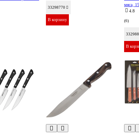
мяса, 1
33298770
4.8
В корзину
(6)
332988
В корз