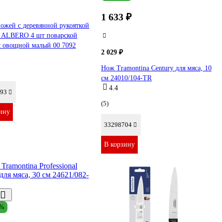
1 633 ₽
ожей с деревянной рукояткой
y ALBERO 4 шт поварской
с овощной малый 00 7092
2 029 ₽
Нож Tramontina Century для мяса, 10
см 24010/104-TR
4.4
93
(5)
ину
33298704
В корзину
3%