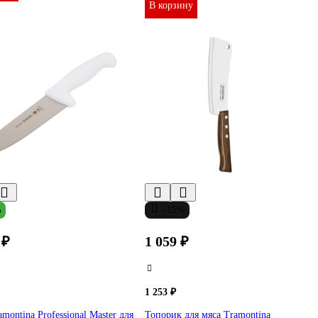
В корзину
%
-15%
 ₽
1 059 ₽
1 253 ₽
montina Professional Master для
Топорик для мяса Tramontina