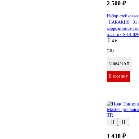
2 500 ₽
Набор стейковых
"HARAKIRI" 31 (
коррозионно-сто
пластик SHR-02
4.6
(18)
31064310
В корзину
1 438 ₽