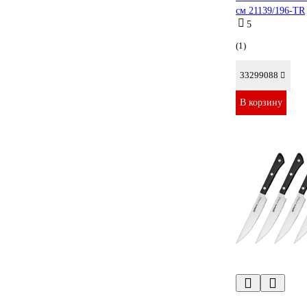
см 21139/196-TR
5
(1)
33299088
В корзину