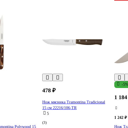
-5
478 ₽
1 184
Нож мясника Tramontina Tradicional
15 см 22216/106-TR
5
1 242 ₽
(3)
montina Polywood 15
Нож Tra