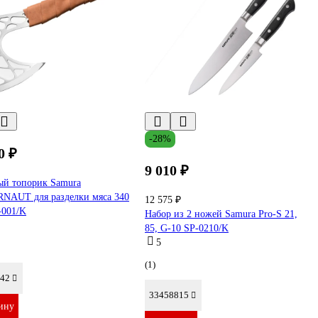
-28%
0 ₽
9 010 ₽
ый топорик Samura
NAUT для разделки мяса 340
12 575 ₽
-001/K
Набор из 2 ножей Samura Pro-S 21,
85, G-10 SP-0210/K
5
(1)
42
33458815
ину