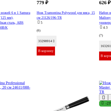
779 ₽
626 ₽
 ножей 6 в 1 Samura
Нож Tramontina Polywood для мяса, 15
Набор н
125 мм),
см 21126/196-TR
Mallon
йкая сталь, ABS
5
универ
60B/K
4.3
(6)
(7)
33298914
163261
В корзину
В корз
-2