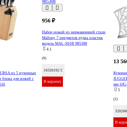
956 ₽
Набор ножей из нержавеющей стали
Mallony 7 предметов ручка пластик
модель MAL-S01B 985308
4.1
(9)
13 56
16326192
URSA из 5 кухонных
Кухонн
 блока для ножей с
JUGGER
В корзину
616
мм SJG
5
(2)
320268
В корз