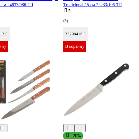
5 см 24637/086-TR
Tradicional 15 см 22233/106-TR
5
(8)
12
33298416
ину
В корзину
-20%