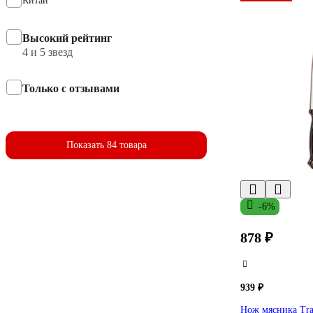
Китай
Высокий рейтинг
4 и 5 звезд
Только с отзывами
Показать 84 товара
-6%
878 ₽
939 ₽
Нож мясника Tra