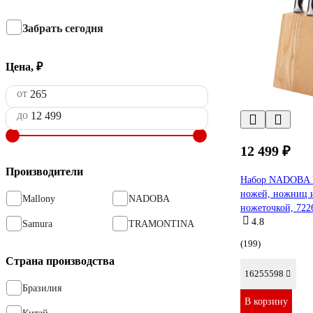
Забрать сегодня
Цена, ₽
от
до
12 499 ₽
Производители
Набор NADOBA 
ножей, ножниц и
Mallony
NADOBA
ножеточкой, 722
4.8
Samura
TRAMONTINA
(199)
Страна производства
16255598
Бразилия
В корзину