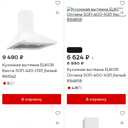
-5%
6 624 ₽
9 490 ₽
6 990 ₽
Кухонная вытяжка ELIKOR
Кухонная вытяжка ELIKOR
Вента 50П-430-П3Л_белый
Оптима 50П-400-К3Л_белый
841542
894858
5
(2)
4.8
(6)
В корзину
В корзину