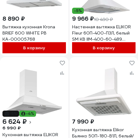
-5%
8 890 ₽
9 966 ₽
10 490 ₽
Вытяжка кухонная Krona
Настенная вытяжка ELIKOR
BRIEF 600 WHITE PB
Fleur 60П-400-П3Л, белый
КА-00005768
SM КВ IIМ-400-60-489
177817
В корзину
В корзину
-5%
-4%
6 624 ₽
7 990 ₽
6 990 ₽
Кухонная вытяжка Elikor
Кухонная вытяжка ELIKOR
Бьянко 50П-180-В1Л, белый/