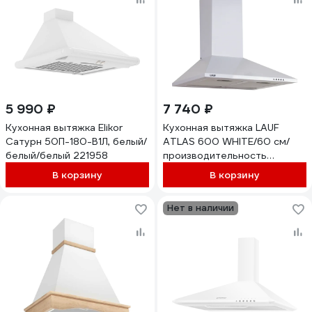
5 990 ₽
7 740 ₽
Кухонная вытяжка Elikor
Кухонная вытяжка LAUF
Сатурн 50П-180-В1Л, белый/
ATLAS 600 WHITE/60 см/
белый/белый 221958
производительность
800м3/ч, низкий уровень
В корзину
В корзину
шума. 6220
Нет в наличии