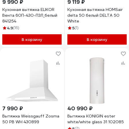
9 990 ₽
9 119 ₽
Кухонная вытяжка ELIKOR
Кухонная вытяжка HOMSair
Вента 60П-430-П3Л_белый
delta 50 белый DELTA 50
841254
White
4.9
(16)
5
(1)
В корзину
В корзину
7 990 ₽
40 990 ₽
Вытяжка Weissgauff Zosma
Вытяжка KONIGIN ester
50 PB WH 430899
white/white glass 31 102085
5
(7)