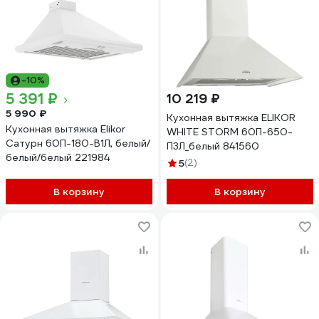
-10%
5 391 ₽
10 219 ₽
5 990 ₽
Кухонная вытяжка ELIKOR
Кухонная вытяжка Elikor
WHITE STORM 60П-650-
Сатурн 60П-180-В1Л, белый/
П3Л_белый 841560
белый/белый 221984
5
(2)
В корзину
В корзину