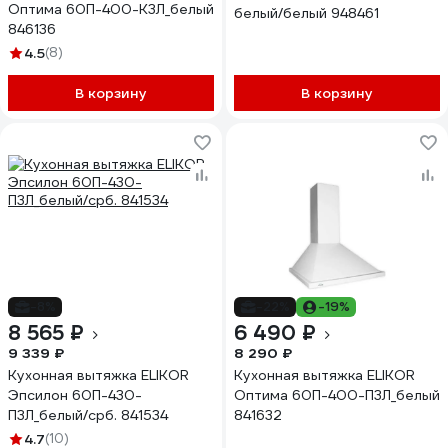
Оптима 60П-400-К3Л_белый
белый/белый 948461
846136
4.5
(8)
В корзину
В корзину
-8%
-22%
-19%
8 565 ₽
6 490 ₽
9 339 ₽
8 290 ₽
Кухонная вытяжка ELIKOR
Кухонная вытяжка ELIKOR
Эпсилон 60П-430-
Оптима 60П-400-П3Л_белый
П3Л_белый/срб. 841534
841632
4.7
(10)