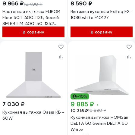
9 966 ₽
8 590 ₽
10 490 ₽
Настенная вытяжка ELIKOR
Вытяжка кухонная Exiteq EX-
Fleur 50П-400-П3Л, белый
1086 white E10127
SM КВ II М-400-50-1352
177729
В корзину
В корзину
-10%
9 885 ₽
7 030 ₽
10 315 ₽
10 990 ₽
Кухонная вытяжка Oasis KB -
Кухонная вытяжка HOMSair
60W
DELTA 60 белый DELTA 60
White