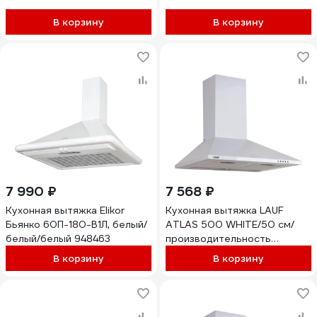
В корзину
В корзину
7 990 ₽
7 568 ₽
Кухонная вытяжка Elikor
Кухонная вытяжка LAUF
Бьянко 60П-180-В1Л, белый/
ATLAS 500 WHITE/50 см/
белый/белый 948463
производительность
800м3/ч, низкий уровень
В корзину
В корзину
шума. 6217