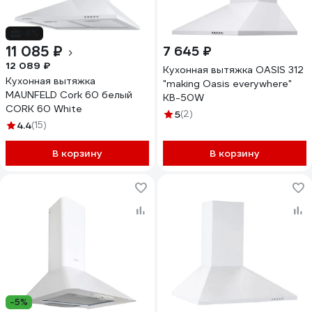
-8%
11 085 ₽
7 645 ₽
12 089 ₽
Кухонная вытяжка OASIS 312
Кухонная вытяжка
"making Оasis everywhere"
MAUNFELD Cork 60 белый
KB-50W
CORK 60 White
5
(2)
4.4
(15)
В корзину
В корзину
-5%