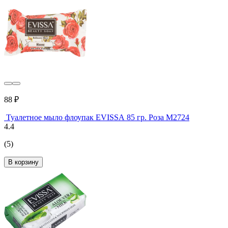
88 ₽
Туалетное мыло флоупак EVISSА 85 гр. Роза М2724
4.4
(5)
В корзину