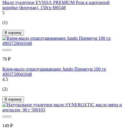
Мыло туалетное EVISSА PREMIUM Роза в картонной
коробке (флоупак), 150гр М6548
5
(1)
В корзину
78 ₽
Крем-мыло отшелушивающее Jundo Премиум 100 гр
4903720041048
4.5
(2)
В корзину
149 ₽