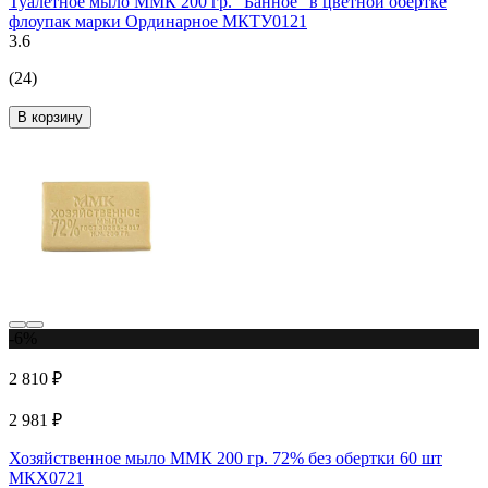
Туалетное мыло ММК 200 гр. "Банное" в цветной обертке
флоупак марки Ординарное МКТУ0121
3.6
(24)
В корзину
-6%
2 810 ₽
2 981 ₽
Хозяйственное мыло ММК 200 гр. 72% без обертки 60 шт
МКХ0721