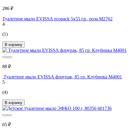
286 ₽
Туалетное мыло EVISSА ecopack 5x55 гр., роза М2762
4
(1)
В корзину
88 ₽
Туалетное мыло EVISSА флоупак, 85 гр. Клубника М4001
5
(4)
В корзину
65 ₽