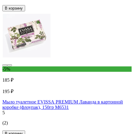
В корзину
-5%
185 ₽
195 ₽
Мыло туалетное EVISSА PREMIUM Лаванда в картонной
коробке (флоупак), 150гр М6531
5
(2)
В корзину