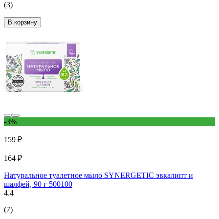
(3)
В корзину
-3%
159 ₽
164 ₽
Натуральное туалетное мыло SYNERGETIC эвкалипт и
шалфей, 90 г 500100
4.4
(7)