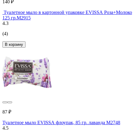
140 ₽
Туалетное мыло в картонной упаковке EVISSА Роза+Молоко
125 гр.М2915
4.3
(4)
В корзину
87 ₽
Туалетное мыло EVISSА флоупак, 85 гр. лаванда М2748
4.5