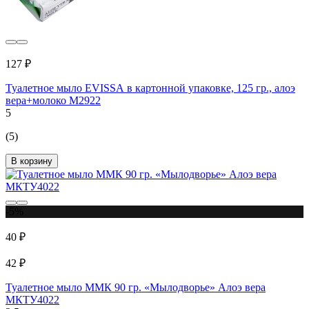
127 ₽
Туалетное мыло EVISSА в картонной упаковке, 125 гр., алоэ
вера+молоко М2922
5
(5)
В корзину
-5%
40 ₽
42 ₽
Туалетное мыло ММК 90 гр. «Мылодворье» Алоэ вера
МКТУ4022