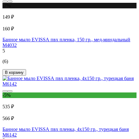
-7%
149 ₽
160 ₽
Банное мыло EVISSА пвх пленка, 150 гр., мед-миндальный
М4032
5
(6)
В корзину
-5%
535 ₽
566 ₽
Банное мыло EVISSА пвх пленка, 4x150 гр., турецкая баня
М6142