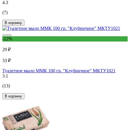
4.3
(7)
В корзину
-12%
29 ₽
33 ₽
Туалетное мыло ММК 100 гр. "Клубничное" МКТУ1021
3.1
(13)
В корзину