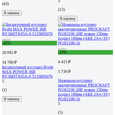
5
(43)
(13)
В корзину
В корзину
-42%
-23%
20 092 ₽
4 415 ₽
34 700 ₽
Бесщеточный кусторез Ryobi
5 739 ₽
MAX POWER 36В
RY36HTX65A-0 5133005076
Ножницы-кусторез
5
аккумуляторные PROCRAFT
(2)
PGH2100 20В лезвие 150мм,
подрез 100мм (АКБ 2Ач+ЗУ)
PGH2100-1b
В корзину
5
(5)