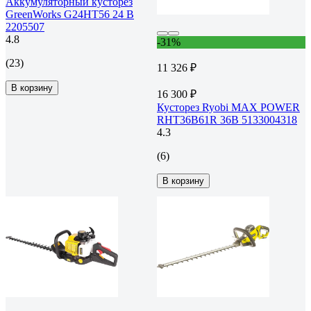
Аккумуляторный кусторез
GreenWorks G24HT56 24 В
2205507
4.8
-31%
(23)
11 326 ₽
В корзину
16 300 ₽
Кусторез Ryobi MAX POWER
RHT36B61R 36В 5133004318
4.3
(6)
В корзину