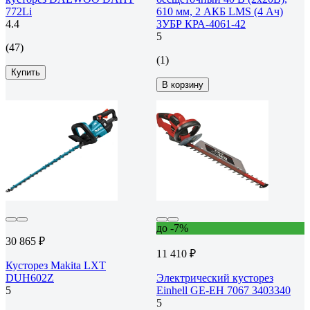
772Li
610 мм, 2 АКБ LMS (4 Ач)
4.4
ЗУБР КРА-4061-42
5
(47)
(1)
Купить
В корзину
до -7%
30 865 ₽
11 410 ₽
Кусторез Makita LXT
DUH602Z
Электрический кусторез
5
Einhell GE-EH 7067 3403340
5