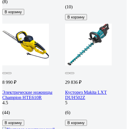
(8)
(10)
В корзину
В корзину
8 990 ₽
29 836 ₽
Электрические ножницы
Кусторез Makita LXT
Champion HTE610R
DUH502Z
4.5
5
(44)
(6)
В корзину
В корзину