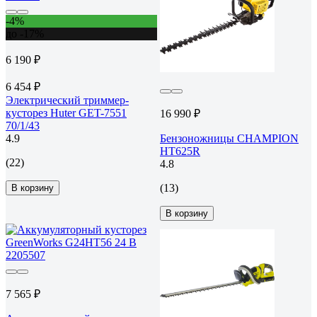
-4%
до -17%
6 190 ₽
6 454 ₽
Электрический триммер-
кусторез Huter GET-7551
16 990 ₽
70/1/43
4.9
Бензоножницы CHAMPION
HT625R
(22)
4.8
(13)
В корзину
В корзину
7 565 ₽