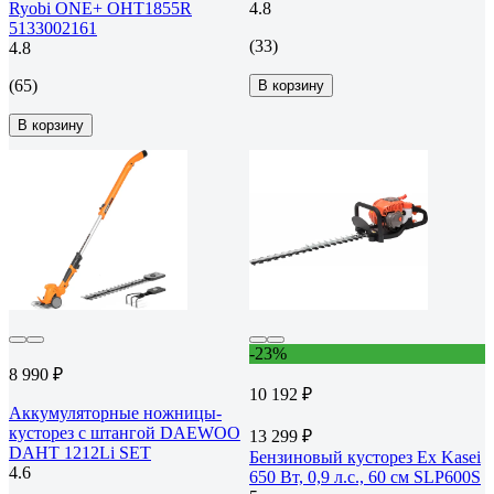
Ryobi ONE+ OHT1855R
4.8
5133002161
(33)
4.8
(65)
В корзину
В корзину
-23%
8 990 ₽
10 192 ₽
Аккумуляторные ножницы-
кусторез с штангой DAEWOO
13 299 ₽
DAHT 1212Li SET
Бензиновый кусторез Ex Kasei
4.6
650 Вт, 0,9 л.с., 60 см SLP600S