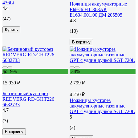
436Li
Ножницы аккумуляторные
4.4
Elitech НТ 368АК
E1604.001.00 ДМ 205505
(47)
4.8
Купить
(10)
В корзину
до -9%
-34%
15 939 ₽
2 799 ₽
Бензиновый кусторез
4 250 ₽
REDVERG RD-GHT226
Ножницы-кусторез
6682733
аккумуляторные газонные
4.7
GPT с удлин.ручкой SGT 720L
5
(3)
(2)
В корзину