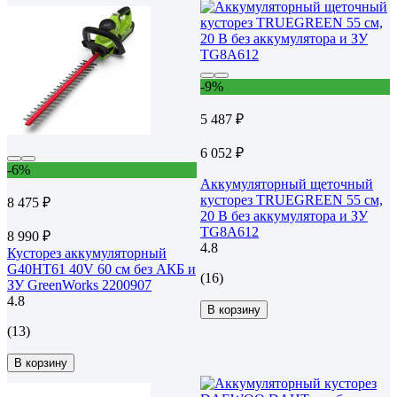
-9%
5 487 ₽
6 052 ₽
-6%
Аккумуляторный щеточный
кусторез TRUEGREEN 55 см,
8 475 ₽
20 В без аккумулятора и ЗУ
TG8A612
8 990 ₽
4.8
Кусторез аккумуляторный
G40HT61 40V 60 см без АКБ и
(16)
ЗУ GreenWorks 2200907
4.8
В корзину
(13)
В корзину