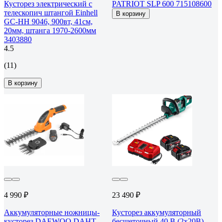
Кусторез электрический с
PATRIOT SLP 600 715108600
телескопич штангой Einhell
В корзину
GC-HH 9046, 900вт, 41см,
20мм, штанга 1970-2600мм
3403880
4.5
(11)
В корзину
4 990 ₽
23 490 ₽
Аккумуляторные ножницы-
Кусторез аккумуляторный
кусторез DAEWOO DAHT
бесщеточный 40 В (2x20В),