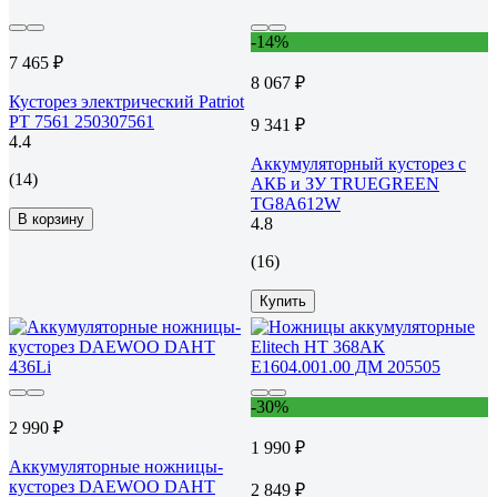
-14%
7 465 ₽
8 067 ₽
Кусторез электрический Patriot
PT 7561 250307561
9 341 ₽
4.4
Аккумуляторный кусторез с
(14)
АКБ и ЗУ TRUEGREEN
TG8A612W
В корзину
4.8
(16)
Купить
-30%
2 990 ₽
1 990 ₽
Аккумуляторные ножницы-
кусторез DAEWOO DAHT
2 849 ₽