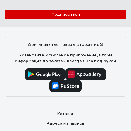
Отзыв о Кружка керамическая PERFECTO
LINEA 350 мл, LOVELY ANIMALS-1, 30-
Подписаться
063611
Вася
25.06.2025
Неповторимый рисунок, много бегемотиков и
слоников))
Оригинальные товары с гарантией!
Установите мобильное приложение, чтобы
информация по заказам всегда была под рукой
Каталог
Адреса магазинов