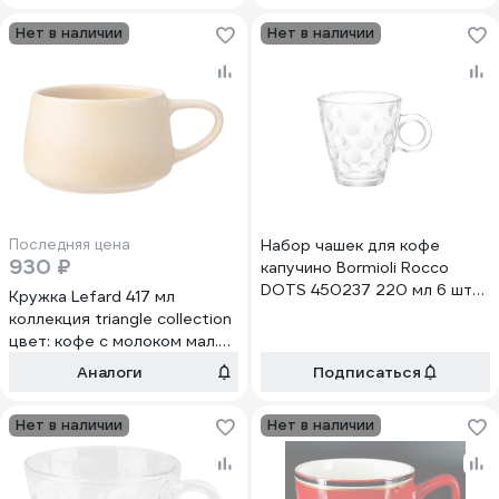
Нет в наличии
Нет в наличии
Последняя цена
Набор чашек для кофе
930 ₽
капучино Bormioli Rocco
DOTS 450237 220 мл 6 шт
Кружка Lefard 417 мл
прозрачные Б0031644
коллекция triangle collection
цвет: кофе с молоком мал.
уп. = 6 шт мин. партия 191-
Аналоги
Подписаться
222
Нет в наличии
Нет в наличии