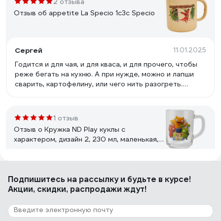
2 отзыва
Отзыв об appetite La Specio 1с3с Specio
Сергей
11.01.2025
Годится и для чая, и для кваса, и для прочего, чтобы
реже бегать на кухню. А при нужде, можно и лапши
сварить, картофелину, или чего нить разогреть.
Стенки и дно, к слову, вполне толстые.
1 отзыв
Отзыв о Кружка ND Play куклы с
характером, дизайн 2, 230 мл, маленькая,
стекло 285557
Михаил
10.11.2025
Подпишитесь
на рассылку
и будьте в курсе!
++
Акции, скидки, распродажи ждут!
3 отзыва