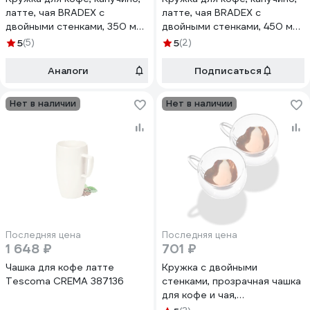
латте, чая BRADEX с
латте, чая BRADEX с
двойными стенками, 350 мл,
двойными стенками, 450 мл,
стекло TK 0610
стекло TK 0612
5
(5)
5
(2)
Аналоги
Подписаться
Нет в наличии
Нет в наличии
Последняя цена
Последняя цена
1 648 ₽
701 ₽
Чашка для кофе латте
Кружка с двойными
Tescoma CREMA 387136
стенками, прозрачная чашка
для кофе и чая,
термопосуда для горячих