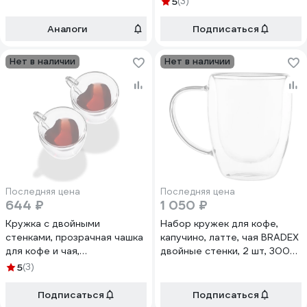
5
(3)
напитков, набор кружек в
форме сердца, 2 шт, 260 мл
Аналоги
Подписаться
Limpid Side Z0031
Нет в наличии
Нет в наличии
Последняя цена
Последняя цена
644 ₽
1 050 ₽
Кружка с двойными
Набор кружек для кофе,
стенками, прозрачная чашка
капучино, латте, чая BRADEX
для кофе и чая,
двойные стенки, 2 шт, 300
термопосуда для горячих
мл, стекло TK 0609
5
(3)
напитков, набор кружек в
форме сердца, 2 шт, 190 мл
Подписаться
Подписаться
Limpid Side Z0030