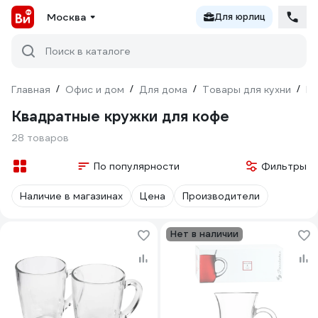
Москва
Для юрлиц
Поиск в каталоге
Главная
/
Офис и дом
/
Для дома
/
Товары для кухни
/
По
Квадратные кружки для кофе
28 товаров
По популярности
Фильтры
Наличие в магазинах
Цена
Производители
Нет в наличии