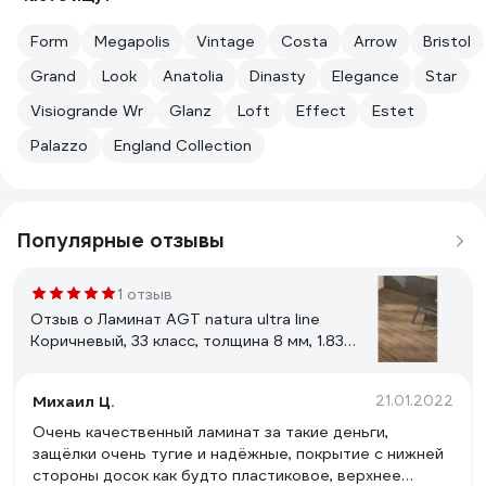
Form
Megapolis
Vintage
Costa
Arrow
Bristol
Grand
Look
Anatolia
Dinasty
Elegance
Star
Visiogrande Wr
Glanz
Loft
Effect
Estet
Palazzo
England Collection
Популярные отзывы
1 отзыв
Отзыв о Ламинат AGT natura ultra line
Коричневый, 33 класс, толщина 8 мм, 1.834
кв.м PRK 504
Михаил Ц.
21.01.2022
Очень качественный ламинат за такие деньги,
защёлки очень тугие и надёжные, покрытие с нижней
стороны досок как будто пластиковое, верхнее