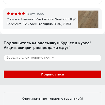
приятное на ощупь и взгляд.
10 отзывов
Отзыв о Ламинат Kastamonu Sunfloor Дуб
Вермонт, 32 класс, толщина 8 мм, 2.153
кв.м 40 Дуб Вермонт
Азамат Х.
12.08.2023
Подпишитесь
на рассылку
и будьте в курсе!
Низкая цена Влагостойкий. Красивая фактура дерева
Акции, скидки, распродажи ждут!
Реалистичный рисунок
11 отзывов
Отзыв о Ламинат Kronopol Senso Aurum
Подписаться
Дуб Латино, 33 класс, толщина 10 мм, 1.316
кв.м 126736
яна ч.
30.06.2021
красивый
Оригинальные товары с гарантией!