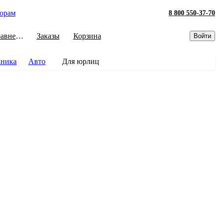
орам
8 800 550-37-70
Сравнение
Заказы
Корзина
Войти
хника
Авто
Для юрлиц