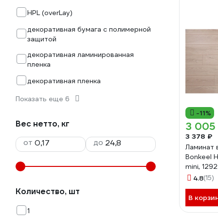
HPL (overLay)
декоративная бумага с полимерной
защитой
декоративная ламинированная
пленка
декоративная пленка
Показать еще 6
-11%
Вес нетто, кг
3 005
3 378 ₽
от
до
Ламинат 
Bonkeel 
mini, 129
класс 60
4.8
(15)
Количество, шт
В корзи
1