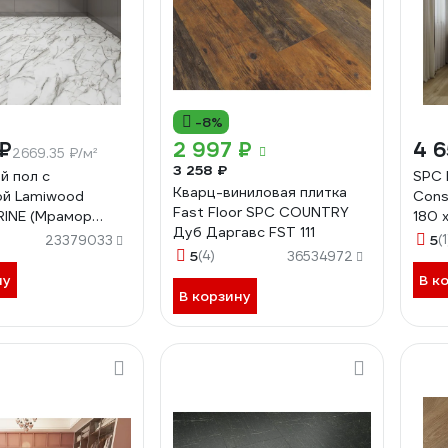
-8%
 ₽
2 997 ₽
4 6
2669.35 ₽/м²
3 258 ₽
й пол с
SPC
Кварц-виниловая плитка
ой Lamiwood
Cons
Fast Floor SPC COUNTRY
INE (Мрамор
180 
Дуб Даргавс FST 111
ласс 43; 5 мм,
(1,75
5
(1
23379033
а; 1,86 кв.м) M-01
5
(4)
Т00
36534972
ну
В к
В корзину