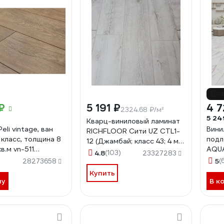
-
₽
5 191 ₽
4 7
2324.68 ₽/м²
5 24
Кварц-виниловый ламинат
eli vintage, ван
Вини
RICHFLOOR Сити UZ CТL1-
 класс, толщина 8
подл
12 (Джамбай; класс 43; 4 мм;
кв.м vn-511
AQU
4-х сторонняя; площадь
4.8
(103)
23327283
5147
Примо
упаковки 2,233 кв.м)
5
(
28273658
микр
4680427082832
Купить
ну
В к