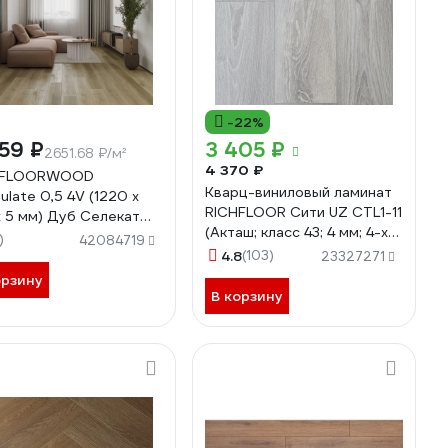
-22%
59 ₽
3 405 ₽
2651.68 ₽/м²
4 370 ₽
 FLOORWOOD
Кварц-виниловый ламинат
ulate 0,5 4V (1220 х
RICHFLOOR Сити UZ CТL1-11
х 5 мм) Дуб Селекат
(Акташ; класс 43; 4 мм; 4-х
68 кв.м.) 8674
)
42084719
сторонняя; площадь
39046
4.8
(103)
23327271
упаковки 2,233 кв.м)
орзину
4680427082825
В корзину