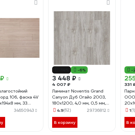
-14%
-6%
-
 ₽
3 448 ₽
255
4 007 ₽
331 
влагостойкий
Ламинат Noventis Grand
Парк
Норд 106, фаска 4V
Сanyon Дуб Огайо 2003,
ООО 
2x194x8 мм, 33
180x1200, 4,0 мм, 0,5 мм,
20x1
2619
не в регистр, 2,16 м, 10 шт.
ПЛ15
4.9
(62)
1
(1
34650943
29736812
УП-00049742
ну
В корзину
В к