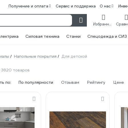
Получение и оплата
Сервис и поддержка
О нас
Инве
Избранное
лектрика
Силовая техника
Станки
Спецодежда и СИЗ
иалы
Напольные покрытия
Для детской
/
/
3820 товаров
ь по:
По популярности
Отзывам
Рейтингу
Цене