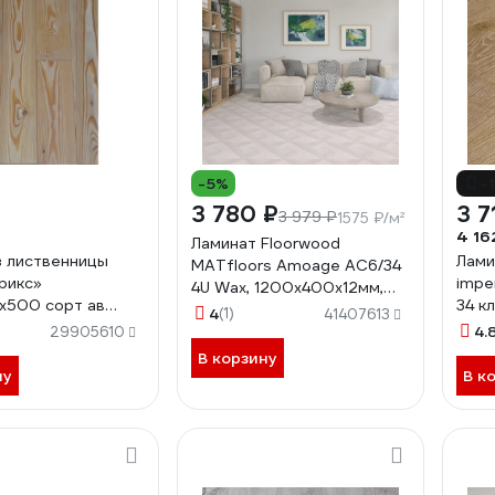
-5%
-
3 780 ₽
3 7
3 979 ₽
1575 ₽/м²
4 16
Ламинат Floorwood
з лиственницы
Лами
MATfloors Amoage АС6/34
рикс»
imper
4U Wax, 1200х400х12мм,
)х500 сорт ав
34 к
Джуба, 2.4 кв.м А003
4
(1)
41407613
2.187
4.
29905610
В корзину
ну
В к