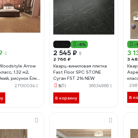
-8%
-6%
-
₽
2 545 ₽
3 1
2 766 ₽
3 48
Woodstyle Arrow
Кварц-виниловая плитка
Квар
класс, 1.32 м2,
Fast Floor SPC STONE
Aspenf
кий, рисунок Ёлка,
Суган FST 214 NEW
клас
Кивер
Шамо
5
(5)
298
27130034
36534966
0.3 м
4680
В к
ну
В корзину