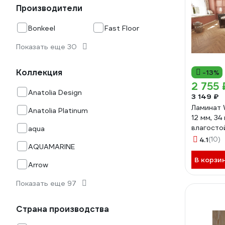
Производители
Bonkeel
Fast Floor
Показать еще 30
Коллекция
-13%
2 755 
Anatolia Design
3 149 ₽
Ламинат 
Anatolia Platinum
12 мм, 34 
влагостой
aqua
108 Дуб 
4.1
(10)
AQUAMARINE
В корзи
Arrow
Показать еще 97
Страна производства