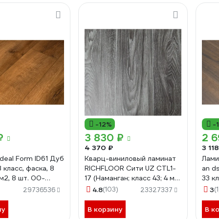
-12%
-
₽
3 830 ₽
2 6
4 370 ₽
3 118
deal Form ID61 Дуб
Кварц-виниловый ламинат
Ламин
 класс, фаска, 8
RICHFLOOR Сити UZ CТL1-
an d
 м2, 8 шт. 00-
17 (Наманган; класс 43; 4 мм;
33 к
68
4-х сторонняя; площадь
4.8
(103)
3
(1
29736536
23327337
упаковки 2,233 кв.м)
4680427082887
ну
В корзину
В к