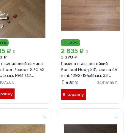
10%
-22%
35 ₽
2 635 ₽
3 ₽
3 378 ₽
ц-виниловый ламинат
Ламинат влагостойкий
loor Резорт SPC 43
Bonkeel Норд 331, фаска 4V
с, 5 мм, RE8-02
mini, 1292x194x8 мм, 33
ни 4V, 640x128x5мм,
класс 602634
10726
4.8
(14)
34914145
м, 1.311 м2, 16 шт.
427110634
орзину
В корзину