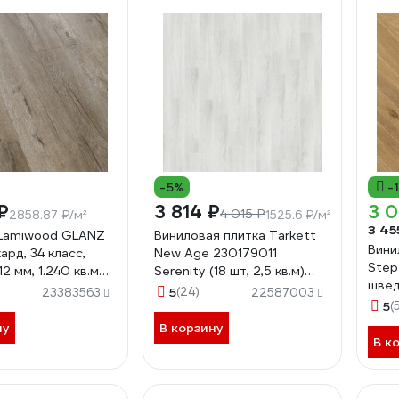
-5%
-
₽
3 814 ₽
3 0
4 015 ₽
2858.87 ₽/м²
1525.6 ₽/м²
3 45
 Lamiwood GLANZ
Виниловая плитка Tarkett
Вини
рд, 34 класс,
New Age 230179011
Step
2 мм, 1.240 кв.м
Serenity (18 шт, 2,5 кв.м)
швед
70252
5
(24)
23383563
22587003
5
(
ну
В корзину
В к