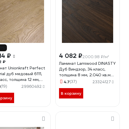
11%
14 ₽
4 082 ₽
2000.98 ₽/м²
2 ₽
Ламинат Lamiwood DINASTY
нат Unionkraft Perfect
Дуб Виндзор, 34 класс,
ial дуб медовый 6111,
толщина 8 мм, 2.040 кв.м
ласс, толщина 12 мм,
206
4.7
(37)
23324127
 кв. м 01563
8
(19)
29960492
В корзину
орзину