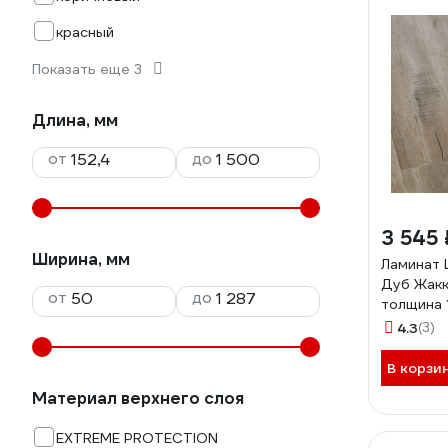
красный
Показать еще 3
Длина, мм
от
до
3 545 
Ширина, мм
Ламинат
Дуб Жакка
от
до
толщина 1
305
4.3
(3)
В корзи
Материал верхнего слоя
EXTREME PROTECTION