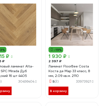
13%
-19%
15 ₽
1 930 ₽
5 ₽
2 397 ₽
ловый ламинат Alta-
Ламинат FloorBee Costa
 SPC Mirada Дуб
Коста де Мар 33 класс, 8
ский 16 шт 4405
мм, 2.09 кв.м. 2110
5)
5
(2)
30456404
33973921
орзину
В корзину