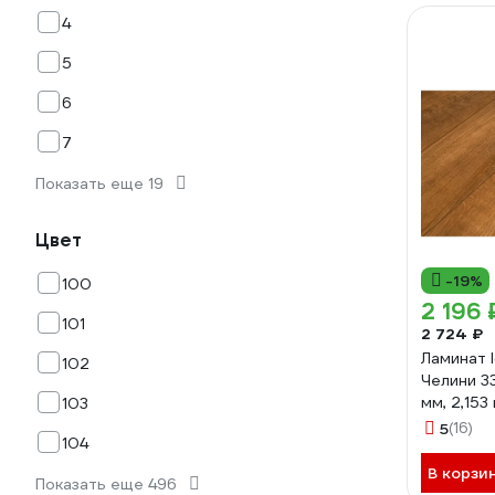
4
5
6
7
Показать еще 19
Цвет
-19%
100
2 196 
101
2 724 ₽
Ламинат I
102
Челини 33
мм, 2,153
103
000054
5
(16)
104
В корзи
Показать еще 496