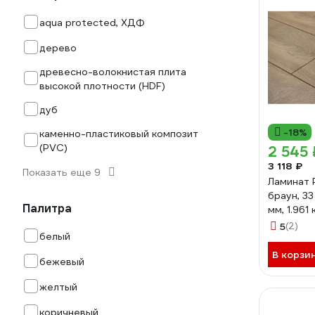
aqua protected, ХДФ
дерево
древесно-волокнистая плита
высокой плотности (HDF)
дуб
-18%
каменно-пластиковый композит
(PVC)
2 545 
3 118 ₽
Показать еще 9
Ламинат P
браун, 33
Палитра
мм, 1.961 
УТ-0008
5
(2)
белый
В корзи
бежевый
желтый
коричневый