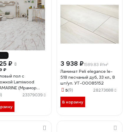
10%
25 ₽
3 938 ₽
1589.83 ₽/м²
9 ₽
Ламинат Peli elegance le-
ловый пол с
518 песчаный дуб, 33 кл., 8
ожкой Lamiwood
шт/уп. УТ-00085152
AMARINE (Мрамор
5
(9)
28273688
; класс 43; 5 мм,
6)
23379039
офаска; 1,86 кв.м) M-02
В корзину
орзину