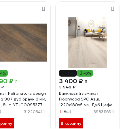
14%
-14%
-6%
90 ₽
3 400 ₽
 ₽
3 942 ₽
ат Peli anatolia design
Виниловый ламинат
sg 907 дуб браун 8 мм,
Floorwood SPC Azur,
л., 8шт. УТ-00095377
1220x180x5 мм, Дуб Цефео,
1.7568 кв.м, 3309
)
5
(5)
31220541
39831165
Р0050285
орзину
В корзину