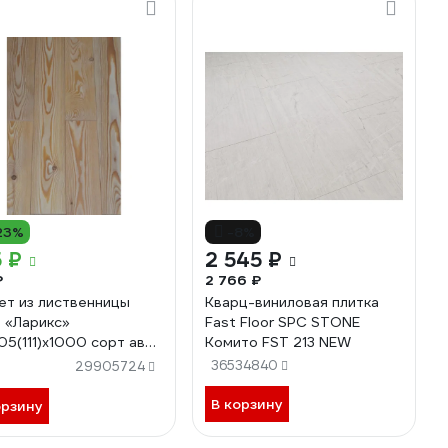
23%
-8%
 ₽
2 545 ₽
₽
2 766 ₽
ет из лиственницы
Кварц-виниловая плитка
«Ларикс»
Fast Floor SPC STONE
05(111)х1000 сорт ав
Комито FST 213 NEW
8
)
36534840
29905724
В корзину
орзину