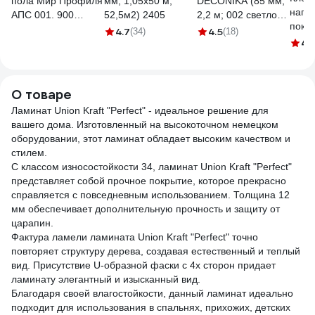
пола Мир Профиля
мм, 1,05x50 м,
DECONIKA (85 мм;
напо
АПС 001. 900
52,5м2) 2405
2,2 м; 002 светло-
покр
(ОС-008) Х1792
серый; 1 шт.) Д-П85
4.7
4.5
(34)
(18)
20 к
4.
002 СВТ СЕР
О товаре
Ламинат Union Kraft "Perfect" - идеальное решение для
вашего дома. Изготовленный на высокоточном немецком
оборудовании, этот ламинат обладает высоким качеством и
стилем.
С классом износостойкости 34, ламинат Union Kraft "Perfect"
представляет собой прочное покрытие, которое прекрасно
справляется с повседневным использованием. Толщина 12
мм обеспечивает дополнительную прочность и защиту от
царапин.
Фактура ламели ламината Union Kraft "Perfect" точно
повторяет структуру дерева, создавая естественный и теплый
вид. Присутствие U-образной фаски с 4х сторон придает
ламинату элегантный и изысканный вид.
Благодаря своей влагостойкости, данный ламинат идеально
подходит для использования в спальнях, прихожих, детских