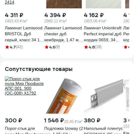
4 311 ₽
4 394 ₽
4 162 ₽
4 1
2463.43 ₽/м²
2989.12 ₽/м²
1903.06 ₽/м²
1903.
Ламинат Lamiwood
Ламинат Lamiwood
Ламинат Unionkraft
Ламин
BRISTOL Дуб
chester дуб
Perfect imperial дуб
Perfe
серый, класс 34 12
кембридж, 1.47 м2,
нордик 0659, 34
кора
мм 4-х сторонняя
24 шт 516
класс, толщина 12
34 кл
4.7
4.6
4.8
4.
(42)
(9)
(19)
площадь упаковки
мм, 2.187 кв. м
12 мм
1,75 кв.м 2414
11779
0156
Сопутствующие товары
300 ₽
1 546 ₽
380 ₽
3 0
29.45 ₽/м²
153.95
Порог-стык для
Подложка Izoway (2
Напольный плинтус
Клей