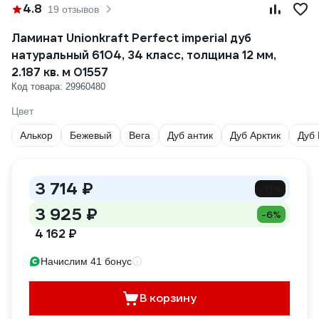
4.8
19 отзывов
Ламинат Unionkraft Perfect imperial дуб
натуральный 6104, 34 класс, толщина 12 мм,
2.187 кв. м 01557
Код товара: 29960480
Цвет
Алькор
Бежевый
Вега
Дуб антик
Дуб Арктик
Дуб
3 714 ₽
-11%
3 925 ₽
-6%
4 162 ₽
Начислим 41 бонус
В корзину