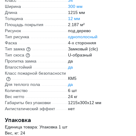
Класс
34
Ширина
300 мм
Длина
1215 мм
Толщина
12 мм
Площадь покрытия
2.187 м²
Рисунок
под дерево
Тип рисунка
однополосный
Фаска
4-х сторонняя
Тип замка
Замковый (clic)
Тип скоса
U-образный
Пропитка замка
да
Влагостойкий
да
Класс пожарной безопасности
КМ5
Для теплого пола
да
Количество
6 шт
Вес нетто
24 кг
Габариты без упаковки
1215х300х12 мм
Антистатический эффект
нет
Упаковка
Единица товара: Упаковка 1 шт
Вес, кг: 24