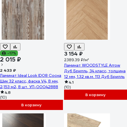
3 154 ₽
-17%
2 015 ₽
2389.39 ₽/м²
Ламинат WOODSTYLE Arrow
2 433 ₽
Дуб Брилль, 34 класс, толщина
Ламинат Ideal Look ID08 Сосна
12 мм, 1.32 кв.м. 113 Дуб Брилль
Шик 32 класс, фаска V4, 8 мм,
4.1
2,153 м2, 8 шт. УП-00042888
(10)
4.8
В корзину
(10)
В корзину