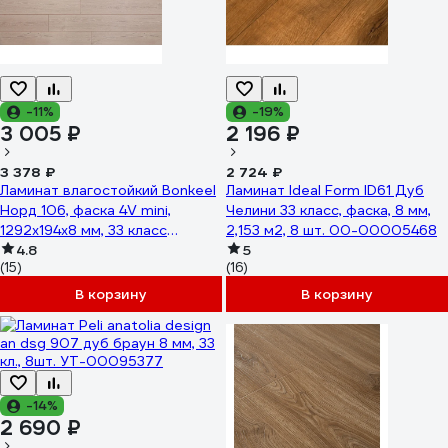
-11%
-19%
3 005 ₽
2 196 ₽
3 378 ₽
2 724 ₽
Ламинат влагостойкий Bonkeel
Ламинат Ideal Form ID61 Дуб
Норд 106, фаска 4V mini,
Челини 33 класс, фаска, 8 мм,
1292x194x8 мм, 33 класс
2,153 м2, 8 шт. 00-00005468
602619
4.8
5
(15)
(16)
В корзину
В корзину
-14%
2 690 ₽