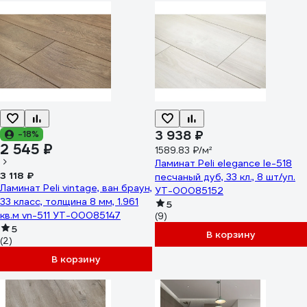
3 938 ₽
-18%
2 545 ₽
1589.83 ₽/м²
Ламинат Peli elegance le-518
3 118 ₽
песчаный дуб, 33 кл., 8 шт/уп.
Ламинат Peli vintage, ван браун,
УТ-00085152
33 класс, толщина 8 мм, 1.961
5
кв.м vn-511 УТ-00085147
(9)
5
В корзину
(2)
В корзину