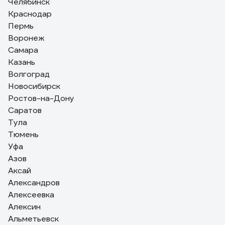
Челябинск
11 отзывов
Краснодар
Отзыв о Ламинат Kronopol Senso Aurum
Пермь
Дуб Латино, 33 класс, толщина 10 мм, 1.316
Воронеж
кв.м 126736
Самара
Казань
яна ч.
30.06.2021
Волгоград
красивый
Новосибирск
Ростов-на-Дону
Саратов
Тула
Тюмень
Уфа
Азов
Аксай
Александров
Алексеевка
Алексин
Альметьевск