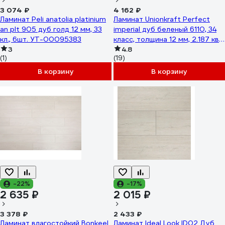
3 074 ₽
4 162 ₽
Ламинат Peli anatolia platinium
Ламинат Unionkraft Perfect
an plt 905 дуб голд 12 мм, 33
imperial дуб беленый 6110, 34
кл., 6шт. УТ-00095383
класс, толщина 12 мм, 2.187 кв.
3
м 01562
4.8
(1)
(19)
В корзину
В корзину
-22%
-17%
2 635 ₽
2 015 ₽
3 378 ₽
2 433 ₽
Ламинат влагостойкий Bonkeel
Ламинат Ideal Look ID02 Дуб