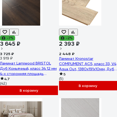
-7%
-2%
3 645 ₽
2 393 ₽
3 725 ₽
2 448 ₽
3 919 ₽
Ламинат Kronostar
Ламинат Lamiwood BRISTOL
COMPLIMENT AC5, класс 33, V4
Дуб Коньячный, класс 34 12 мм
Aqua Out, 1380x191x10мм, Дуб
4-х сторонняя площадь
Сальва, 1.845 кв.м, D51047
5
упаковки 1,75 кв.м 2410
4.7
(5)
(42)
В корзину
В корзину