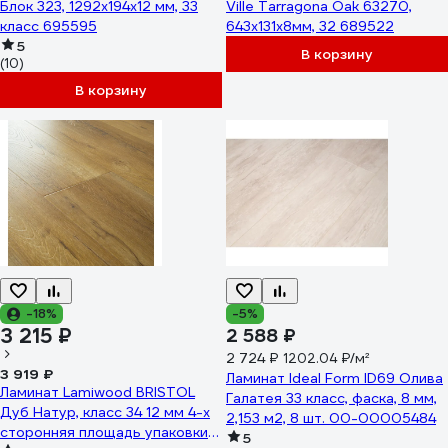
Блок 323, 1292x194x12 мм, 33
Ville Tarragona Oak 63270,
класс 695595
643x131х8мм, 32 689522
5
В корзину
(10)
В корзину
-18%
-5%
3 215 ₽
2 588 ₽
2 724 ₽
1202.04 ₽/м²
3 919 ₽
Ламинат Ideal Form ID69 Олива
Ламинат Lamiwood BRISTOL
Галатея 33 класс, фаска, 8 мм,
Дуб Натур, класс 34 12 мм 4-х
2,153 м2, 8 шт. 00-00005484
сторонняя площадь упаковки
5