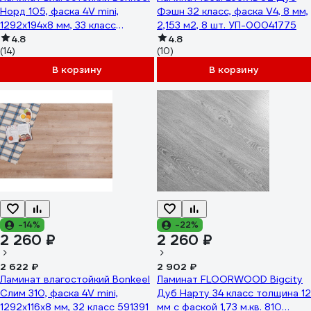
Норд 105, фаска 4V mini,
Фэшн 32 класс, фаска V4, 8 мм,
1292x194x8 мм, 33 класс
2,153 м2, 8 шт. УП-00041775
602618
4.8
4.8
(14)
(10)
В корзину
В корзину
-14%
-22%
2 260 ₽
2 260 ₽
2 622 ₽
2 902 ₽
Ламинат влагостойкий Bonkeel
Ламинат FLOORWOOD Bigcity
Слим 310, фаска 4V mini,
Дуб Нарту 34 класс толщина 12
1292x116x8 мм, 32 класс 591391
мм с фаской 1,73 м.кв. 810