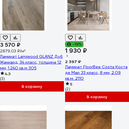
3 570 ₽
-19%
1 930 ₽
2879.03 ₽/м²
Ламинат Lamiwood GLANZ Дуб
2 397 ₽
Жаккард, 34 класс, толщина 12
Ламинат FloorBee Costa Коста
мм, 1.240 кв.м 305
де Мар 33 класс, 8 мм, 2.09
4.3
кв.м. 2110
(3)
5
В корзину
(2)
В корзину