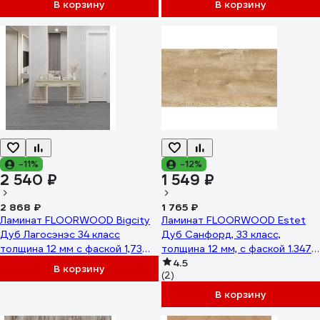
В корзину
В корзину
-11%
-12%
2 540 ₽
1 549 ₽
2 868 ₽
1 765 ₽
Ламинат FLOORWOOD Bigcity
Ламинат FLOORWOOD Estet
Дуб Лагосэнэс 34 класс
Дуб Санфорд, 33 класс,
толщина 12 мм с фаской 1,73
толщина 12 мм, с фаской 1.347
м.кв. 608 Р0050058
кв.м 6893
4.5
В корзину
(2)
В корзину