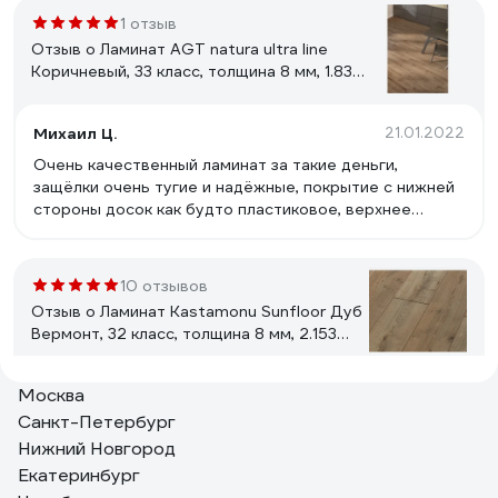
1 отзыв
Отзыв о Ламинат AGT natura ultra line
Коричневый, 33 класс, толщина 8 мм, 1.834
кв.м PRK 504
Михаил Ц.
21.01.2022
Очень качественный ламинат за такие деньги,
защёлки очень тугие и надёжные, покрытие с нижней
стороны досок как будто пластиковое, верхнее
приятное на ощупь и взгляд.
10 отзывов
Отзыв о Ламинат Kastamonu Sunfloor Дуб
Вермонт, 32 класс, толщина 8 мм, 2.153
кв.м 40 Дуб Вермонт
Москва
Азамат Х.
12.08.2023
Санкт-Петербург
Низкая цена Влагостойкий. Красивая фактура дерева
Нижний Новгород
Реалистичный рисунок
Екатеринбург