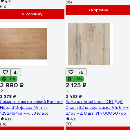
1,75 кв.м 2413
4.7
(16)
(42)
В корзину
В корзину
-11%
-13%
2 990 ₽
2 125 ₽
3 378 ₽
2 433 ₽
Ламинат влагостойкий Bonkeel
Ламинат Ideal Look ID10 Дуб
Норд 313, фаска 4V mini,
Скилл 32 класс, фаска V4, 8 мм,
1292x194x8 мм, 33 класс
2,153 м2, 8 шт. УП-00050795
602623
4.8
4.8
(14)
(10)