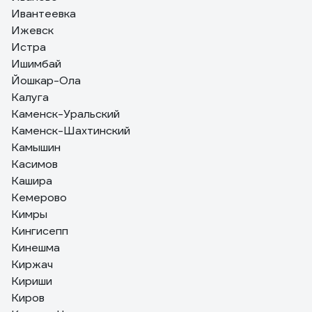
Ивантеевка
Ижевск
Истра
Ишимбай
Йошкар-Ола
Калуга
Каменск-Уральский
Каменск-Шахтинский
Камышин
Касимов
Кашира
Кемерово
Кимры
Кингисепп
Кинешма
Киржач
Кириши
Киров