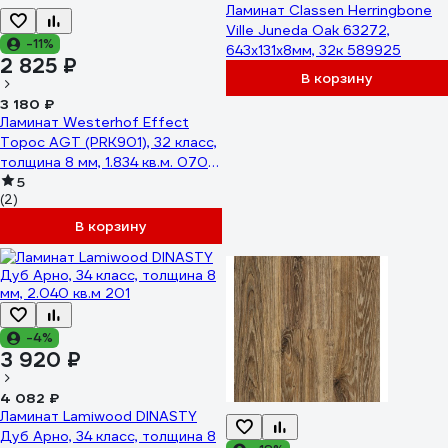
Ламинат Classen Herringbone
Ville Juneda Oak 63272,
-11%
643x131x8мм, 32к 589925
2 825 ₽
В корзину
3 180 ₽
Ламинат Westerhof Effect
Торос AGT (PRK901), 32 класс,
толщина 8 мм, 1.834 кв.м. 0701-
6039
5
(2)
В корзину
-4%
3 920 ₽
4 082 ₽
Ламинат Lamiwood DINASTY
Дуб Арно, 34 класс, толщина 8