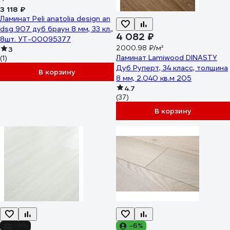
3 118 ₽
Ламинат Peli anatolia design an
dsg 907 дуб браун 8 мм, 33 кл.,
4 082 ₽
8шт. УТ-00095377
2000.98 ₽/м²
3
Ламинат Lamiwood DINASTY
(1)
Дуб Руперт, 34 класс, толщина
В корзину
8 мм, 2.040 кв.м 205
4.7
(37)
В корзину
-11%
-6%