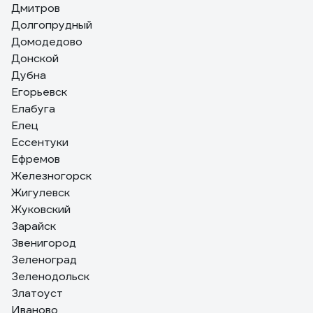
Дмитров
Долгопрудный
Домодедово
Донской
Дубна
Егорьевск
Елабуга
Елец
Ессентуки
Ефремов
Железногорск
Жигулевск
Жуковский
Зарайск
Звенигород
Зеленоград
Зеленодольск
Златоуст
Иваново