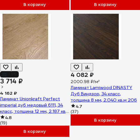
В корзину
В корзину
4 082 ₽
-11%
3 714 ₽
2000.98 ₽/м²
Ламинат Lamiwood DINASTY
4 162 ₽
Дуб Виндзор, 34 класс,
Ламинат Unionkraft Perfect
толщина 8 мм, 2.040 кв.м 206
imperial дуб медовый 6111, 34
4.7
класс, толщина 12 мм, 2.187 кв.
(37)
м 01563
4.8
В корзину
(19)
В корзину