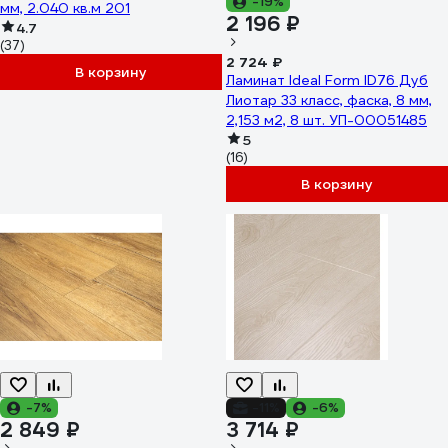
-19%
мм, 2.040 кв.м 201
2 196 ₽
4.7
(37)
2 724 ₽
В корзину
Ламинат Ideal Form ID76 Дуб
Лиотар 33 класс, фаска, 8 мм,
2,153 м2, 8 шт. УП-00051485
5
(16)
В корзину
-7%
-11%
-6%
2 849 ₽
3 714 ₽