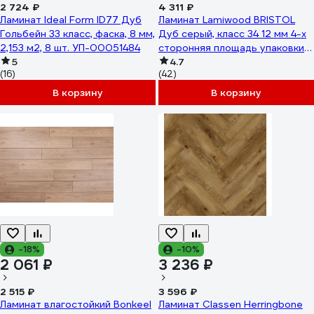
2 724 ₽
4 311 ₽
Ламинат Ideal Form ID77 Дуб
Ламинат Lamiwood BRISTOL
Гольбейн 33 класс, фаска, 8 мм,
Дуб серый, класс 34 12 мм 4-х
2,153 м2, 8 шт. УП-00051484
сторонняя площадь упаковки
5
1,75 кв.м 2414
4.7
(16)
(42)
В корзину
В корзину
-18%
-10%
2 061 ₽
3 236 ₽
2 515 ₽
3 596 ₽
Ламинат влагостойкий Bonkeel
Ламинат Classen Herringbone