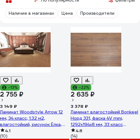
По популярности
Фильтры
Наличие в магазинах
Цена
Производители
-13%
-22%
2 755 ₽
2 635 ₽
3 149 ₽
3 378 ₽
Ламинат Woodstyle Arrow 12
Ламинат влагостойкий Bonkeel
мм, 34 класс, 1.32 м2,
Норд 331, фаска 4V mini,
влагостойкий, рисунок Ёлка,
1292x194x8 мм, 33 класс
108 Дуб Кивер
4.1
602634
4.8
(10)
(14)