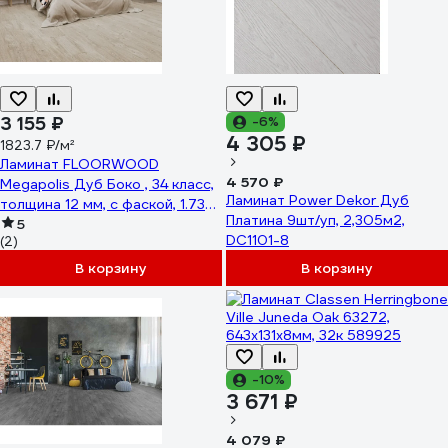
3 155 ₽
-6%
4 305 ₽
1823.7 ₽/м²
Ламинат FLOORWOOD
4 570 ₽
Megapolis Дуб Боко , 34 класс,
Ламинат Power Dekor Дуб
толщина 12 мм, с фаской, 1.73
Платина 9шт/уп, 2,305м2,
кв. м 620
5
DC1101-8
(2)
В корзину
В корзину
-10%
3 671 ₽
4 079 ₽