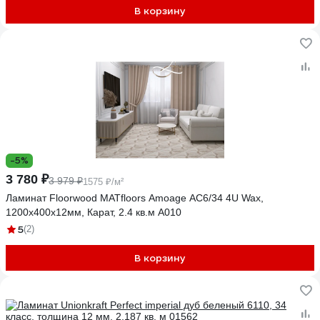
В корзину
-5%
3 780 ₽
3 979 ₽
1575 ₽/м²
Ламинат Floorwood MATfloors Amoage АС6/34 4U Wax,
1200х400х12мм, Карат, 2.4 кв.м А010
5
(2)
В корзину