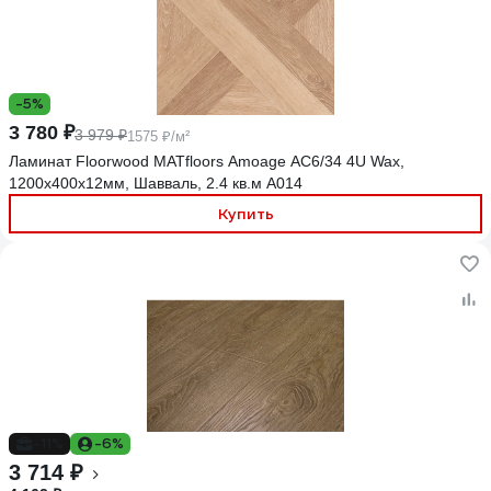
-5%
3 780 ₽
3 979 ₽
1575 ₽/м²
Ламинат Floorwood MATfloors Amoage АС6/34 4U Wax,
1200х400х12мм, Шавваль, 2.4 кв.м А014
Купить
-11%
-6%
3 714 ₽