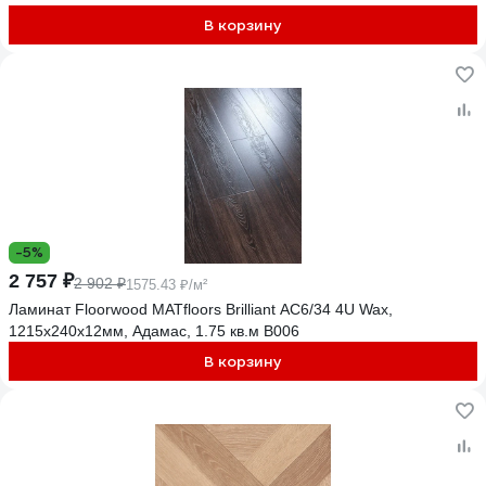
В корзину
-5%
2 757 ₽
2 902 ₽
1575.43 ₽/м²
Ламинат Floorwood MATfloors Brilliant АС6/34 4U Wax,
1215х240х12мм, Адамас, 1.75 кв.м B006
В корзину