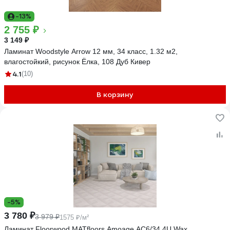
-13%
2 755 ₽
3 149 ₽
Ламинат Woodstyle Arrow 12 мм, 34 класс, 1.32 м2,
влагостойкий, рисунок Ёлка, 108 Дуб Кивер
4.1
(10)
В корзину
-5%
3 780 ₽
3 979 ₽
1575 ₽/м²
Ламинат Floorwood MATfloors Amoage АС6/34 4U Wax,