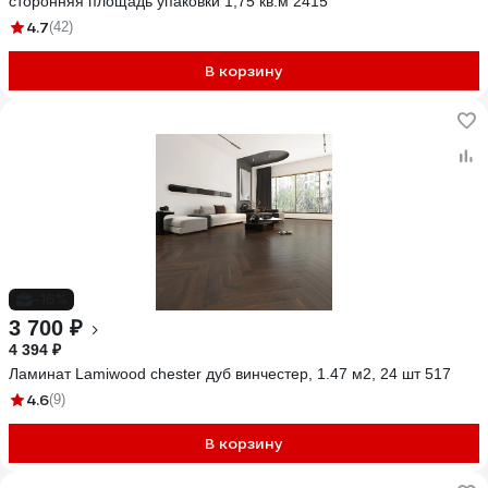
сторонняя площадь упаковки 1,75 кв.м 2415
4.7
(42)
В корзину
-16%
3 700 ₽
4 394 ₽
Ламинат Lamiwood chester дуб винчестер, 1.47 м2, 24 шт 517
4.6
(9)
В корзину