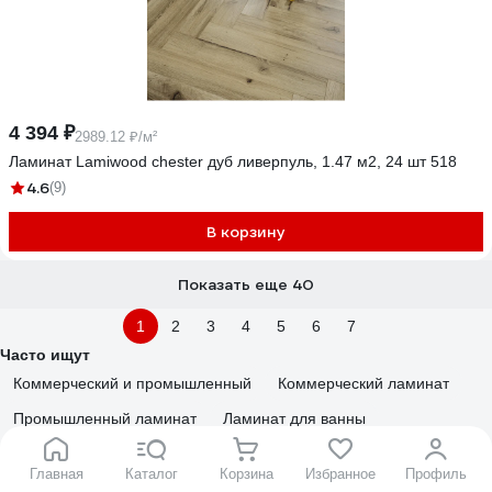
4 394 ₽
2989.12 ₽/м²
Ламинат Lamiwood chester дуб ливерпуль, 1.47 м2, 24 шт 518
4.6
(9)
В корзину
Показать еще 40
1
2
3
4
5
6
7
Часто ищут
Коммерческий и промышленный
Коммерческий ламинат
Промышленный ламинат
Ламинат для ванны
Ламинат для детской
Ламинат в зал
33 класс
Главная
Каталог
Корзина
Избранное
Профиль
33 класс с фаской
34 класс