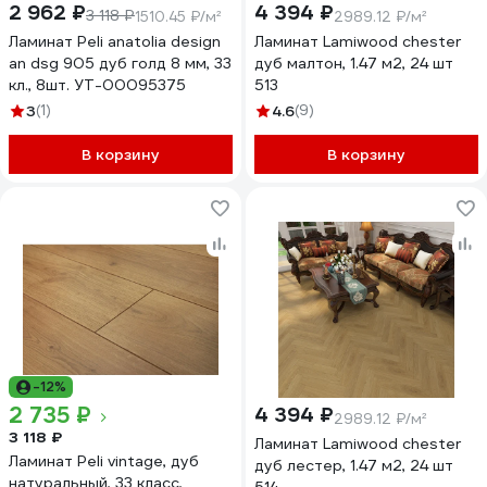
2 962 ₽
4 394 ₽
3 118 ₽
1510.45 ₽/м²
2989.12 ₽/м²
Ламинат Peli anatolia design
Ламинат Lamiwood chester
an dsg 905 дуб голд 8 мм, 33
дуб малтон, 1.47 м2, 24 шт
кл., 8шт. УТ-00095375
513
3
(1)
4.6
(9)
В корзину
В корзину
-12%
2 735 ₽
4 394 ₽
2989.12 ₽/м²
3 118 ₽
Ламинат Lamiwood chester
Ламинат Peli vintage, дуб
дуб лестер, 1.47 м2, 24 шт
натуральный, 33 класс,