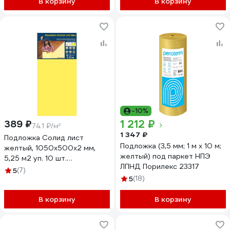
В корзину
В корзину
-10%
1 212 ₽
389 ₽
74.1 ₽/м²
1 347 ₽
Подложка Солид лист
Подложка (3,5 мм; 1 м х 10 м;
желтый, 1050x500x2 мм,
желтый) под паркет НПЭ
5,25 м2 уп. 10 шт.
ЛПНД Порилекс 23317
4690548024062
5
(7)
ТСТ00015728
5
(18)
В корзину
В корзину