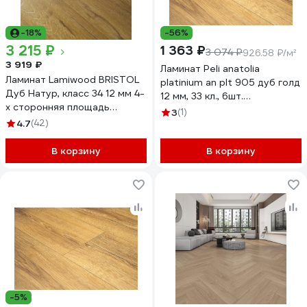
-18%
-56%
3 215 ₽
1 363 ₽
3 074 ₽
926.58 ₽/м²
3 919 ₽
Ламинат Peli anatolia
Ламинат Lamiwood BRISTOL
platinium an plt 905 дуб голд
Дуб Натур, класс 34 12 мм 4-
12 мм, 33 кл., 6шт.
х сторонняя площадь
УТ-00095383
3
(1)
упаковки 1,75 кв.м 2413
4.7
(42)
В корзину
В корзину
-5%