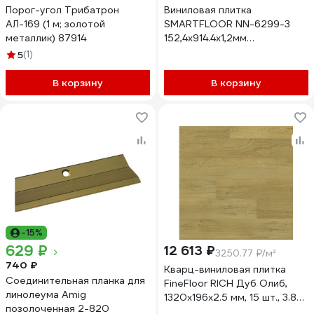
Порог-угол Трибатрон
Виниловая плитка
АЛ-169 (1 м; золотой
SMARTFLOOR NN-6299-3
металлик) 87914
152,4х914.4х1,2мм
(5,02м2/36шт)
5
(1)
4680427170669
В корзину
В корзину
-15%
629 ₽
12 613 ₽
3250.77 ₽/м²
740 ₽
Кварц-виниловая плитка
Соединительная планка для
FineFloor RICH Дуб Олиб,
линолеума Amig
1320х196х2.5 мм, 15 шт., 3.88
позолоченная 2-820
кв. м FF 2095