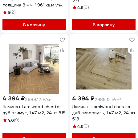
514
толщина 8 мм, 1.961 кв.м vn-
4.6
(9)
4201 УТ-00085149
5
(2)
В корзину
В корзину
4 394 ₽
4 394 ₽
2989.12 ₽/м²
2989.12 ₽/м²
Ламинат Lamiwood chester
Ламинат Lamiwood chester
дуб плимут, 1.47 м2, 24шт 515
дуб ливерпуль, 1.47 м2, 24 шт
518
4.6
(9)
4.6
(9)