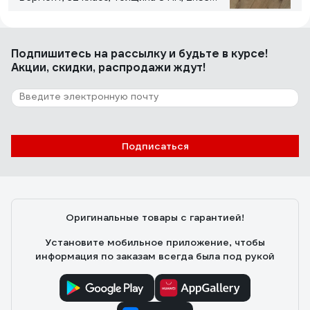
кв.м 40 Дуб Вермонт
Азамат Х.
12.08.2023
Подпишитесь
на рассылку
и будьте в курсе!
Низкая цена Влагостойкий. Красивая фактура дерева
Акции, скидки, распродажи ждут!
Реалистичный рисунок
11 отзывов
Отзыв о Ламинат Kronopol Senso Aurum
Подписаться
Дуб Латино, 33 класс, толщина 10 мм, 1.316
кв.м 126736
яна ч.
30.06.2021
красивый
Оригинальные товары с гарантией!
Установите мобильное приложение, чтобы
информация по заказам всегда была под рукой