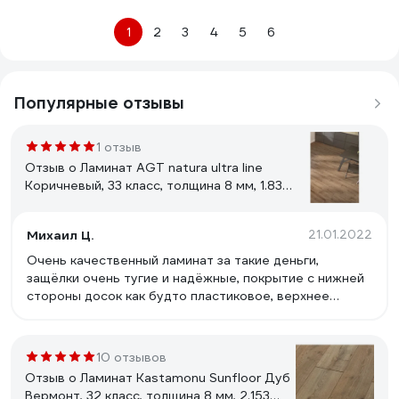
1
2
3
4
5
6
Популярные отзывы
1 отзыв
Отзыв о Ламинат AGT natura ultra line
Коричневый, 33 класс, толщина 8 мм, 1.834
кв.м PRK 504
Михаил Ц.
21.01.2022
Очень качественный ламинат за такие деньги,
защёлки очень тугие и надёжные, покрытие с нижней
стороны досок как будто пластиковое, верхнее
приятное на ощупь и взгляд.
10 отзывов
Отзыв о Ламинат Kastamonu Sunfloor Дуб
Вермонт, 32 класс, толщина 8 мм, 2.153