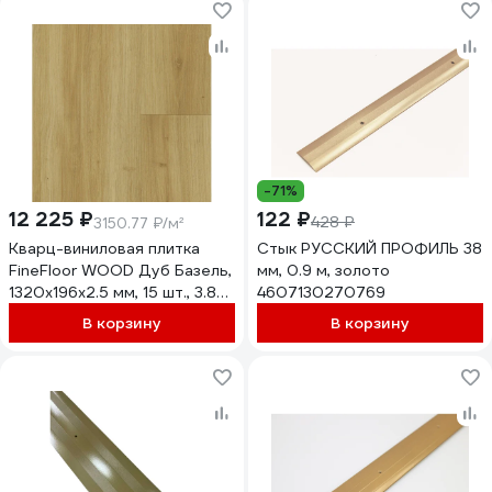
-71%
12 225 ₽
122 ₽
428 ₽
3150.77 ₽/м²
Кварц-виниловая плитка
Стык РУССКИЙ ПРОФИЛЬ 38
FineFloor WOOD Дуб Базель,
мм, 0.9 м, золото
1320х196х2.5 мм, 15 шт., 3.88
4607130270769
кв. м FF 1421
В корзину
В корзину