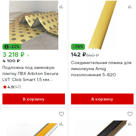
-22%
-78%
3 218 ₽
142 ₽
640 ₽
4 100 ₽
Соединительная планка для
Подложка под замковую
линолеума Amig
плитку ПВХ Arbiton Secura
позолоченная 5-820
LVT Click Smart 1.5 мм
403662
4.9
(43)
В корзину
В корзину