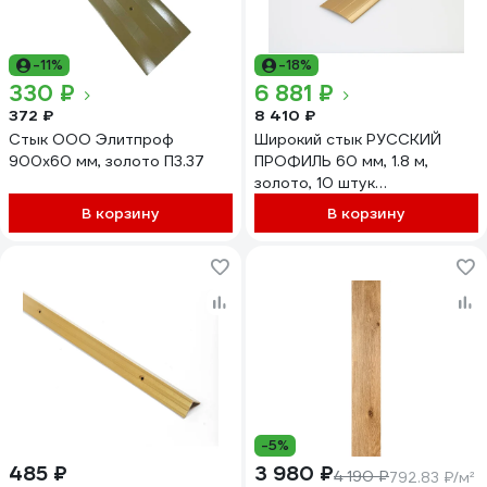
-11%
-18%
330 ₽
6 881 ₽
372 ₽
8 410 ₽
Стык ООО Элитпроф
Широкий стык РУССКИЙ
900x60 мм, золото П3.37
ПРОФИЛЬ 60 мм, 1.8 м,
золото, 10 штук
4607130273128
В корзину
В корзину
-5%
485 ₽
3 980 ₽
4 190 ₽
792.83 ₽/м²