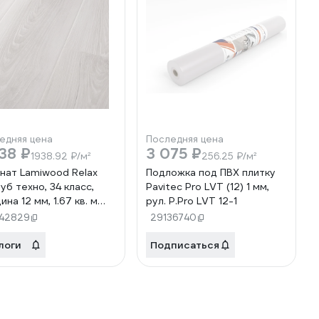
едняя цена
Последняя цена
38 ₽
3 075 ₽
1938.92 ₽/м²
256.25 ₽/м²
нат Lamiwood Relax
Подложка под ПВХ плитку
уб техно, 34 класс,
Pavitec Pro LVT (12) 1 мм,
на 12 мм, 1.67 кв. м
рул. P.Pro LVT 12-1
42829
29136740
логи
Подписаться