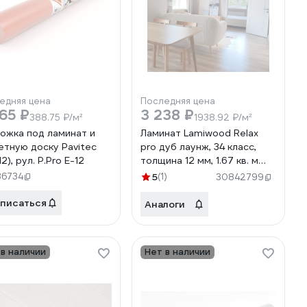
едняя цена
Последняя цена
65 ₽
3 238 ₽
388.75 ₽/м²
1938.92 ₽/м²
ожка под ламинат и
Ламинат Lamiwood Relax
етную доску Pavitec
pro дуб лаунж, 34 класс,
12), рул. P.Pro E-12
толщина 12 мм, 1.67 кв. м
1203
36734
5
(1)
30842799
писаться
Аналоги
 в наличии
Нет в наличии