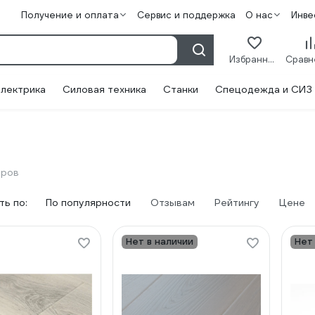
Получение и оплата
Сервис и поддержка
О нас
Инве
Избранное
лектрика
Силовая техника
Станки
Спецодежда и СИЗ
аров
ь по:
По популярности
Отзывам
Рейтингу
Цене
Нет в наличии
Нет