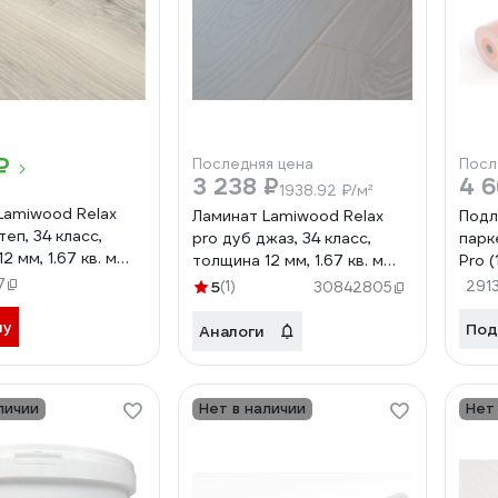
₽
Последняя цена
Посл
3 238 ₽
4 6
1938.92 ₽/м²
Lamiwood Relax
Ламинат Lamiwood Relax
Подл
теп, 34 класс,
pro дуб джаз, 34 класс,
парк
2 мм, 1.67 кв. м
толщина 12 мм, 1.67 кв. м
Pro (
1206
7
5
(1)
291
30842805
ну
Под
Аналоги
личии
Нет в наличии
Нет