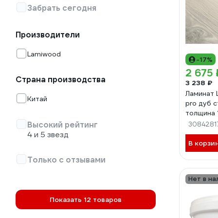
Забрать сегодня
Производители
Lamiwood
-17%
2 675 
Страна производства
3 238 ₽
Ламинат 
Китай
pro дуб с
толщина 1
1207
Высокий рейтинг
3084281
4 и 5 звезд
В корзи
Только с отзывами
Нет в на
Показать 12 товаров