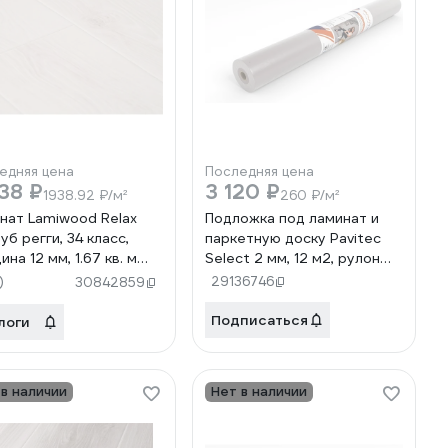
едняя цена
Последняя цена
38 ₽
3 120 ₽
1938.92 ₽/м²
260 ₽/м²
нат Lamiwood Relax
Подложка под ламинат и
уб регги, 34 класс,
паркетную доску Pavitec
на 12 мм, 1.67 кв. м
Select 2 мм, 12 м2, рулон
P.Pro Select 12
)
29136746
30842859
Подписаться
логи
 в наличии
Нет в наличии