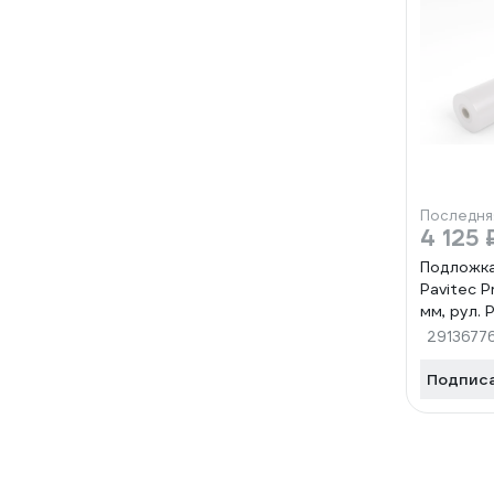
Последня
4 125 
Подложка
Pavitec P
мм, рул. P
2913677
Подпис