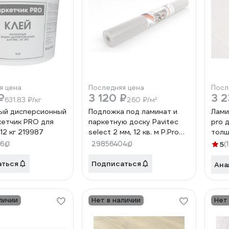
я цена
Последняя цена
Посл
₽
3 120 ₽
3 2
631.83 ₽/кг
260 ₽/м²
ый дисперсионный
Подложка под ламинат и
Лами
кетчик PRO для
паркетную доску Pavitec
pro д
12 кг 219987
select 2 мм, 12 кв. м P.Pro
толщи
Select 12 New
1205
6
29856404
5
(1
аться
Подписаться
Ана
личии
Нет в наличии
Нет