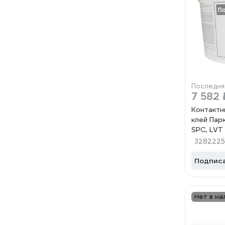
Последня
7 582 
Контактн
клей Пар
SPC, LVT 
3282225
Подпис
Нет в на