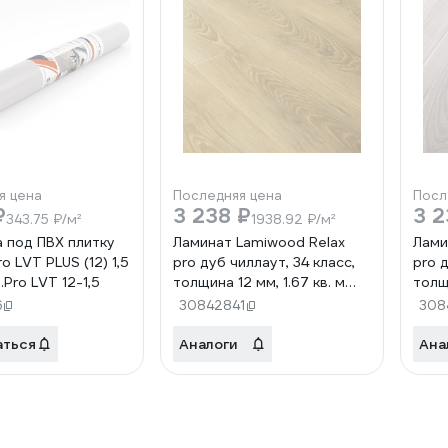
я цена
Последняя цена
Посл
₽
3 238 ₽
3 2
343.75 ₽/м²
1938.92 ₽/м²
 под ПВХ плитку
Ламинат Lamiwood Relax
Лами
ro LVT PLUS (12) 1,5
pro дуб чиллаут, 34 класс,
pro д
.Pro LVT 12-1,5
толщина 12 мм, 1.67 кв. м
толщи
1201
1202
6
30842841
308
аться
Аналоги
Ана