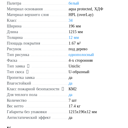
Палитра
белый
Материал основания
aqua protected, ХДФ
Материал верхнего слоя
HPL (overLay)
Класс
34
Ширина
196 мм
Длина
1215 мм
Толщина
12 мм
Площадь покрытия
1.67 м²
Рисунок
под дерево
Тип рисунка
однополосный
Фаска
4-х сторонняя
Тип замка
Uniclic
Тип скоса
U-образный
Пропитка замка
да
Влагостойкий
да
Класс пожарной безопасности
КМ2
Для теплого пола
да
Количество
7 шт
Вес нетто
17.4 кг
Габариты без упаковки
1215x196x12 мм
Антистатический эффект
да