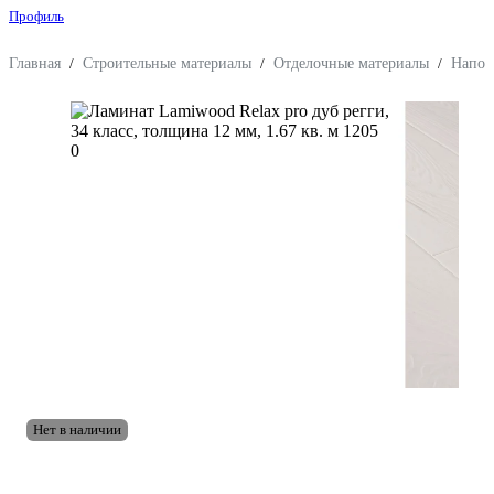
Профиль
Главная
/
Строительные материалы
/
Отделочные материалы
/
Напол
Нет в наличии