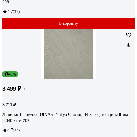
208
4.7
(37)
В корзину
-6%
3 499 ₽
3 711 ₽
Ламинат Lamiwood DINASTY Дуб Стюарт, 34 класс, толщина 8 мм,
2.040 кв.м 202
4.7
(37)