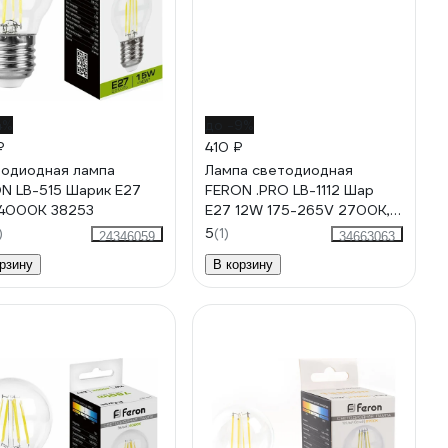
4%
до -9%
₽
410 ₽
одиодная лампа
Лампа светодиодная
N LB-515 Шарик E27
FERON .PRO LB-1112 Шар
4000K 38253
E27 12W 175-265V 2700K,
48895
)
5
(1)
24346059
34663063
рзину
В корзину