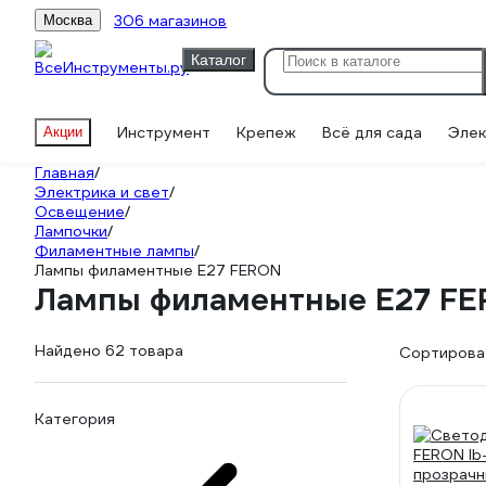
306 магазинов
Москва
Каталог
Инструмент
Крепеж
Всё для сада
Элек
Акции
Главная
/
Электрика и свет
/
Освещение
/
Лампочки
/
Филаментные лампы
/
Лампы филаментные E27 FERON
Лампы филаментные E27 F
Найдено 62 товара
Сортироват
Категория