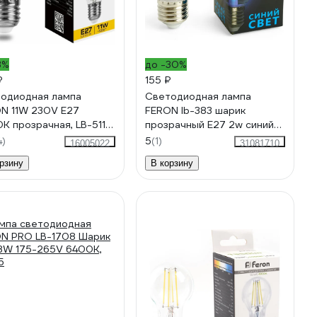
3%
до -30%
₽
155 ₽
одиодная лампа
Светодиодная лампа
N 11W 230V E27
FERON lb-383 шарик
K прозрачная, LB-511
прозрачный Е27 2w синий
5
48934
4)
5
(1)
16005022
31081710
рзину
В корзину