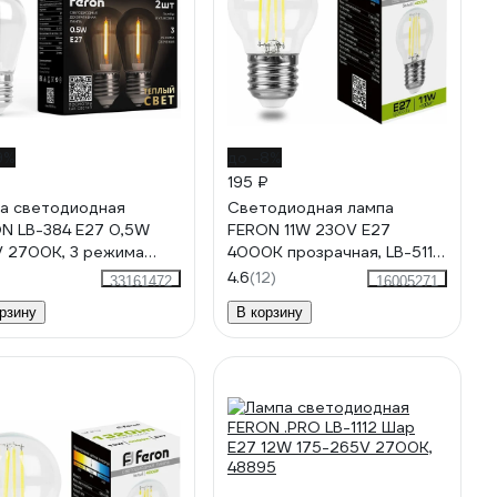
9%
до -8%
195 ₽
а светодиодная
Светодиодная лампа
N LB-384 E27 0,5W
FERON 11W 230V E27
 2700K, 3 режима
4000K прозрачная, LB-511
ты, 2шт в упак, 51036
38016
4.6
(12)
33161472
16005271
рзину
В корзину