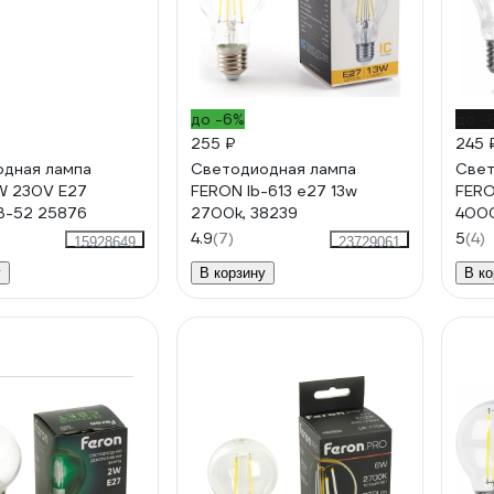
до -6%
до -
255 ₽
245 
дная лампа
Cветодиодная лампа
Свет
W 230V E27
FERON lb-613 e27 13w
FERO
B-52 25876
2700k, 38239
4000
4.9
(7)
5
(4)
15928649
23729061
у
В корзину
В ко