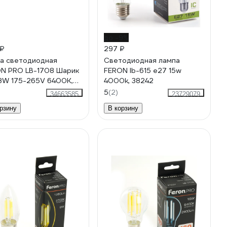
до -9%
 ₽
297 ₽
а светодиодная
Cветодиодная лампа
N PRO LB-1708 Шарик
FERON lb-615 e27 15w
8W 175-265V 6400K,
4000k, 38242
5
5
(2)
34663585
23729079
рзину
В корзину