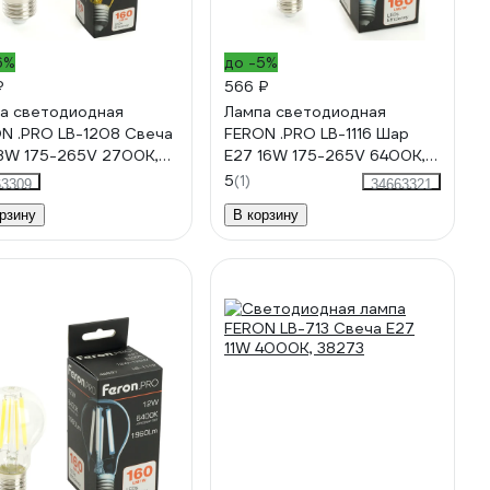
6%
до -5%
₽
566 ₽
а светодиодная
Лампа светодиодная
N .PRO LB-1208 Свеча
FERON .PRO LB-1116 Шар
8W 175-265V 2700K,
E27 16W 175-265V 6400K,
1
51237
5
(1)
63309
34663321
рзину
В корзину