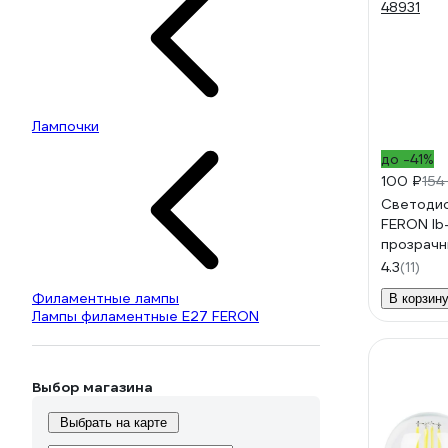
Лампочки
до -41%
100 ₽
154
Светодио
FERON lb
прозрачн
48931
4.3
(11)
Филаментные лампы
В корзин
Лампы филаментные E27 FERON
Выбор магазина
Выбрать на карте