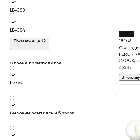
LB-383
LB-384
до -9%
160 ₽
Показать еще 12
Светодио
FERON 7
2700K, L
Страна производства
4.3
(6)
В корзин
Китай
Высокий рейтинг
4 и 5 звезд