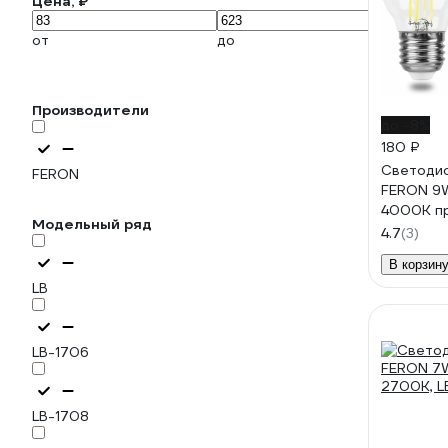
Цена, ₽
от
до
Производители
до -8%
180 ₽
Светодио
FERON
FERON 9
4000K пр
Модельный ряд
38004
4.7
(3)
В корзин
LB
LB-1706
LB-1708