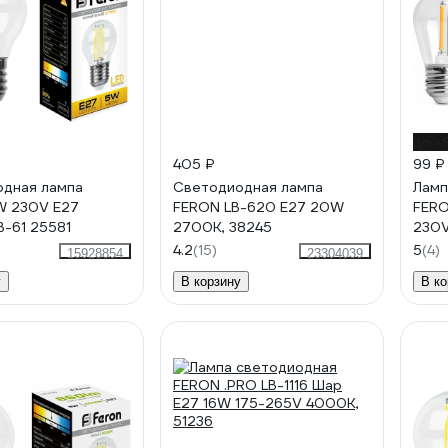
до -
405 ₽
99 ₽
дная лампа
Cветодиодная лампа
Ламп
W 230V E27
FERON LB-620 E27 20W
FERO
B-61 25581
2700K, 38245
230V
рабо
4.2
(15)
5
(4)
15928854
23304039
у
В корзину
В ко