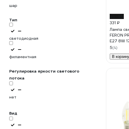
шар
до -9%
Тип
331 ₽
Лампа св
FERON PR
светодиодная
E27 8W 1
51253
5
(4)
филаментная
В корзин
Регулировка яркости светового
потока
нет
Вид