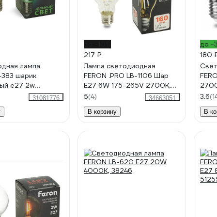
до -10%
до -
217 ₽
180 
дная лампа
Лампа светодиодная
Свет
-383 шарик
FERON .PRO LB-1106 Шар
FERO
ый e27 2w
E27 6W 175-265V 2700K,
2700
48935
48889
3801
5
(4)
3.6
(1
31081776
34663051
у
В корзину
В ко