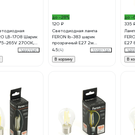
до -28%
до -
120 ₽
335 
етодиодная
Светодиодная лампа
Ламп
O LB-1708 Шарик
FERON lb-383 шарик
FERO
75-265V 2700K,
прозрачный Е27 2w
E27 
оранжевый 48932
5124
4.5
(4)
34663345
31081740
346
у
В корзину
В ко