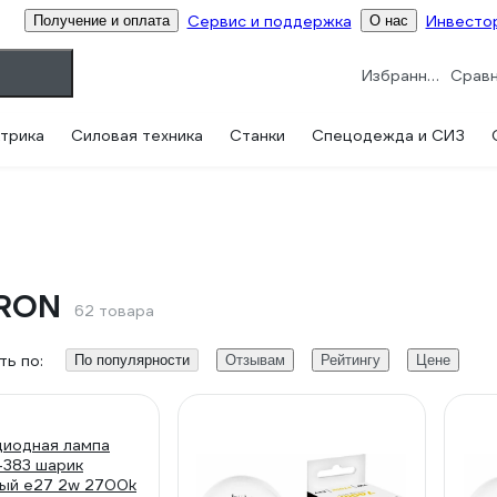
Сервис и поддержка
Инвесто
Получение и оплата
О нас
Избранное
трика
Силовая техника
Станки
Спецодежда и СИЗ
ERON
62 товара
ь по:
По популярности
Отзывам
Рейтингу
Цене