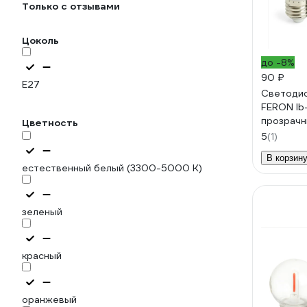
Только с отзывами
Цоколь
до -8%
90 ₽
E27
Светодио
FERON lb
прозрачн
Цветность
зеленый 
5
(1)
В корзин
естественный белый (3300-5000 К)
зеленый
красный
оранжевый