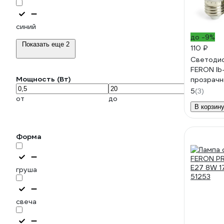
синий
до -9%
Показать еще 2
110 ₽
Светодио
FERON lb
Мощность (Вт)
прозрачн
красный 
5
(3)
от
до
В корзин
Форма
груша
свеча