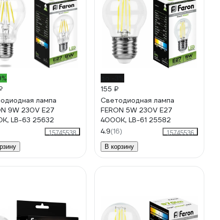
9%
до -3%
₽
155 ₽
одиодная лампа
Светодиодная лампа
N 9W 230V E27
FERON 5W 230V E27
K, LB-63 25632
4000K, LB-61 25582
4.9
(16)
15745538
15745536
рзину
В корзину