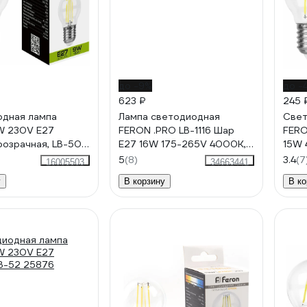
до -9%
до -
623 ₽
245 
дная лампа
Лампа светодиодная
Свет
W 230V E27
FERON .PRO LB-1116 Шар
FERO
озрачная, LB-509
E27 16W 175-265V 4000K,
15W 
51236
5
(8)
3.4
(7
16005503
34663441
у
В корзину
В ко