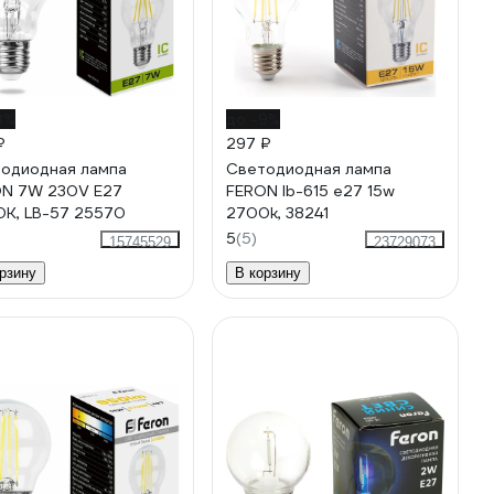
8%
до -9%
₽
297 ₽
одиодная лампа
Cветодиодная лампа
N 7W 230V E27
FERON lb-615 e27 15w
K, LB-57 25570
2700k, 38241
5
(5)
15745529
23729073
рзину
В корзину