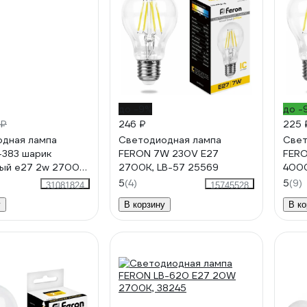
до -9%
до -
 ₽
246 ₽
225 
дная лампа
Светодиодная лампа
Свет
-383 шарик
FERON 7W 230V E27
FERO
ый e27 2w 2700k
2700K, LB-57 25569
4000
5
(4)
5
(9)
31081824
15745528
у
В корзину
В ко