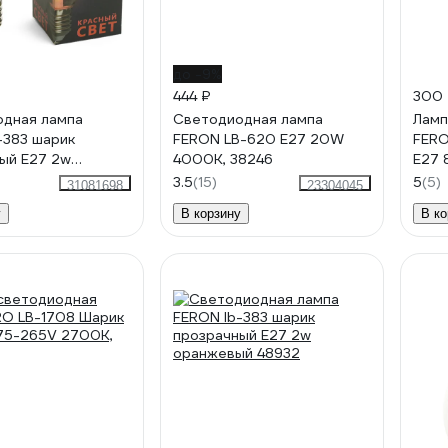
до -9%
444 ₽
300
дная лампа
Cветодиодная лампа
Ламп
-383 шарик
FERON LB-620 E27 20W
FERO
ый Е27 2w
4000K, 38246
E27 
48933
5125
3.5
(15)
5
(5)
31081698
23304045
у
В корзину
В ко