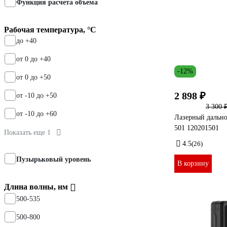
Функция расчета объема
Рабочая температура, °С
до +40
от 0 до +40
-12%
от 0 до +50
2 898 ₽
от -10 до +50
3 300 
от -10 до +60
Лазерный дальн
501 120201501
Показать еще 1
4.5
(26)
Пузырьковый уровень
В корзину
Длина волны, нм
500-535
500-800