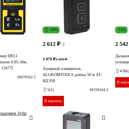
-18%
-15%
2 612 ₽
2 542
омер DELI
Дально
3 079 ₽
3 200 ₽
азон 0,05-50м,
угломе
) 134775
Лазерный измеритель
4.8
(6
ALUKOMTOOLS длины 50 м АТ-
36878562
ИДЭ50
В корз
5
(3)
38350344
В корзину