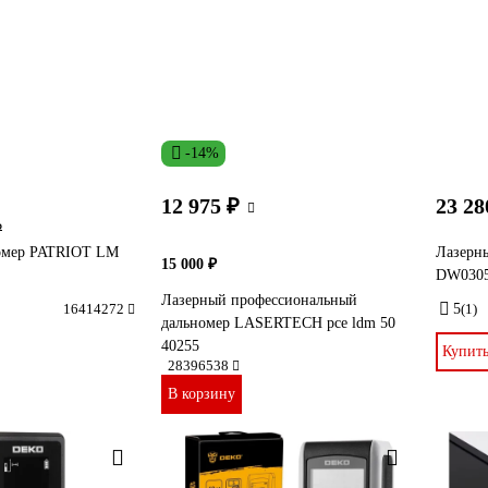
-14%
12 975 ₽
23 28
₽
омер PATRIOT LM
Лазерн
15 000 ₽
DW0305
Лазерный профессиональный
16414272
5
(1)
дальномер LASERTECH pce ldm 50
40255
Купит
28396538
В корзину