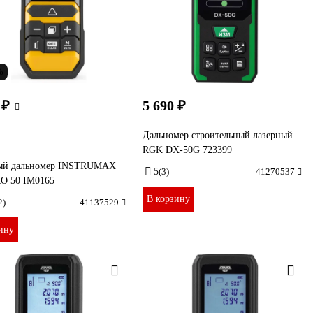
%
 ₽
5 690 ₽
Дальномер строительный лазерный
RGK DX-50G 723399
ый дальномер INSTRUMAX
5
(3)
41270537
O 50 IM0165
В корзину
2)
41137529
ину