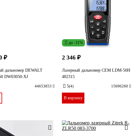
до -11%
0 ₽
2 346 ₽
ый дальномер DEWALT
Лазерный дальномер СЕМ LDM-50H
0 DW03050-XJ
482315
44653853
5
(4)
15696260
ь
В корзину