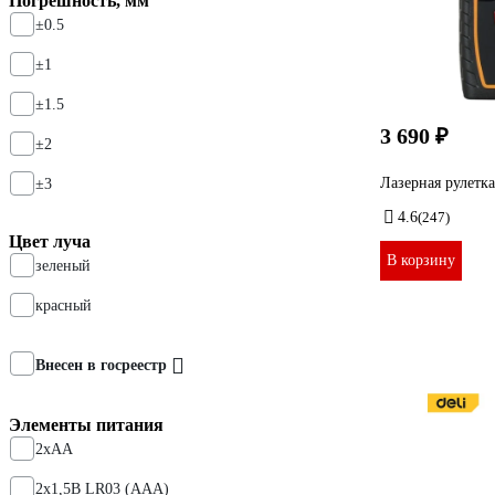
Погрешность, мм
±0.5
±1
±1.5
3 690 ₽
±2
Лазерная рулетк
±3
4.6
(247)
Цвет луча
В корзину
зеленый
красный
Внесен в госреестр
Элементы питания
2хАА
2х1,5В LR03 (ААА)