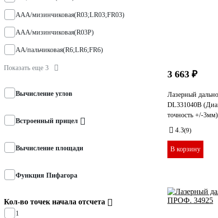
AAA/мизинчиковая(R03;LR03;FR03)
AAA/мизинчиковая(R03P)
AA/пальчиковая(R6;LR6;FR6)
Показать еще 3
3 663 ₽
Вычисление углов
Лазерный дальн
DL331040B (Диап
точность +/-3мм
Встроенный прицел
4.3
(9)
Вычисление площади
В корзину
Функция Пифагора
Кол-во точек начала отсчета
1