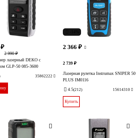
-14%
 ₽
2 366 ₽
2 990 ₽
мер лазерный DEKO с
2 739 ₽
ром GLP-50 085-3600
Лазерная рулетка Instrumax SNIPER 50
)
35862222
PLUS IM0116
ину
4.5
(212)
15614310
Купить