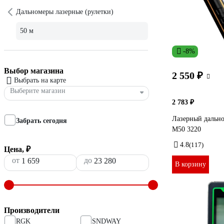
Дальномеры лазерные (рулетки)
50 м
-8%
Выбор магазина
2 550 ₽
Выбрать на карте
Выберите магазин
2 783 ₽
Лазерный даль
Забрать сегодня
M50 3220
4.8
(117)
Цена, ₽
от
до
В корзину
Производители
RGK
SNDWAY