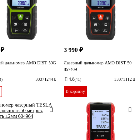
 ₽
3 990 ₽
ый дальномер AMO DIST 50G
Лазерный дальномер AMO DIST 50
857409
3)
33371244
4.8
(41)
33371112
ь
В корзину