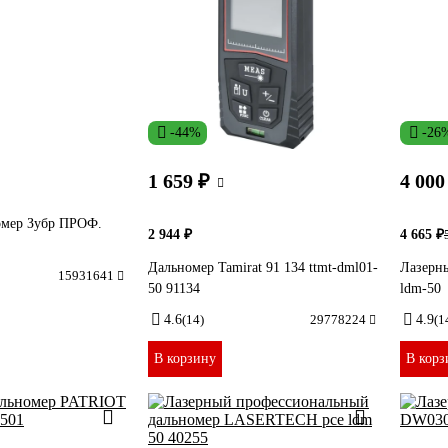
-44%
-26
1 659 ₽
4 000
омер Зубр ПРОФ.
2 944 ₽
4 665 ₽
Дальномер Tamirat 91 134 ttmt-dml01-
Лазерны
15931641
50 91134
ldm-50
4.6
(14)
29778224
4.9
(1
В корзину
В корз