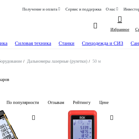
Получение и оплата
Сервис и поддержка
О нас
Инвесто
Избранное
С
ика
Силовая техника
Станки
Спецодежда и СИЗ
Сан
борудование
/
Дальномеры лазерные (рулетки)
/
50 м
варов
По популярности
Отзывам
Рейтингу
Цене