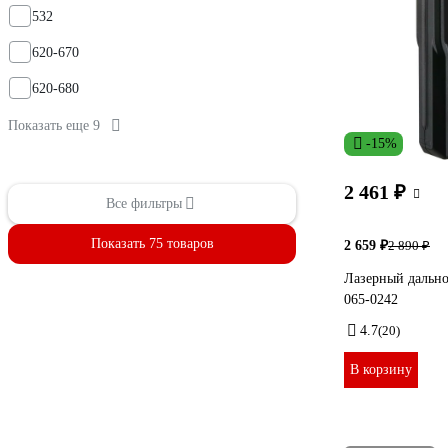
532
620-670
620-680
Показать еще 9
-15%
2 461 ₽
Все фильтры
Показать 75 товаров
2 659 ₽
2 890 ₽
Лазерный дальн
065-0242
4.7
(20)
В корзину