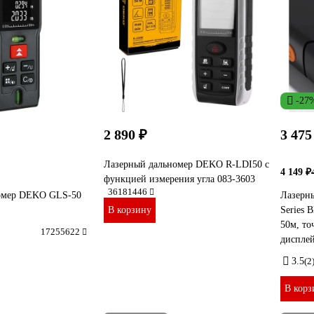
-27
2 890 ₽
3 475
Лазерный дальномер DEKO R-LDI50 c
4 149 ₽
функцией измерения угла 083-3603
36181446
омер DEKO GLS-50
Лазерн
В корзину
Series 
50м, то
17255622
дисплей
3.5
(2
В корз