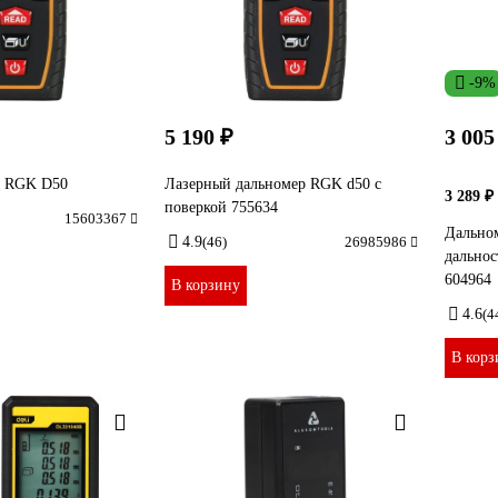
-9%
5 190 ₽
3 005
а RGK D50
Лазерный дальномер RGK d50 с
3 289 ₽
поверкой 755634
15603367
Дально
4.9
(46)
26985986
дальнос
604964
В корзину
4.6
(4
В корз