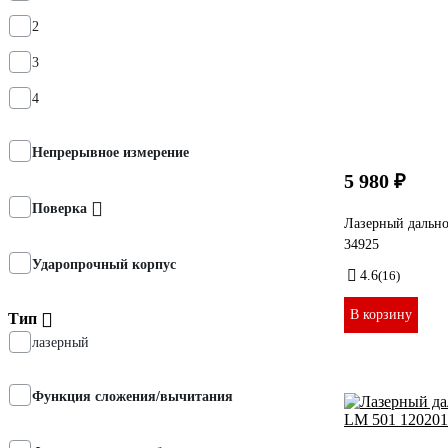
2
3
4
Непрерывное измерение
5 980 ₽
Поверка
Лазерный дальн
34925
Ударопрочный корпус
4.6
(16)
В корзину
Тип
лазерный
Функция сложения/вычитания