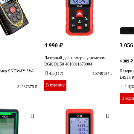
-30
4 990 ₽
3 056
Лазерный дальномер с угломером
4 389 ₽
RGK DL50 4610011873904
номер SNDWAY SW-
Лазерн
4.8
(117)
15740184
DISTPR
В корзину
34537375
4.8
(3
В корз