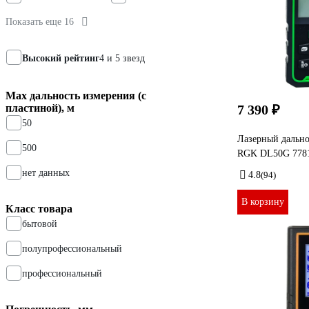
Показать еще 16
Высокий рейтинг
4 и 5 звезд
Мах дальность измерения (с
пластиной), м
7 390 ₽
50
Лазерный дально
500
RGK DL50G 778
нет данных
4.8
(94)
В корзину
Класс товара
бытовой
полупрофессиональный
профессиональный