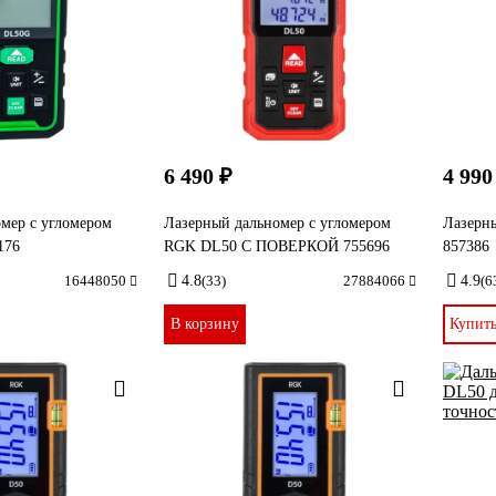
6 490 ₽
4 990
мер с угломером
Лазерный дальномер с угломером
Лазерн
176
RGK DL50 С ПОВЕРКОЙ 755696
857386
16448050
4.8
(33)
27884066
4.9
(6
В корзину
Купит