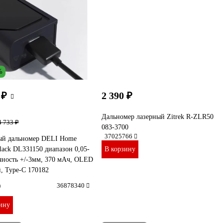
%
 ₽
2 390 ₽
Дальномер лазерный Zitrek R-ZLR50
4 733 ₽
083-3700
37025766
ый дальномер DELI Home
Black DL331150 диапазон 0,05-
В корзину
чность +/-3мм, 370 мАч, OLED
, Type-C 170182
)
36878340
ину