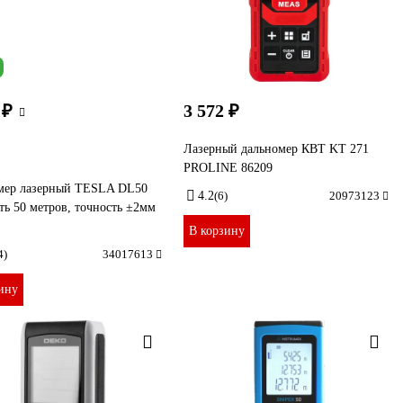
 ₽
3 572 ₽
Лазерный дальномер КВТ KT 271
PROLINE 86209
мер лазерный TESLA DL50
4.2
(6)
20973123
ть 50 метров, точность ±2мм
В корзину
4)
34017613
ину