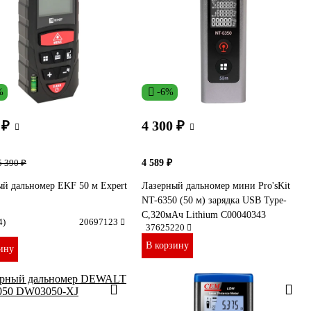
%
-6%
 ₽
4 300 ₽
4 589 ₽
5 390 ₽
й дальномер EKF 50 м Expert
Лазерный дальномер мини Pro'sKit
NT-6350 (50 м) зарядка USB Type-
C,320мАч Lithium С00040343
4)
20697123
37625220
В корзину
ину