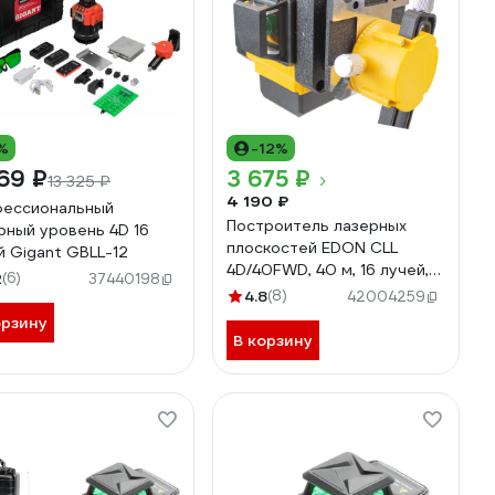
%
-12%
69 ₽
3 675 ₽
13 325 ₽
4 190 ₽
ессиональный
Построитель лазерных
рный уровень 4D 16
плоскостей EDON CLL
й Gigant GBLL-12
4D/40FWD, 40 м, 16 лучей,
2
(6)
37440198
360 градусов, 515 нм, 2
4.8
(8)
42004259
АКБ, сумка 29781
орзину
В корзину