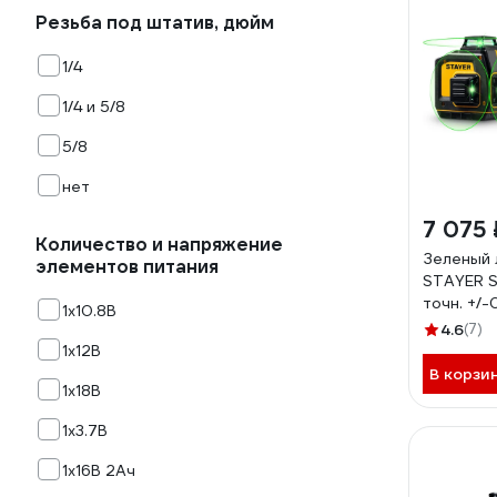
Резьба под штатив, дюйм
1/4
1/4 и 5/8
5/8
нет
7 075 
Количество и напряжение
Зеленый 
элементов питания
STAYER S
точн. +/-
1х10.8B
34963-3
4.6
(7)
1х12B
В корзи
1х18B
1х3.7B
1х16В 2Ач