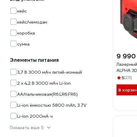
кейс
кейс/чемодан
коробка
сумка
9 990
Элементы питания
Лазерный
ALPHA 3
3,7 В 3000 мАч литий-ионный
5
(26)
2 х 4,2 В 3000 мАч Li-Ion
В корзи
AA/пальчиковая(R6;LR6;FR6)
Li-ion ёмкостью 5800 mAh, 3.7V
Li-lon 2000мА·ч
Показать еще 5