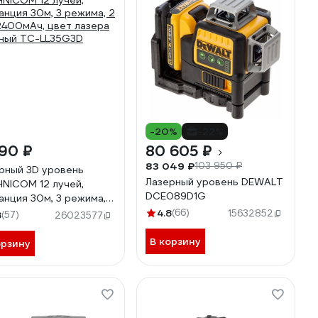
-20%
-22%
90 ₽
80 605 ₽
83 049 ₽
103 950 ₽
рный 3D уровень
Лазерный уровень DEWALT
NICOM 12 лучей,
DCE089D1G
анция 30м, 3 режима, 2
2400мАч, цвет лазера
4.8
(66)
15632852
8
(57)
26023577
ный TC-LL35G3D
В корзину
орзину