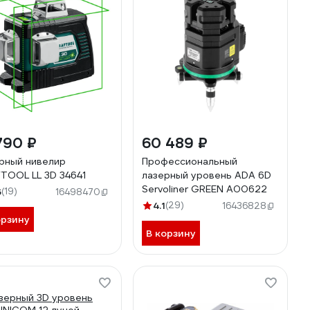
790 ₽
60 489 ₽
рный нивелир
Профессиональный
TOOL LL 3D 34641
лазерный уровень ADA 6D
Servoliner GREEN А00622
6
(19)
16498470
4.1
(29)
16436828
орзину
В корзину