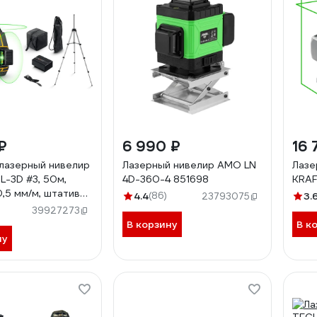
₽
6 990 ₽
16 
лазерный нивелир
Лазерный нивелир AMO LN
Лазе
L-3D #3, 50м,
4D-360-4 851698
KRAF
0,5 мм/м, штатив
4.4
(86)
3.
23793075
39927273
В корзину
В к
ну