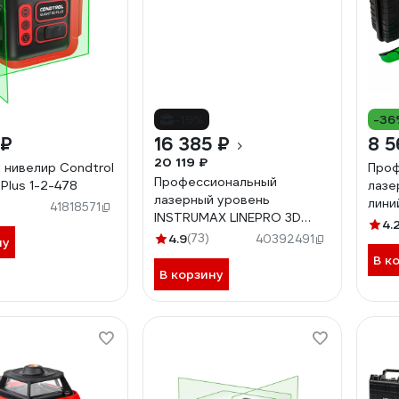
-19%
-36
 ₽
16 385 ₽
8 5
20 119 ₽
 нивелир Condtrol
Проф
Профессиональный
Plus 1-2-478
лазе
лазерный уровень
лини
41818571
INSTRUMAX LINEPRO 3D
4.
Expert SET IM0180
4.9
(73)
40392491
ну
В к
В корзину