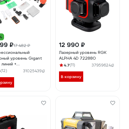
%
499 ₽
12 990 ₽
17 482 ₽
ессиональный
Лазерный уровень RGK
рный уровень Gigant
ALPHA 4D 722880
6 линий +
4.7
(11)
37959624
скопическая штанга
3
(12)
31025439
м + штатив 1.5 м GBLL-6
В корзину
орзину