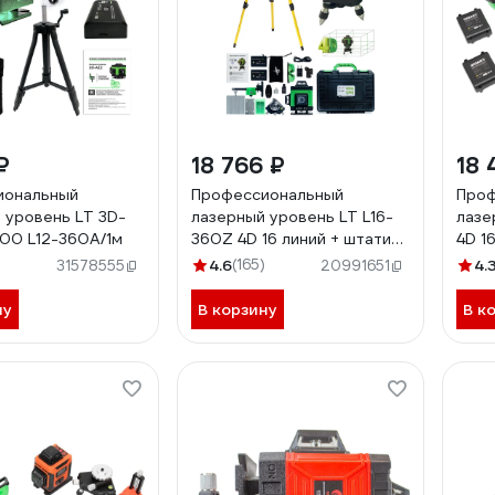
₽
18 766 ₽
18 
иональный
Профессиональный
Проф
 уровень LT 3D-
лазерный уровень LT L16-
лазе
000 L12-360A/1м
360Z 4D 16 линий + штатив
4D 16
1.6 м L16-360Z/1.6м
GBLL
)
4.6
(165)
4.
31578555
20991651
ну
В корзину
В к