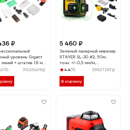
436 ₽
5 460 ₽
ессиональный
Зеленый лазерный нивелир
рный уровень Gigant
STAYER SL-3D #2, 50м,
 линий + штатив 1.6 м
точн. +/-0,5 мм/м,
-9
микролифт, держатель
3
(29)
4.4
(9)
31025409
39927267
34963-2
орзину
В корзину