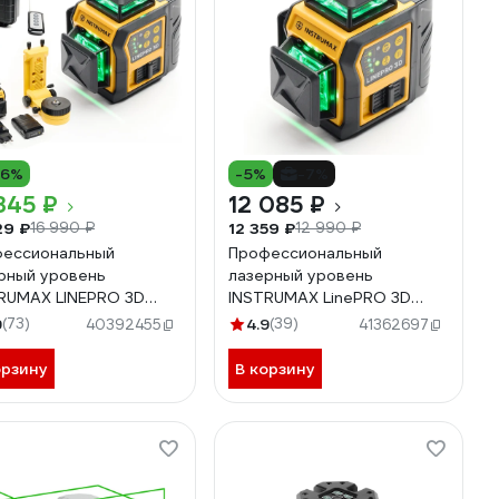
16%
-5%
-7%
345 ₽
12 085 ₽
29 ₽
12 359 ₽
16 990 ₽
12 990 ₽
ессиональный
Профессиональный
рный уровень
лазерный уровень
RUMAX LINEPRO 3D
INSTRUMAX LinePRO 3D
essional SET IM0179
BAZA IM0204
9
(73)
4.9
(39)
40392455
41362697
орзину
В корзину