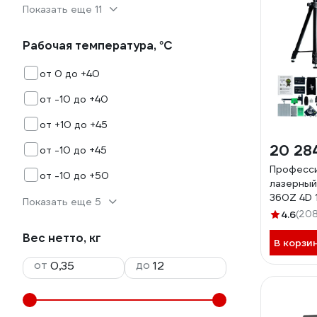
Показать еще 11
Рабочая температура, °С
от 0 до +40
от -10 до +40
от +10 до +45
20 28
от -10 до +45
Професс
от -10 до +50
лазерный
360Z 4D 
Показать еще 5
1.5м усил
4.6
(208
360Z/1.5
Вес нетто, кг
В корзи
от
до