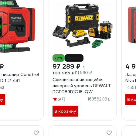
-7%
-13%
 ₽
97 289 ₽
4 
103 965 ₽
111 560 ₽
 нивелир Condtrol
Лазе
Самовыравнивающийся
D 1-2-481
Nivo
лазерный уровень DEWALT
6
455
DCE089D1G18-QW
5
(7)
ну
16856203
В к
В корзину