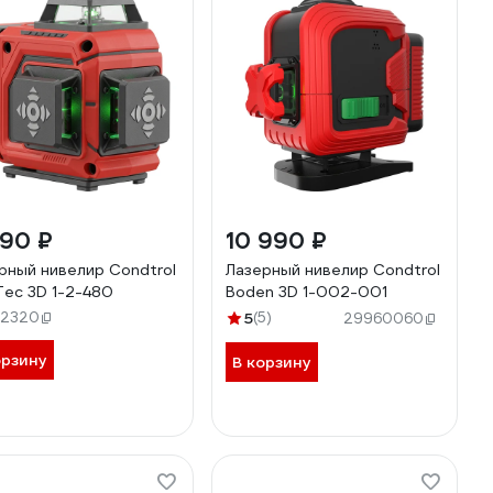
990 ₽
10 990 ₽
рный нивелир Condtrol
Лазерный нивелир Condtrol
Tec 3D 1-2-480
Boden 3D 1-002-001
12320
5
(5)
29960060
орзину
В корзину