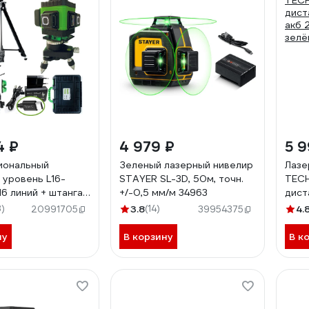
4 ₽
4 979 ₽
5 9
иональный
Зеленый лазерный нивелир
Лазе
 уровень L16-
STAYER SL-3D, 50м, точн.
TECH
16 линий + штанга
+/-0,5 мм/м 34963
дист
енная L16-
акб 
)
3.8
(14)
4.
20991705
39954375
м-УС
зелё
ну
В корзину
В к