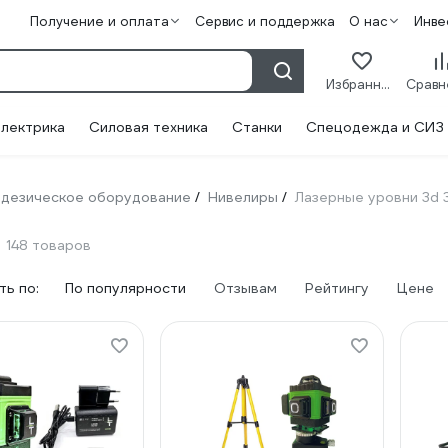
Получение и оплата
Сервис и поддержка
О нас
Инве
Избранное
лектрика
Силовая техника
Станки
Спецодежда и СИЗ
одезическое оборудование
Нивелиры
Лазерные уровни 3d 
/
/
148 товаров
ь по:
По популярности
Отзывам
Рейтингу
Цене