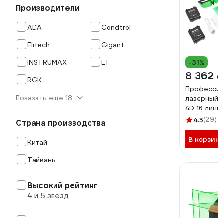
Производители
ADA
Condtrol
Elitech
Gigant
INSTRUMAX
LT
-31%
8 362 
RGK
Професс
Показать еще 18
лазерный
4D 16 ли
4.3
(29)
Страна производства
В корзи
Китай
Тайвань
Высокий рейтинг
4 и 5 звезд