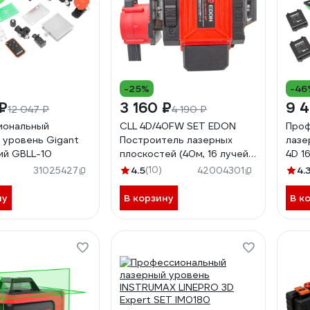
-25%
-46
₽
3 160 ₽
9 
12 047 ₽
4 190 ₽
иональный
CLL 4D/40FW SET EDON
Проф
 уровень Gigant
Построитель лазерных
лазе
ний GBLL-10
плоскостей (40м, 16 лучей,
4D 1
360 гр, 515 Нм, 2шт АКБ,
теле
4.5
(10)
4.
31025427
42004301
сумка) 29780
3.6 
ну
В корзину
В к