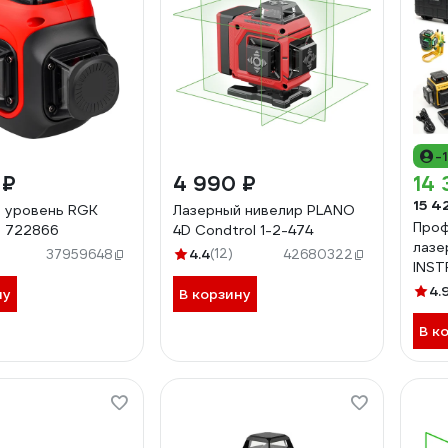
-
 ₽
4 990 ₽
14 
15 4
 уровень RGK
Лазерный нивелир PLANO
Проф
D 722866
4D Condtrol 1-2-474
лазе
4.4
(12)
37959648
42680322
INST
Prof
4.
ну
В корзину
В к