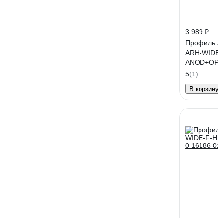
3 989 ₽
Профиль A
ARH-WIDE
ANOD+OPA
5
(1)
В корзин