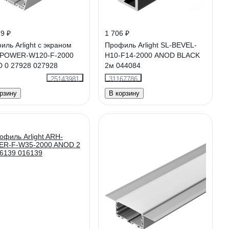
9 ₽
1 706 ₽
ль Arlight с экраном
Профиль Arlight SL-BEVEL-
POWER-W120-F-2000
H10-F14-2000 ANOD BLACK
 0 27928 027928
2м 044084
25143981
31167786
рзину
В корзину