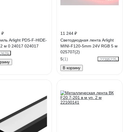
 ₽
11 244 ₽
иль Arlight PDS-F-HIDE-
Светодиодная лента Arlight
 2 м 0 24017 024017
MINI-F120-5mm 24V RGB 5 м
025707(2)
42679
5
(1)
22395225
рзину
В корзину