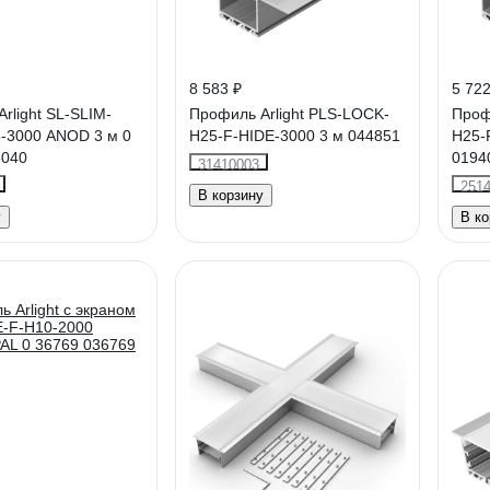
8 583 ₽
5 722
rlight SL-SLIM-
Профиль Arlight PLS-LOCK-
Проф
-3000 ANOD 3 м 0
H25-F-HIDE-3000 3 м 044851
H25-
6040
0194
31410003
251
В корзину
у
В ко