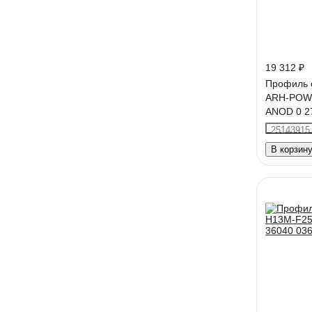
19 312 ₽
Профиль с
ARH-POW
ANOD 0 2
25143915
В корзин