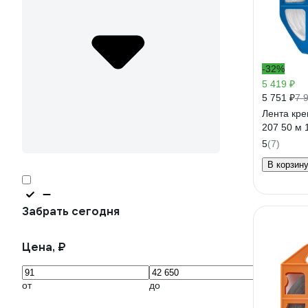
-32%
5 419 ₽
5 751 ₽
7 
Лента кр
207 50 м 
5
(7)
В корзин
Забрать сегодня
Цена, ₽
от
до