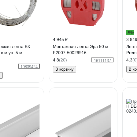
-5%
4 945 ₽
3 849
еская лента ВК
Монтажная лента Эра 50 м
Лент
в м уп. 5 м
F2007 Б0029916
Prem
4.8
(20)
4.3
(6
16111137
19839424
В корзину
В ко
у