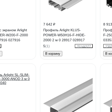
7 642 ₽
8 913
 экраном Arlight
Профиль Arlight KLUS-
Профи
ER-W200-F-2000
POWER-W50H16-F-HIDE-
F-25
7916 027916
2000 2 м 0 28917 028917
0335
5
(1)
25144377
239
у
В корзину
В ко