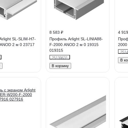
8 583 ₽
4 919
rlight SL-SLIM-H7-
Профиль Arlight SL-LINIA88-
Проф
 ANOD 2 м 0 23717
F-2000 ANOD 2 м 0 19315
2000
019315
251
25139631
В ко
у
В корзину