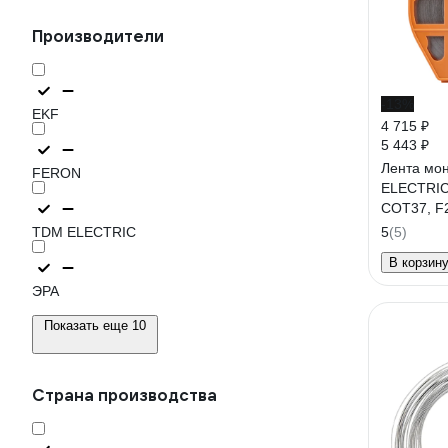
Производители
-13%
EKF
4 715 ₽
5 443 ₽
Лента мо
FERON
ELECTRIC
COT37, F2
упаковке)
TDM ELECTRIC
5
(5)
В корзин
ЭРА
Показать еще 10
Страна производства