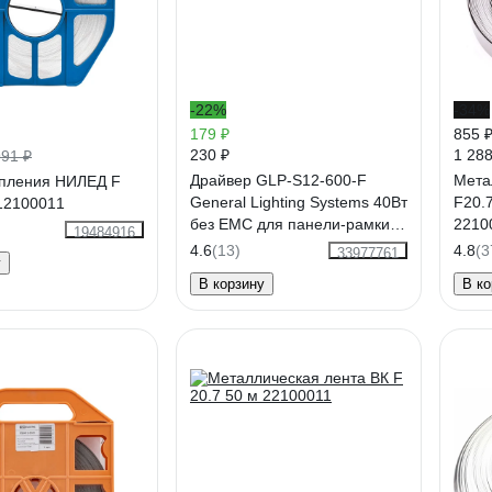
-22%
-34%
179 ₽
855 
230 ₽
1 288
991 ₽
Драйвер GLP-S12-600-F
Мета
епления НИЛЕД F
General Lighting Systems 40Вт
F20.7
12100011
без EMC для панели-рамки
2210
19484916
GALP-WF 439639
4.6
(13)
4.8
(3
33977761
у
В корзину
В ко