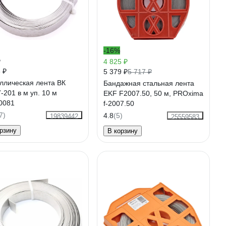
-16%
₽
4 825 ₽
 ₽
5 379 ₽
5 717 ₽
ллическая лента ВК
Бандажная стальная лента
-201 в м уп. 10 м
EKF F2007.50, 50 м, PROxima
0081
f-2007.50
7)
4.8
(5)
19839442
25559583
рзину
В корзину