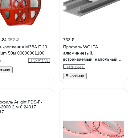
 ₽
4 052 ₽
763 ₽
а крепления МЗВА F 20
Профиль WOLTA
ium 50м 00000001106
алюминиевый,
встраиваемый, напольный,
)
16235738
серый, IP67 19x8х2000мм,
38707990
рзину
готовый комплект WAP-I/F-
В корзину
19/8/2000-A