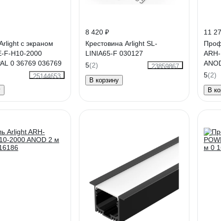
8 420 ₽
11 27
rlight с экраном
Крестовина Arlight SL-
Профи
-F-H10-2000
LINIA65-F 030127
ARH-
L 0 36769 036769
ANOD
5
(2)
23859867
5
(2)
25144653
В корзину
у
В ко