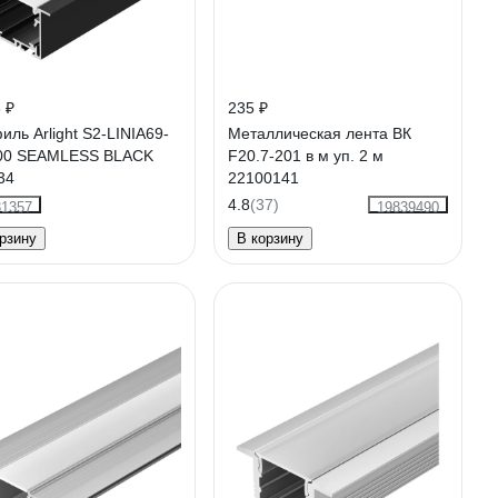
 ₽
235 ₽
ль Arlight S2-LINIA69-
Металлическая лента ВК
00 SEAMLESS BLACK
F20.7-201 в м уп. 2 м
34
22100141
4.8
(37)
31357
19839490
рзину
В корзину