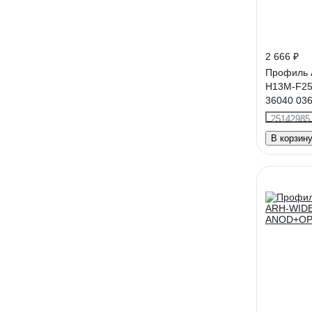
2 666 ₽
Профиль A
H13M-F25
36040 03
25142985
В корзин