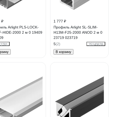
 ₽
1 777 ₽
иль Arlight PLS-LOCK-
Профиль Arlight SL-SLIM-
F-HIDE-2000 2 м 0 19409
H13M-F25-2000 ANOD 2 м 0
09
23719 023719
5
(2)
42781
25140639
рзину
В корзину