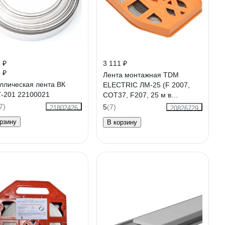
 ₽
3 111 ₽
 ₽
Лента монтажная TDM
ллическая лента ВК
ELECTRIC ЛМ-25 (F 2007,
7-201 22100021
COT37, F207, 25 м в
упаковке) SQ0412-0104
7)
5
(7)
21802426
20826729
рзину
В корзину