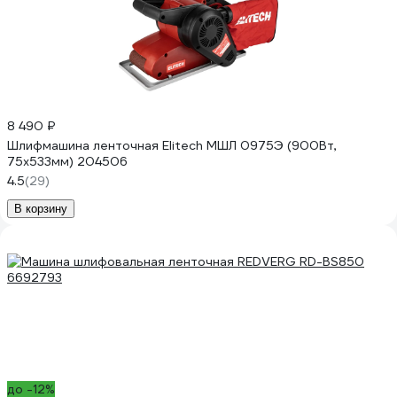
8 490 ₽
Шлифмашина ленточная Elitech МШЛ 0975Э (900Вт,
75х533мм) 204506
4.5
(29)
В корзину
до -12%