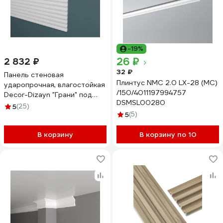
-19%
26 ₽
2 832 ₽
32 ₽
Панель стеновая
Плинтус NMC 2.0 LX-28 (MC)
ударопрочная, влагостойкая
/150/4011197994757
Decor-Dizayn "Грани" под
DSMSL00280
покраску 240x10x2000 мм
5
(25)
DD911
5
(5)
В корзину
В корзину по 10