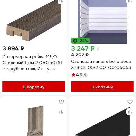
-23%
3 247 ₽
3 894 ₽
4 202 ₽
Интерьерная рейка МДФ
Стеновая панель bello deco
Стильный Дом 2700x50x16
XPS СП 05/2 00-00105056
мм, дуб винтаж, 7 штук
v530927
4.9
(9)
В корзину
В корзину