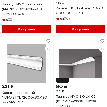
116 ₽
Плинтус NMC 2.0 LX-40
Карниз П10 Де-Багет 40/70
(MA)/115/4011197264409
00000002868
DSMSL00400
4.1
(10)
5
(2)
В корзину
В корзину
-6%
90 ₽
221 ₽
96 ₽
Карниз потолочный
Плинтус NMC 2.0 LX-65
NOMASTYL (2000х80х120
(B5)/50/5412938528238
мм) NMC GV
DSMSL00650