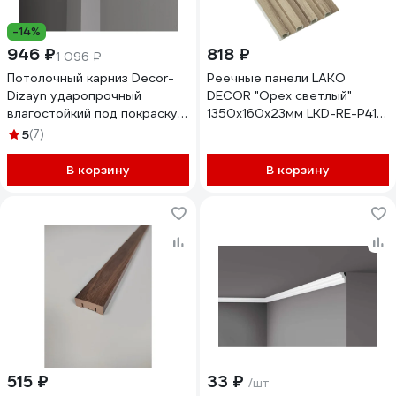
-14%
946 ₽
818 ₽
1 096 ₽
Потолочный карниз Decor-
Реечные панели LAKO
Dizayn ударопрочный
DECOR "Орех светлый"
влагостойкий под покраску
1350x160x23мм LKD-RE-P41-
80Х40Х2000 мм DD502
135CM
5
(7)
В корзину
В корзину
515 ₽
33 ₽
/шт