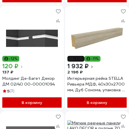
-12%
-12%
-11%
120 ₽
1 932 ₽
137 ₽
2 196 ₽
Молдинг Де-Багет Декор
Интерьерная рейка STELLA
ДМ 02/40 00-00001094
Ривьера МДФ, 40x30x2700
мм, Дуб Сонома, упаковка 4
5
(3)
шт. ЦБ-00007546
В корзину
В корзину