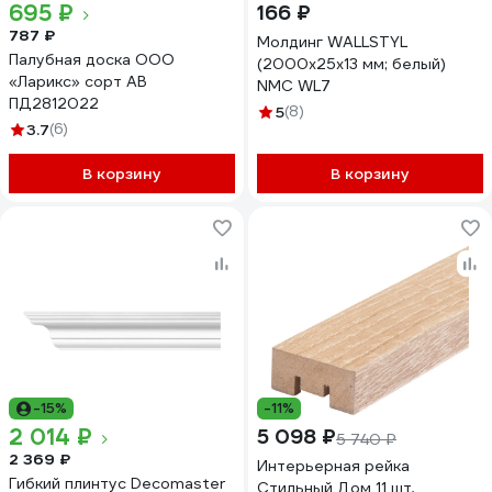
695 ₽
166 ₽
787 ₽
Молдинг WALLSTYL
Палубная доска ООО
(2000х25х13 мм; белый)
«Ларикс» сорт АВ
NMC WL7
ПД2812022
5
(8)
3.7
(6)
В корзину
В корзину
-15%
-11%
2 014 ₽
5 098 ₽
5 740 ₽
2 369 ₽
Интерьерная рейка
Гибкий плинтус Decomaster
Стильный Дом 11 шт,