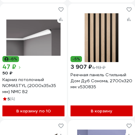
-6%
-5%
47 ₽
3 907 ₽
4 113 ₽
50 ₽
Реечная панель Стильный
Карниз потолочный
Дом Дуб Сонома, 2700x320
NOMASTYL (2000х35х35
мм v530835
мм) NMC B2
5
(4)
В корзину по 10
В корзину