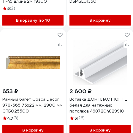
T-45 длина 2м 19300
DSMSL01350
5
(2)
В корзину по 10
В корзину
653 ₽
2 600 ₽
Рамный багет Cosca Decor
Вставка ДОН ПЛАСТ ЮГ TL
978-565 75x22 мм, 2900 мм
белая для натяжных
СПБ025500
потолков 4687204829918
4.7
(3)
5
(26)
В корзину
В корзину