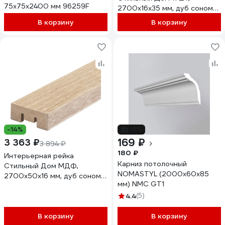
75x75x2400 мм 96259F
2700x16x35 мм, дуб сонома
v530637
В корзину
В корзину
-14%
-6%
169 ₽
3 363 ₽
3 894 ₽
180 ₽
Интерьерная рейка
Карниз потолочный
Стильный Дом МДФ,
NOMASTYL (2000х60х85
2700x50x16 мм, дуб сонома,
мм) NMC GT1
7 штук v530989
4.4
(5)
В корзину
В корзину