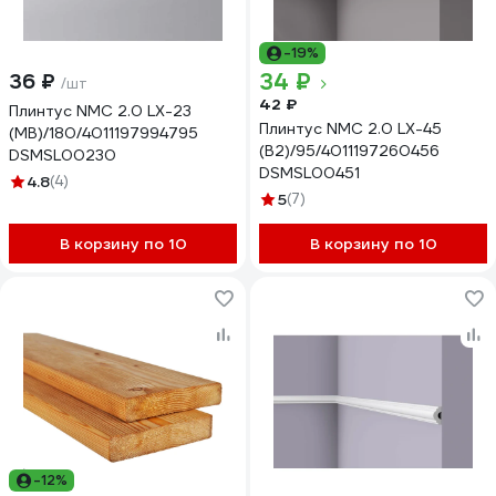
-19%
34 ₽
36 ₽
/шт
42 ₽
Плинтус NMC 2.0 LX-23
Плинтус NMC 2.0 LX-45
(MB)/180/4011197994795
(B2)/95/4011197260456
DSMSL00230
DSMSL00451
4.8
(4)
5
(7)
В корзину по 10
В корзину по 10
-12%