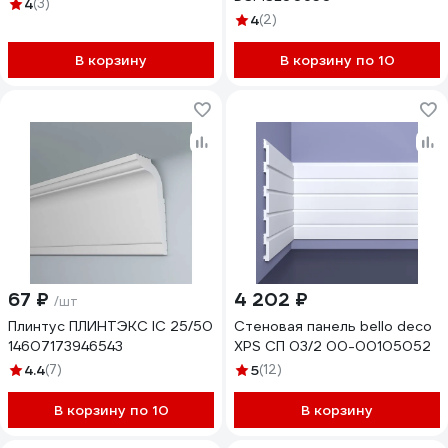
4
(3)
4
(2)
В корзину
В корзину по 10
67 ₽
4 202 ₽
/шт
Плинтус ПЛИНТЭКС IC 25/50
Стеновая панель bello deco
14607173946543
XPS СП 03/2 00-00105052
4.4
(7)
5
(12)
В корзину по 10
В корзину