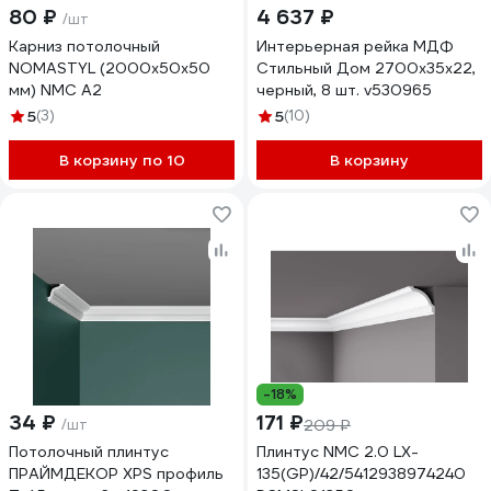
80 ₽
4 637 ₽
/шт
Карниз потолочный
Интерьерная рейка МДФ
NOMASTYL (2000х50х50
Стильный Дом 2700x35x22,
мм) NMC A2
черный, 8 шт. v530965
5
(3)
5
(10)
В корзину по 10
В корзину
-18%
34 ₽
171 ₽
/шт
209 ₽
Потолочный плинтус
Плинтус NMC 2.0 LX-
ПРАЙМДЕКОР XPS профиль
135(GP)/42/5412938974240