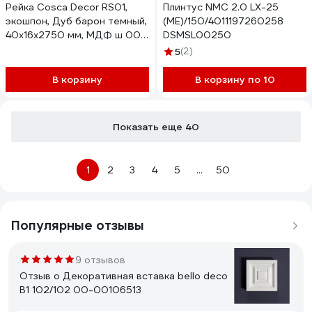
Рейка Cosca Decor RS01,
Плинтус NMC 2.0 LX-25
экошпон, Дуб барон темный,
(ME)/150/4011197260258
40x16x2750 мм, МДФ ш 00-
DSMSL00250
00073855
5
(2)
В корзину
В корзину по 10
Показать еще 40
1
2
3
4
5
...
50
Популярные отзывы
9 отзывов
Отзыв о Декоративная вставка bello deco
В1 102/102 00-00106513