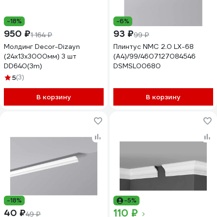
-18%
-6%
950 ₽
93 ₽
1 164 ₽
99 ₽
Молдинг Decor-Dizayn
Плинтус NMC 2.0 LX-68
(24х13x3000мм) 3 шт
(А4)/99/4607127084546
DD640(3m)
DSMSL00680
5
(3)
В корзину
В корзину
-18%
-5%
110 ₽
40 ₽
49 ₽