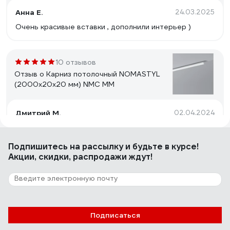
Анна Е.
24.03.2025
Очень красивые вставки , дополнили интерьер )
10 отзывов
Отзыв о Карниз потолочный NOMASTYL
(2000х20х20 мм) NMC MM
Дмитрий М.
02.04.2024
Обычный недорогой плинтус. Необходимо красить.
Подпишитесь
на рассылку
и будьте в курсе!
Акции, скидки, распродажи ждут!
9 отзывов
Отзыв о Стеновой молдинг Decor-Dizayn
ударопрочный влагостойкий под покраску
20Х10Х2000 мм DD610
Зверева Ольга Владимировна
04.09.2022
Подписаться
Достоинства: Молдинг хорошего качества, красивр