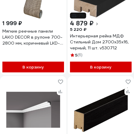
-7%
4 879 ₽
1 999 ₽
5 220 ₽
Мягкие реечные панели
Интерьерная рейка МДФ
LAKO DECOR в рулоне 700-
Стильный Дом 2700x35x16,
2800 мм, коричневый LKD-
черный, 11 шт. v530712
RE-RU-GS007
5
(6)
В корзину
В корзину