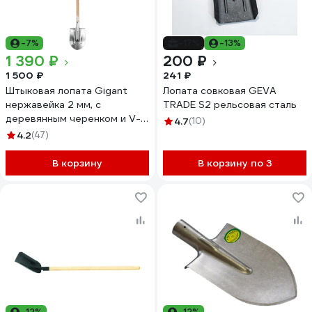
-7%
-17%
-13%
1 390 ₽
200 ₽
1 500 ₽
241 ₽
Штыковая лопата Gigant
Лопата совковая GEVA
нержавейка 2 мм, с
TRADE S2 рельсовая сталь
деревянным черенком и V-
4.7
(10)
образной ручкой GAV-05
4.2
(47)
В корзину
В корзину по 3
-12%
-12%