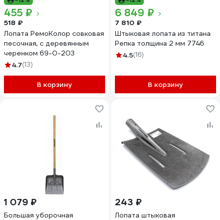
455 ₽
6 849 ₽
518 ₽
7 810 ₽
Лопата РемоКолор совковая
Штыковая лопата из титана
песочная, с деревянным
Репка толщина 2 мм 7746
черенком 69-0-203
4.5
(16)
4.7
(13)
В корзину
В корзину
1 079 ₽
243 ₽
Большая уборочная
Лопата штыковая