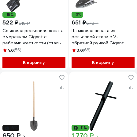
-15%
-3%
522 ₽
651 ₽
616 ₽
673 ₽
Совковая рельсовая лопата
Штыковая лопата из
с черенком Gigant с
рельсовой стали с V-
ребрами жесткости (сталь
образной ручкой Gigant
1.2мм) GSS-01
GRL-02
4.6
(55)
3.6
(66)
В корзину
В корзину
-6%
-11%
650 ₽
1 770 ₽