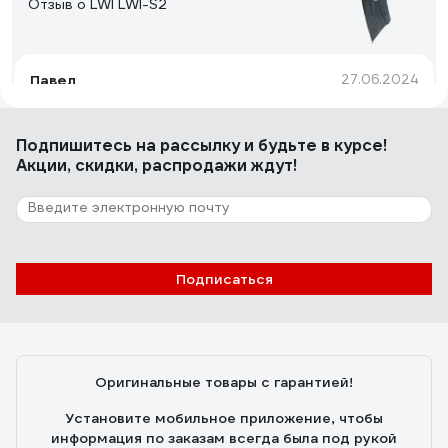
Отзыв о LWI LWI-S2
Павел
27.06.2024
Толщина стали 1,5мм (ну не более 1,8)
Подпишитесь
на рассылку
и будьте в курсе!
Акции, скидки, распродажи ждут!
93 отзыва
Отзыв о Fiskars 1001574 (131520)
Константинов Александр
06.02.2019
Подписаться
Качество fiskars, легкая и прочная лопата, на все
случаи жизни и времена года.
Оригинальные товары с гарантией!
Установите мобильное приложение, чтобы
информация по заказам всегда была под рукой