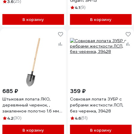
Gigant SH-13
3.6
(25)
4.1
(9)
В корзину
В корзину
685 ₽
359 ₽
Штыковая лопата ЛКО,
Совковая лопата ЗУБР с
деревянный черенок, ,
ребрами жесткости ЛСП,
закаленное полотно 1.6 мм
без черенка, 39428
ЗУБР 39570
4.2
(30)
4.6
(51)
В корзину
В корзину