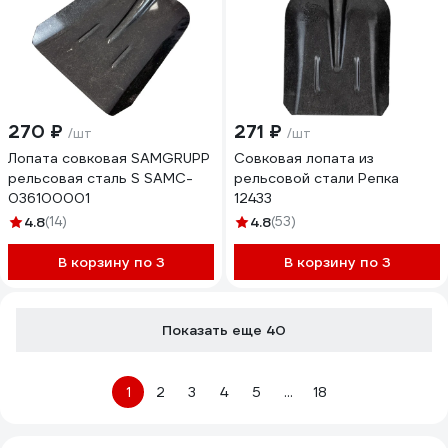
270 ₽
271 ₽
/шт
/шт
Лопата совковая SAMGRUPP
Совковая лопата из
рельсовая сталь S SAMC-
рельсовой стали Репка
036100001
12433
4.8
(14)
4.8
(53)
В корзину по 3
В корзину по 3
Показать еще 40
1
2
3
4
5
...
18