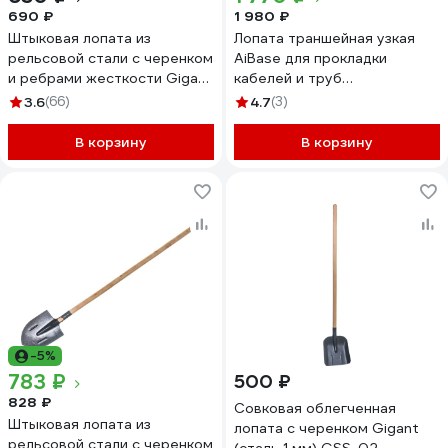
690 ₽
1 980 ₽
Штыковая лопата из
Лопата траншейная узкая
рельсовой стали с черенком
AiBase для прокладки
и ребрами жесткости Gigant
кабелей и труб
GRL-01
4603320389136
3.6
(66)
4.7
(3)
В корзину
В корзину
-5%
783 ₽
500 ₽
828 ₽
Совковая облегченная
Штыковая лопата из
лопата с черенком Gigant
рельсовой стали с черенком