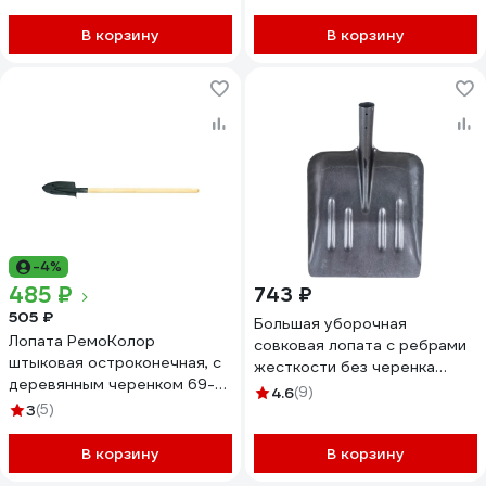
В корзину
В корзину
-4%
485 ₽
743 ₽
505 ₽
Большая уборочная
Лопата РемоКолор
совковая лопата с ребрами
штыковая остроконечная, с
жесткости без черенка
деревянным черенком 69-
ZOLDER ЛСБУР
4.6
(9)
0-201
3
(5)
ЭК000137085
В корзину
В корзину