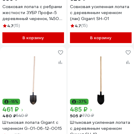
Совковая лопата с ребрами
Совковая усиленная лопата
жесткости ЗУБР Профи-5
с деревянным черенком
деревянный черенок, 1450
(лак) Gigant SH-01
мм 39457
4.7
(15)
4.7
(15)
В корзину
В корзину
-15%
-37%
461 ₽
485 ₽
480 ₽
505 ₽
540 ₽
770 ₽
Штыковая лопата Gigant с
Штыковая усиленная лопата
черенком G-01-06-12-0015
с деревянным черенком