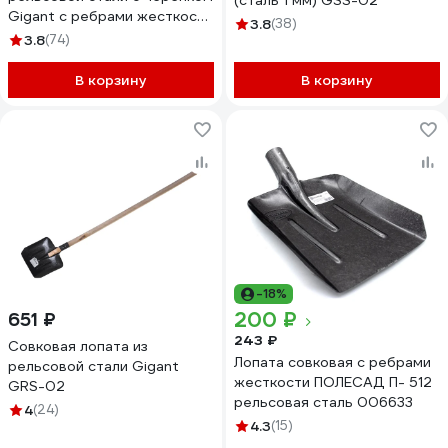
(сталь 1 мм) GSS-02
Gigant с ребрами жесткости
3.8
(38)
GBS-01
3.8
(74)
В корзину
В корзину
-18%
200 ₽
651 ₽
243 ₽
Совковая лопата из
Лопата совковая с ребрами
рельсовой стали Gigant
жесткости ПОЛЕСАД П- 512
GRS-02
рельсовая сталь 006633
4
(24)
4.3
(15)