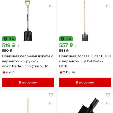
-6%
-4%
519 ₽
557 ₽
550 ₽
581 ₽
Совковая песочная лопата с
Совковая лопата Gigant ЛСП
черенком и v ручкой
с черенком G-01-06-12-
woodtrade Лспр (тип 2) 1/1
0011
127
4.4
(5)
3.8
(24)
В корзину
В корзину