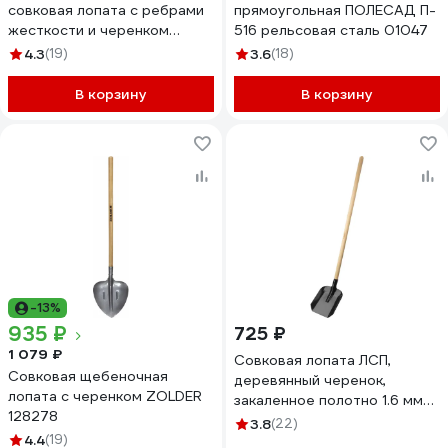
совковая лопата с ребрами
прямоугольная ПОЛЕСАД П-
жесткости и черенком
516 рельсовая сталь 01047
ZOLDER 128279
4.3
(19)
3.6
(18)
В корзину
В корзину
-13%
935 ₽
725 ₽
1 079 ₽
Совковая лопата ЛСП,
Совковая щебеночная
деревянный черенок,
лопата с черенком ZOLDER
закаленное полотно 1.6 мм
128278
ЗУБР 39577
3.8
(22)
4.4
(19)