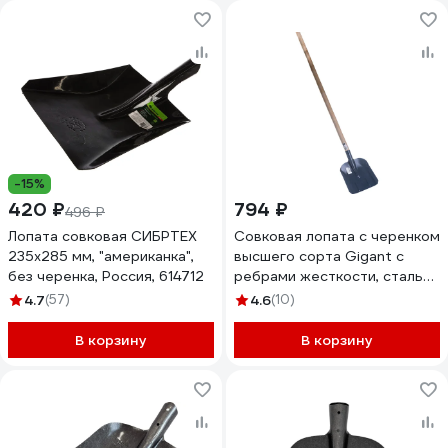
-15%
420 ₽
794 ₽
496 ₽
Лопата совковая СИБРТЕХ
Совковая лопата с черенком
235х285 мм, "американка",
высшего сорта Gigant с
без черенка, Россия, 614712
ребрами жесткости, сталь
GSS-04
4.7
(57)
4.6
(10)
В корзину
В корзину