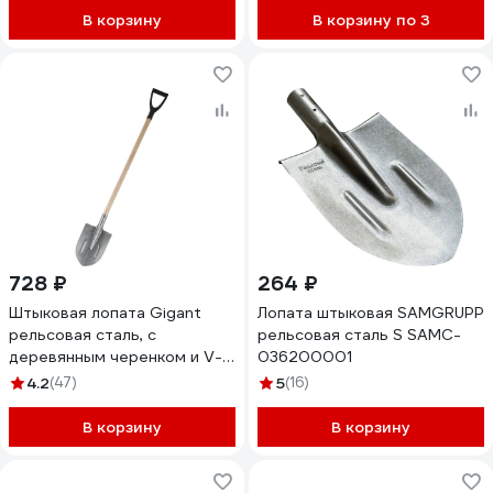
В корзину
В корзину по 3
728 ₽
264 ₽
Штыковая лопата Gigant
Лопата штыковая SAMGRUPP
рельсовая сталь, с
рельсовая сталь S SAMC-
деревянным черенком и V-
036200001
образной ручкой GAV-04
4.2
(47)
5
(16)
В корзину
В корзину