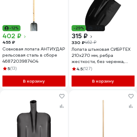
-12%
-29%
-32%
402 ₽
315 ₽
455 ₽
330 ₽
462 ₽
Совковая лопата АНТИУДАР
Лопата штыковая СИБРТЕХ
рельсовая сталь в сборе
210х270 мм, ребра
4687203987404
жесткости, без черенка,
Россия, 61470
5
(13)
4.5
(127)
В корзину
В корзину