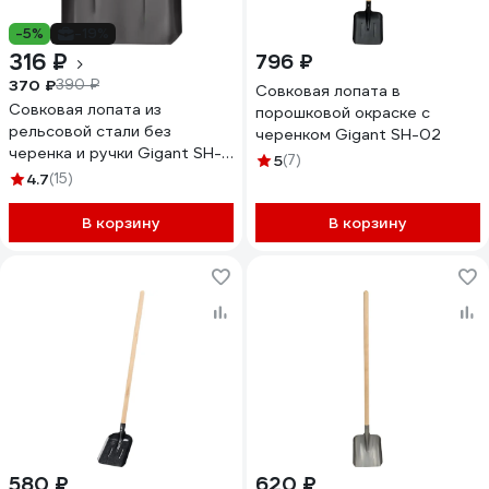
-5%
-19%
316 ₽
796 ₽
370 ₽
390 ₽
Совковая лопата в
Совковая лопата из
порошковой окраске с
рельсовой стали без
черенком Gigant SH-02
черенка и ручки Gigant SH-
5
(7)
06
4.7
(15)
В корзину
В корзину
580 ₽
620 ₽