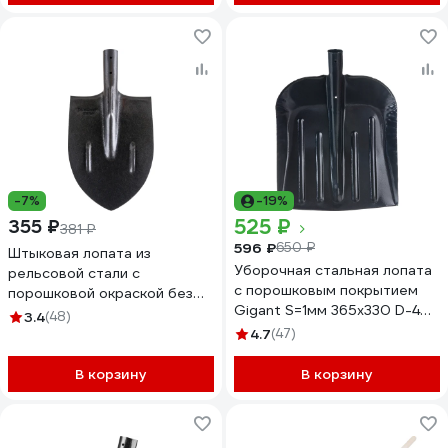
-7%
-19%
525 ₽
355 ₽
381 ₽
596 ₽
650 ₽
Штыковая лопата из
Уборочная стальная лопата
рельсовой стали с
с порошковым покрытием
порошковой окраской без
Gigant S=1мм 365x330 D-40
черенка с ребрами
3.4
(48)
AVG-001
жесткости Gigant NGRL-01
4.7
(47)
В корзину
В корзину