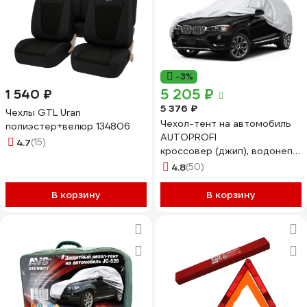
-3%
5 205 ₽
1 540 ₽
5 376 ₽
Чехлы GTL Uran
Чехол-тент на автомобиль
полиэстер+велюр 134806
AUTOPROFI
4.7
(15)
кроссовер (джип), водонепр
см SUV-570 (GRAND)
4.8
(50)
В корзину
В корзину