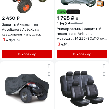
-4%
-11%
1 795 ₽
2 450 ₽
1 940 ₽
2 013 ₽
Защитный чехол-тент
Универсальный защитный
AutoExpert AutoXL на
чехол-тент Airline на
квадроцикл, камуфляж,
мотоцикл, М 225x90x110 см,
210x120x115 см X210-Camo
4.9
(206)
серый AC-MC-05
4.1
(9)
В корзину
В корзину