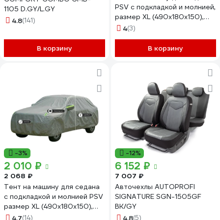
PSV с подкладкой и молнией,
1105 D.GY/L.GY
размер XL (490x180x150),
4.8
(141)
Черный 138034
4
(3)
В корзину
В корзину
-3%
-12%
2 010 ₽
6 152 ₽
2 068 ₽
7 007 ₽
Тент на машину для седана
Авточехлы AUTOPROFI
с подкладкой и молнией PSV
SIGNATURE SGN-1505GF
размер XL (490x180x150),
BK/GY
Серый 138033
4.7
(14)
4.8
(5)