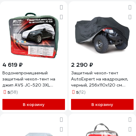
4 619 ₽
2 290 ₽
Водонепроницаемый
Защитный чехол-тент
защитный чехол-тент на
AutoExpert на квадроцикл,
джип AVS JC-520 3XL
черный, 256x110x120 см
533х196х152см 43425
P256-Black
5
(58)
5
(12)
В корзину
В корзину