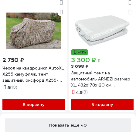
-11%
3 300 ₽
2 750 ₽
3 698 ₽
Чехол на квадроцикл AutoXL
Защитный тент на
X255 камуфляж, тент
автомобиль ARNEZI размер
защитный, оксфорд X255-
XL, 482х178х120 см
LEO Camo
5
(10)
A1509007
4.6
(8)
В корзину
В корзину
Показать еще 40