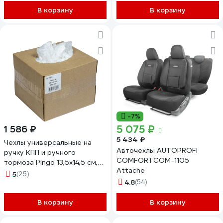
В корзину
В корзину
-7%
5 075 ₽
1 586 ₽
5 434 ₽
Чехлы универсальные на
Авточехлы AUTOPROFI
ручку КПП и ручного
COMFORTCOM-1105
тормоза Pingo 13,5x14,5 см,
Attache
бокс 500 шт. 09948-1
5
(25)
4.8
(54)
В корзину
В корзину