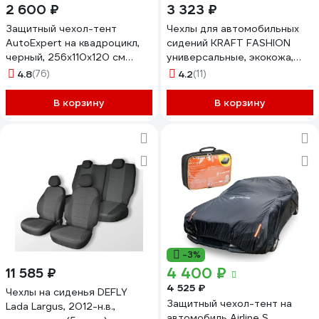
2 600 ₽
3 323 ₽
Защитный чехол-тент
Чехлы для автомобильных
AutoExpert на квадроцикл,
сидений KRAFT FASHION
черный, 256x110x120 см
универсальные, экокожа,
X256-Black
черные KT 835620
4.8
(76)
4.2
(11)
В корзину
В корзину
-3%
4 400 ₽
11 585 ₽
4 525 ₽
Чехлы на сиденья DEFLY
Защитный чехол-тент на
Lada Largus, 2012-н.в.,
автомобиль Airline S