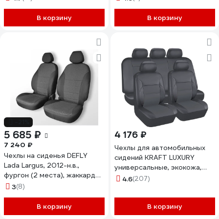
В корзину
В корзину
-21%
5 685 ₽
4 176 ₽
7 240 ₽
Чехлы для автомобильных
Чехлы на сиденья DEFLY
сидений KRAFT LUXURY
Lada Largus, 2012-н.в.,
универсальные, экокожа,
фургон (2 места), жаккард
серые KT 835642
4.6
(207)
V015-2-2
3
(8)
В корзину
В корзину