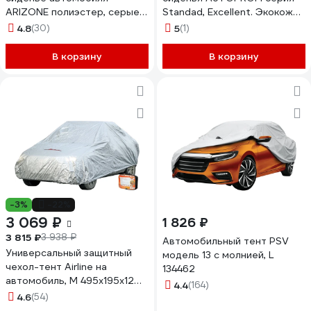
ARIZONE полиэстер, серые
Standad, Excellent. Экокожа,
40-155008
3 мм. поролон, 6 предметов,
4.8
(30)
5
(1)
чёрный EXL-603G BK/BK
В корзину
В корзину
-3%
-22%
3 069 ₽
1 826 ₽
3 815 ₽
3 938 ₽
Автомобильный тент PSV
Универсальный защитный
модель 13 с молнией, L
чехол-тент Airline на
134462
автомобиль, M 495x195x120
4.4
(164)
см, серый, молния для двери
4.6
(54)
AC-FC-02