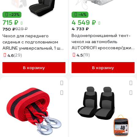
-23%
-4%
715 ₽
4 549 ₽
4 733 ₽
750 ₽
929 ₽
Водонепроницаемый тент-
Чехол для переднего
чехол на автомобиль
сиденья с подголовником
AUTOPROFI кроссовер/джип
AIRLINE универсальный, 1 шт.,
SUV-485 L
полиэстер, черный ACS-PP-
4.5
(19)
4.6
(29)
01
В корзину
В корзину