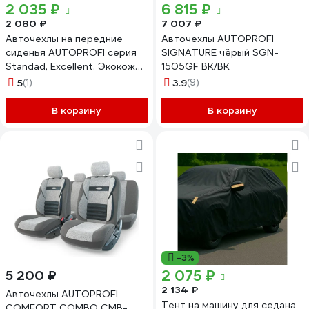
2 035 ₽
6 815 ₽
2 080 ₽
7 007 ₽
Авточехлы на передние
Авточехлы AUTOPROFI
сиденья AUTOPROFI серия
SIGNATURE чёрый SGN-
Standad, Excellent. Экокожа,
1505GF BK/BK
3 мм. поролон, 6 предметов.,
5
(1)
3.9
(9)
чёрн./т.серый EXL-603G
BK/D.GY
В корзину
В корзину
-3%
2 075 ₽
5 200 ₽
2 134 ₽
Авточехлы AUTOPROFI
Тент на машину для седана
COMFORT COMBO CMB-