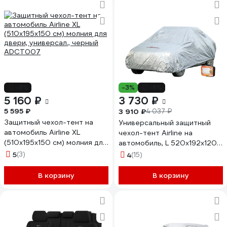
-8%
-3%
-8%
5 160 ₽
3 730 ₽
5 595 ₽
3 910 ₽
4 037 ₽
Защитный чехол-тент на
Универсальный защитный
автомобиль Airline XL
чехол-тент Airline на
(510х195х150 см) молния для
автомобиль, L 520x192x120
двери, универсал., черный
см, серый, молния для двери
5
(3)
4
(15)
ADCT007
AC-FC-03
В корзину
В корзину