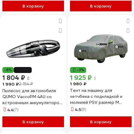
В корзину
В корзину
-8%
-16%
-3%
1 804 ₽
1 925 ₽
1 980 ₽
1 990 ₽
2 154 ₽
Тент на машину для
Пылесос для автомобиля
хетчбека с подкладкой и
QUMO VaccoPM 4AU со
молнией PSV размер M
встроенным аккумулятором
(415x175x145), Серый 138023
2000 мА-ч, 120 Вт 8000 Па
4.5
(8)
4.4
(7)
, набор сменных насадок,
сумка-чехол 32936
В корзину
В корзину