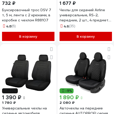
732 ₽
1 677 ₽
Буксировочный трос DSV 7
Чехлы для сидений Airline
т, 5 м, лента с 2 крюками, в
универсальные, RS-2,
коробке с чехлом R88107
передние, 2 шт., 4 предмета,
полиэстер, черный/серый
4.8
(6)
4.6
(35)
ACS-PP-06
В корзину
В корзину
-22%
-9%
1 390 ₽
1 890 ₽
1 780 ₽
2 080 ₽
Универсальные чехлы на
Авточехлы на передние
сиденье автомобиля
сиденья AUTOPROFI серия