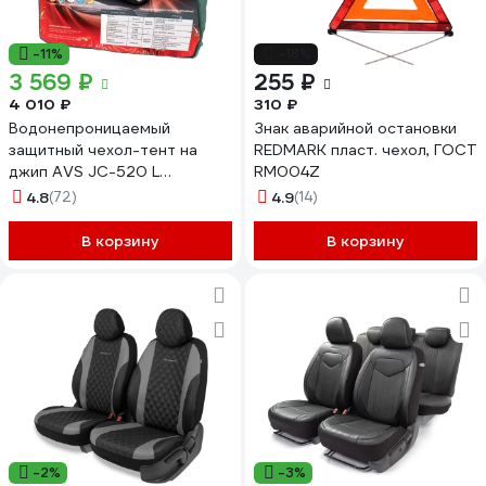
-11%
-18%
3 569 ₽
255 ₽
4 010 ₽
310 ₽
Водонепроницаемый
Знак аварийной остановки
защитный чехол-тент на
REDMARK пласт. чехол, ГОСТ
джип AVS JC-520 L
RM004Z
457х185х145см 43422
4.8
(72)
4.9
(14)
В корзину
В корзину
-2%
-3%