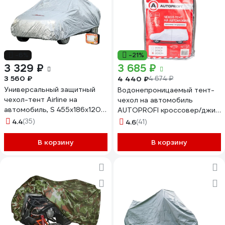
-6%
-21%
3 329 ₽
3 685 ₽
3 560 ₽
4 440 ₽
4 674 ₽
Универсальный защитный
Водонепроницаемый тент-
чехол-тент Airline на
чехол на автомобиль
автомобиль, S 455x186x120
AUTOPROFI кроссовер/джип
см, серый, молния для двери
SUV-520 XL
4.4
(35)
4.6
(41)
AC-FC-01
В корзину
В корзину