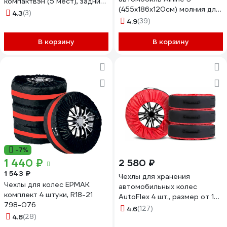
компактвэн (5 мест), задний
(455x186x120см) молния для
ряд 60/40, жаккард V015-5-
4.3
(3)
двери, универсал., черный
2
4.9
(39)
ADCT004
В корзину
В корзину
-7%
1 440 ₽
2 580 ₽
1 543 ₽
Чехлы для хранения
Чехлы для колес ЕРМАК
автомобильных колес
комплект 4 штуки, R18-21
AutoFlex 4 шт., размер от 15”
798-076
до 20”, цвет черный 80401
4.6
(127)
4.8
(28)