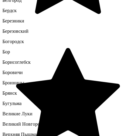
Белгород
Бердск
Березники
Березовский
Богородск
Бор
Борисоглебск
Боровичи
Бронницы
Брянск
Бугульма
Великие Луки
Великий Новгород
Верхняя Пышма