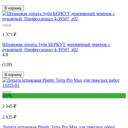
В корзину
1 373 ₽
Штыковая лопата Зубр БЕРКУТ деревянный черенок с
рукояткой, Профессионал 4-39507_z02
4.8
(128)
В корзину
-11%
2 345 ₽
2 635 ₽
Лопата штыковая Plantic Terra Pro Max для тяжелых работ