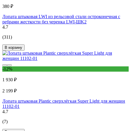
380 ₽
Лопата штыковая LWI из рельсовой стали остроконечная с
ребрами жесткости без черенка LWI-ШK2
4.7
(311)
В корзину
-12%
1 930 ₽
2 199 ₽
Лопата штыковая Plantic сверхлёгкая Super Light для женщин
11102-01
4.7
(7)