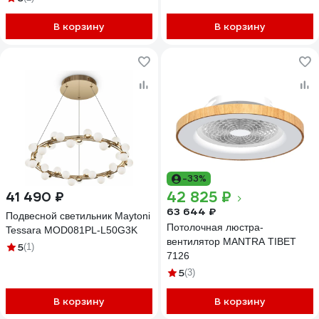
Hoop-D1200x50-100w-4k-w-p
В корзину
В корзину
-33%
42 825 ₽
41 490 ₽
63 644 ₽
Подвесной светильник Maytoni
Потолочная люстра-
Tessara MOD081PL-L50G3K
вентилятор MANTRA TIBET
5
(1)
7126
5
(3)
В корзину
В корзину