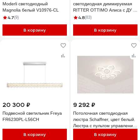
Moderli светодиодный
светодиодная диммируемая
Magnolia белый V10976-CL
RITTER OTTIMO Алиса с ДУ 3
режима 605x560x130 144Вт
4.7
4.8
(9)
(83)
2700K/4200K/6400K 65м
белый/золото 51613 6
В корзину
В корзину
20 300 ₽
9 292 ₽
Подвесной светильник Freya
Потолочная светодиодная
FR6230PL-L56CH
люстра Schaffner, цвет белый.
Люстра с пультом управления,
освещение до 18 кв.м,
В корзину
В корзину
мощность 126 Вт Sera 2590-9