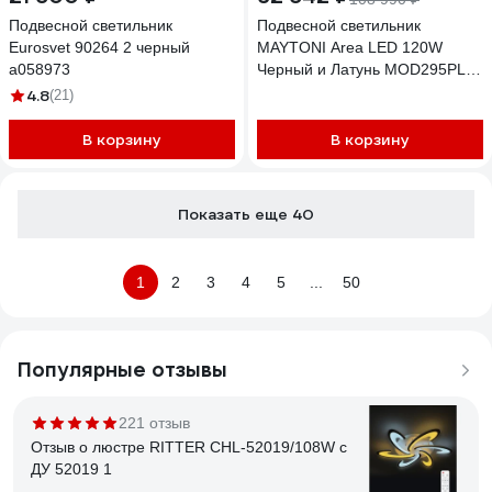
Подвесной светильник
Подвесной светильник
Eurosvet 90264 2 черный
MAYTONI Area LED 120W
a058973
Черный и Латунь MOD295PL-
L120BBS3K
4.8
(21)
В корзину
В корзину
Показать еще 40
1
2
3
4
5
...
50
Популярные отзывы
221 отзыв
Отзыв о люстре RITTER CHL-52019/108W с
ДУ 52019 1