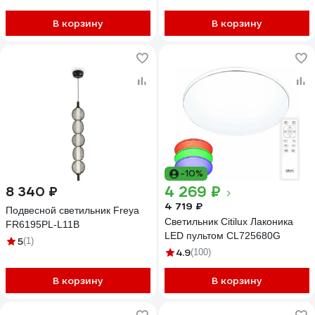
черный 4690612035413
В корзину
В корзину
-10%
4 269 ₽
8 340 ₽
4 719 ₽
Подвесной светильник Freya
Светильник Citilux Лаконика
FR6195PL-L11B
LED пультом CL725680G
5
(1)
4.9
(100)
В корзину
В корзину