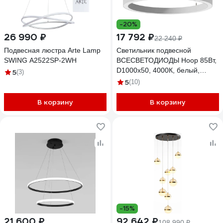
-20%
26 990 ₽
17 792 ₽
22 240 ₽
Подвесная люстра Arte Lamp
Светильник подвесной
SWING A2522SP-2WH
ВСЕСВЕТОДИОДЫ Hoop 85Вт,
D1000x50, 4000К, белый,
5
(3)
подвесной, IP40 vs-ds-Hoop-
5
(10)
D1000x50-85w-4k-w-p
В корзину
В корзину
-15%
21 600 ₽
92 642 ₽
108 990 ₽