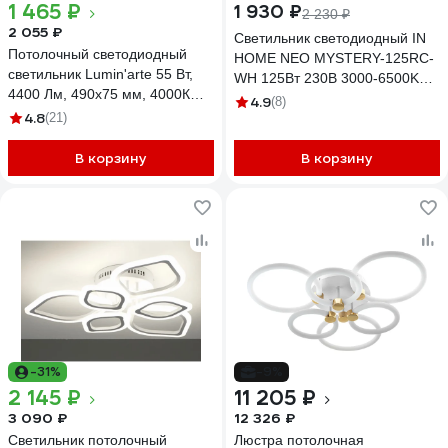
1 465 ₽
1 930 ₽
2 230 ₽
2 055 ₽
Светильник светодиодный IN
Потолочный светодиодный
HOME NEO MYSTERY-125RC-
светильник Lumin'arte 55 Вт,
WH 125Вт 230В 3000-6500K
4400 Лм, 490x75 мм, 4000К
10000Лм 460x67мм с пультом
4.9
(8)
дневной свет, освещает 36 м²
4.8
(21)
ДУ белый 4690612060941
CLL13
В корзину
В корзину
-31%
-9%
2 145 ₽
11 205 ₽
3 090 ₽
12 326 ₽
Светильник потолочный
Люстра потолочная