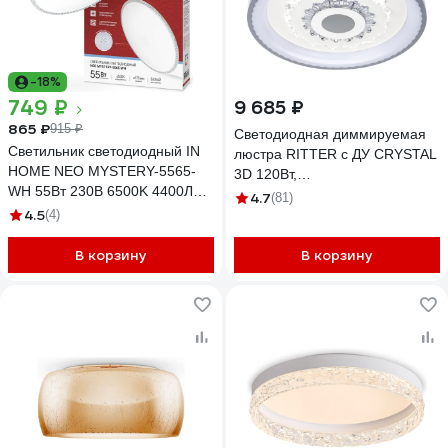
-18%
749 ₽
9 685 ₽
865 ₽
915 ₽
Светодиодная диммируемая
Светильник светодиодный IN
люстра RITTER с ДУ CRYSTAL
HOME NEO MYSTERY-5565-
3D 120Вт,
WH 55Вт 230В 6500K 4400Лм
3000К+6000K/4200К/6000К+300
4.7
(81)
375x59мм белый
4.5
7920Лм, 480x60мм 52368 0
(4)
4690612060842
В корзину
В корзину