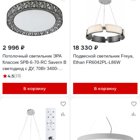
2 996 ₽
18 330 ₽
Потолочный светильник ЭРА
Подвесной светильник Freya,
Классик SPB-6-70-RC Savern В
Ethan FR6042PL-L86W
светодиод с ДУ, 70Вт 3400-
5500К Б0051096
4.5
(19)
В корзину
В корзину