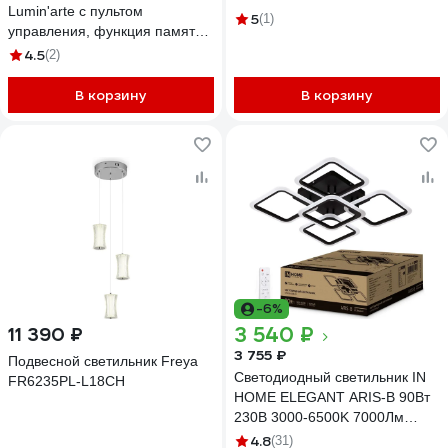
Lumin'arte с пультом
5
(1)
управления, функция памяти,
световой поток 6750 Лм,
4.5
(2)
мощность 90W, размеры
480х85 мм, артикул CLL51
В корзину
В корзину
-6%
3 540 ₽
11 390 ₽
3 755 ₽
Подвесной светильник Freya
Светодиодный светильник IN
FR6235PL-L18CH
HOME ELEGANT ARIS-B 90Вт
230В 3000-6500K 7000Лм
590x590x130мм c пультом ДУ
4.8
(31)