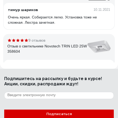
тимур шариков
10.11.2021
Очень яркая. Собирается легко. Установка тоже не
сложная. Люстра зачетная.
9 отзывов
Отзыв о светильнике Novotech TRIN LED 25W
358604
Сергий
20.12.2023
Добротный светильник.
Подпишитесь
на рассылку
и будьте в курсе!
Акции, скидки, распродажи ждут!
251 отзыв
Отзыв о люстре RITTER ROLO с ДУ 52Вт,
2700К/4200К/6400К, 3400Лм, 385x80мм
52360 4
Подписаться