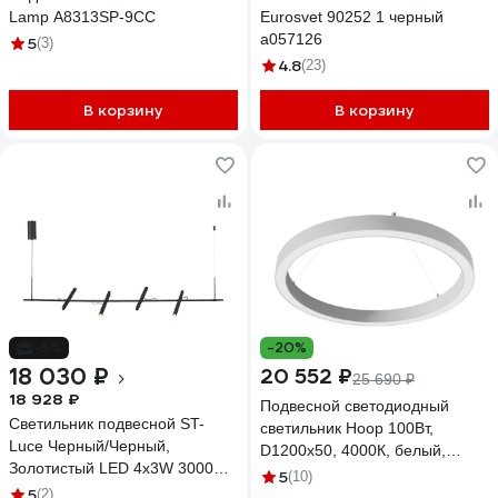
Lamp A8313SP-9CC
Eurosvet 90252 1 черный
a057126
5
(3)
4.8
(23)
В корзину
В корзину
-5%
-20%
18 030 ₽
20 552 ₽
25 690 ₽
18 928 ₽
Подвесной светодиодный
Светильник подвесной ST-
светильник Hoop 100Вт,
Luce Черный/Черный,
D1200x50, 4000К, белый,
Золотистый LED 4х3W 3000K
подвесной, IP40
5
(10)
ST luce SL6210.403.04
5
(2)
ВСЕСВЕТОДИОДЫ vs-ds-