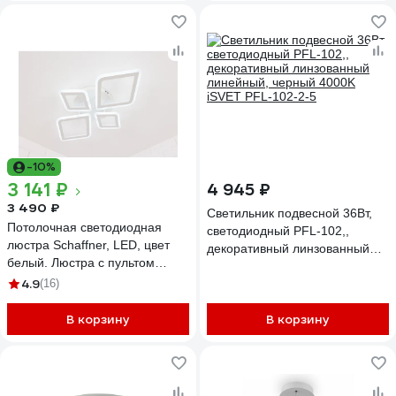
-10%
3 141 ₽
4 945 ₽
3 490 ₽
Светильник подвесной 36Вт,
Потолочная светодиодная
светодиодный PFL-102,,
люстра Schaffner, LED, цвет
декоративный линзованный
белый. Люстра с пультом
линейный, черный 4000K
управления, мощность 76 Вт.
4.9
(16)
iSVET PFL-102-2-5
Светильник потолочный.
Площадь освещения до 18 м2
В корзину
В корзину
Oleoso 2720-2+2