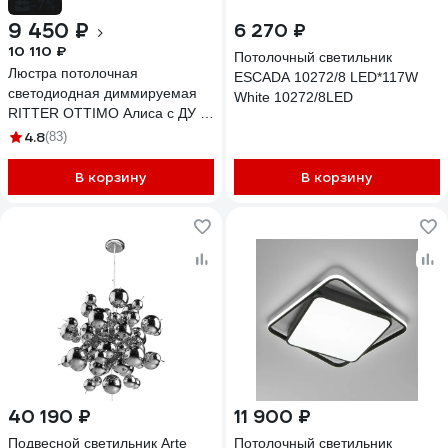
-7%
9 450 ₽
6 270 ₽
10 110 ₽
Потолочный светильник
Люстра потолочная
ESCADA 10272/8 LED*117W
светодиодная диммируемая
White 10272/8LED
RITTER OTTIMO Алиса с ДУ 3
режима 615x415x130 100Вт
4.8
(83)
2700K+6400K/4200K/6400K+2700K
45м белый/золото 51612 9
В корзину
В корзину
40 190 ₽
11 900 ₽
Подвесной светильник Arte
Потолочный светильник