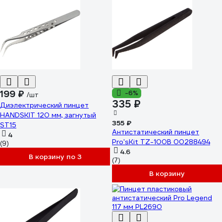
199 ₽
-6%
/шт
335 ₽
Диэлектрический пинцет
HANDSKIT 120 мм, загнутый
355 ₽
ST15
Антистатический пинцет
4
Pro'sKit TZ-100B 00288494
(9)
4.6
В корзину по 3
(7)
В корзину