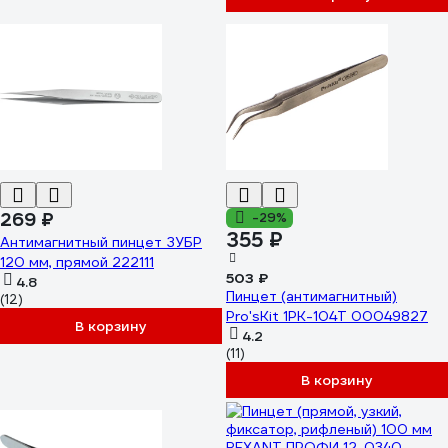
269 ₽
-29%
355 ₽
Антимагнитный пинцет ЗУБР
120 мм, прямой 222111
503 ₽
4.8
Пинцет (антимагнитный)
(12)
Pro'sKit 1PK-104T 00049827
В корзину
4.2
(11)
В корзину