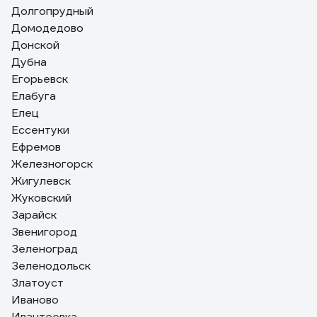
Долгопрудный
Домодедово
Донской
Дубна
Егорьевск
Елабуга
Елец
Ессентуки
Ефремов
Железногорск
Жигулевск
Жуковский
Зарайск
Звенигород
Зеленоград
Зеленодольск
Златоуст
Иваново
Ивантеевка