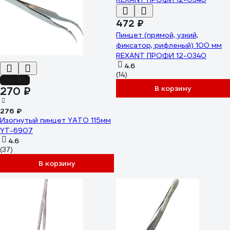
472 ₽
Пинцет (прямой, узкий,
фиксатор, рифленый) 100 мм
REXANT ПРОФИ 12-0340
4.6
(14)
-2%
В корзину
270 ₽
276 ₽
Изогнутый пинцет YATO 115мм
YT-6907
4.6
(37)
В корзину