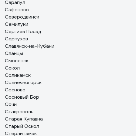
Сарапул
Сафоново
Северодвинск
Семилуки
Сергиев Посад
Серпухов
Славянск-на-Кубани
Сланцы
Смоленск
Сокол
Соликамск
Солнечногорск
Сосново
Сосновый Бор
Сочи
Ставрополь
Старая Купавна
Старый Оскол
Стерлитамак