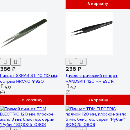
В корзину
386 ₽
236 ₽
Пинцет SKRAB ST-10 110 мм,
Диэлектрический пинцет
острый HRC40 41920
HANDSKIT 120 мм ESD14
4.8
4.7
(4)
(7)
В корзину
В корзину