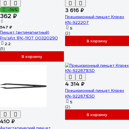
3 616 ₽
-34%
362 ₽
Прецизионный пинцет Knipex
KN-922207
547 ₽
5
Пинцет (антимагнитный)
(2)
Pro'sKit 1PK-110T 00320290
В корзину
2.2
(5)
В корзину
4 314 ₽
Прецизионный пинцет Knipex
KN-922871ESD
5
(2)
В корзину
410 ₽
Антистатический пинцет