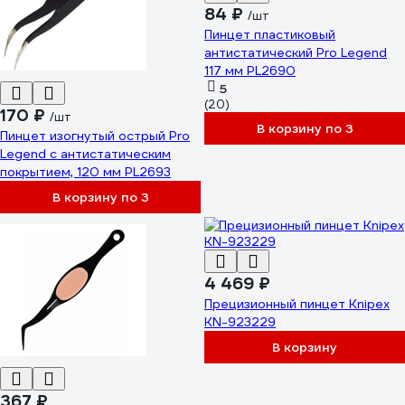
84 ₽
/шт
Пинцет пластиковый
антистатический Pro Legend
117 мм PL2690
5
(20)
170 ₽
/шт
В корзину по 3
Пинцет изогнутый острый Pro
Legend с антистатическим
покрытием, 120 мм PL2693
В корзину по 3
4 469 ₽
Прецизионный пинцет Knipex
KN-923229
В корзину
367 ₽