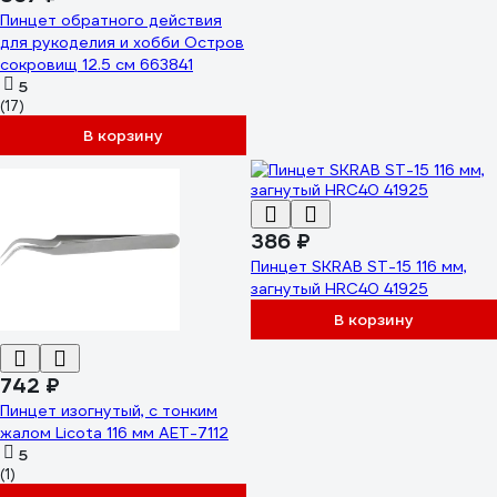
Пинцет обратного действия
для рукоделия и хобби Остров
сокровищ 12.5 см 663841
5
(17)
В корзину
386 ₽
Пинцет SKRAB ST-15 116 мм,
загнутый HRC40 41925
В корзину
742 ₽
Пинцет изогнутый, c тонким
жалом Licota 116 мм AET-7112
5
(1)