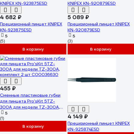
4 682 ₽
5 089 ₽
Прецизионный пинцет KNIPEX
Прецизионный пинцет KNIPEX
KN-923875ESD
KN-920879ESD
5
5
(5)
(3)
В корзину
В корзину
455 ₽
Сменные пластиковые губки
для пинцета Pro'sKit 5TZ-
300A для модели TZ-300A,
комплект 2 шт С00036630
5
4 149 ₽
(1)
Прецизионный пинцет KNIPEX
В корзину
KN-925874ESD