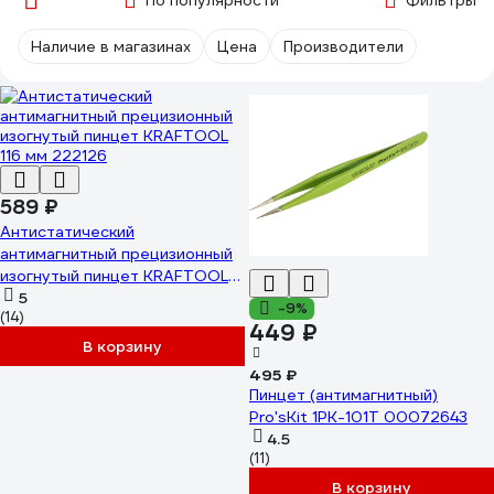
По популярности
Фильтры
Наличие в магазинах
Цена
Производители
589 ₽
Антистатический
антимагнитный прецизионный
изогнутый пинцет KRAFTOOL
116 мм 222126
5
-9%
(14)
449 ₽
В корзину
495 ₽
Пинцет (антимагнитный)
Pro'sKit 1PK-101T 00072643
4.5
(11)
В корзину