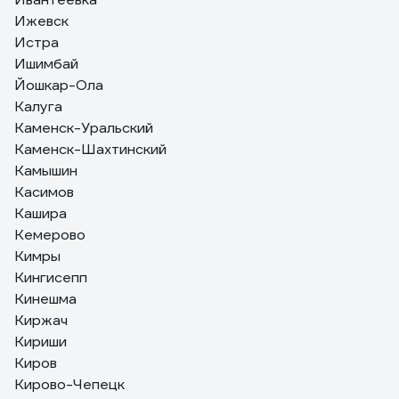
Ижевск
Истра
Ишимбай
Йошкар-Ола
Калуга
Каменск-Уральский
Каменск-Шахтинский
Камышин
Касимов
Кашира
Кемерово
Кимры
Кингисепп
Кинешма
Киржач
Кириши
Киров
Кирово-Чепецк