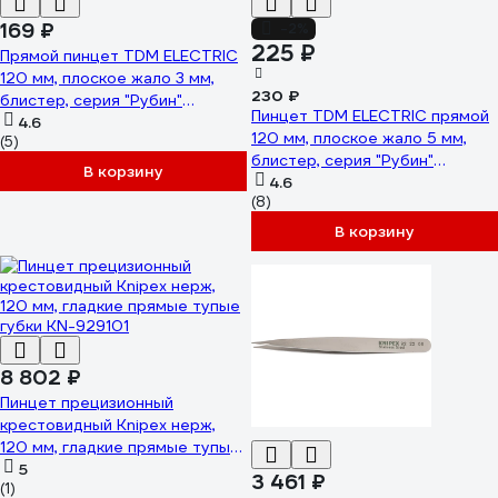
169 ₽
-2%
225 ₽
Прямой пинцет TDM ELECTRIC
120 мм, плоское жало 3 мм,
230 ₽
блистер, серия "Рубин"
Пинцет TDM ELECTRIC прямой
SQ1025-0808
4.6
120 мм, плоское жало 5 мм,
(5)
блистер, серия "Рубин"
В корзину
SQ1025-0809
4.6
(8)
В корзину
8 802 ₽
Пинцет прецизионный
крестовидный Knipex нерж,
120 мм, гладкие прямые тупые
губки KN-929101
5
3 461 ₽
(1)