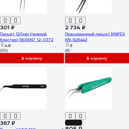
301 ₽
2 734 ₽
Пинцет 120мм (прямой,
Прецизионный пинцет KNIPEX
блистер) REXANT 12-0372
KN-926443
4.8
5
(30)
(6)
В корзину
В корзину
367 ₽
-6%