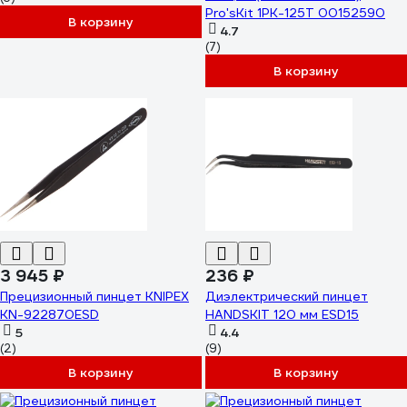
Pro'sKit 1PK-125T 00152590
В корзину
4.7
(7)
В корзину
3 945 ₽
236 ₽
Прецизионный пинцет KNIPEX
Диэлектрический пинцет
KN-922870ESD
HANDSKIT 120 мм ESD15
5
4.4
(2)
(9)
В корзину
В корзину