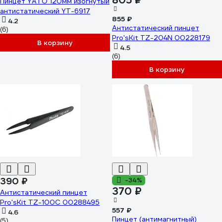
805 ₽
Пинцет YATO 120мм изогнутый
антистатический YT-6917
855 ₽
4.2
Антистатический пинцет
(6)
Pro'sKit TZ-204N 00228179
В корзину
4.5
(6)
В корзину
390 ₽
-34%
370 ₽
Антистатический пинцет
Pro'sKit TZ-100C 00288495
557 ₽
4.6
Пинцет (антимагнитный)
(5)