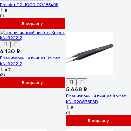
Pro'sKit TZ-100D 00288496
5
(1)
В корзину
4 130 ₽
Прецизионный пинцет Knipex
KN-922212
4.7
(3)
В корзину
5 448 ₽
Прецизионный пинцет Knipex
KN-920878ESD
5
(1)
В корзину