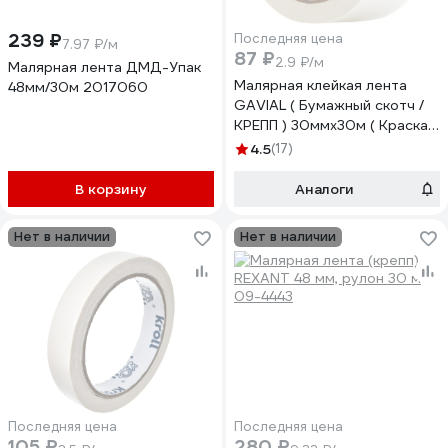
239 ₽
Последняя цена
7.97 ₽/м
87 ₽
2.9 ₽/м
Малярная лента ДМД-Упак
Малярная клейкая лента
48мм/30м 2017060
GAVIAL ( Бумажный скотч /
КРЕПП ) 30ммх30м ( Краска и
защита стен ) 1537
4.5
(17)
В корзину
Аналоги
Нет в наличии
Нет в наличии
Последняя цена
Последняя цена
105 ₽
280 ₽