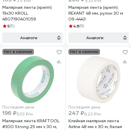
3.5 ₽/м
9.33 ₽/м
Малярная лента (крепп)
Малярная лента (крепп)
19x30 KROLL
REXANT 48 мм, рулон 30 м
4607190401059
09-4443
5
(5)
4.8
(6)
Аналоги
Аналоги
Нет в наличии
Нет в наличии
Последняя цена
Последняя цена
196 ₽
247 ₽
6.53 ₽/м
8.23 ₽/м
Малярная лента KRAFTOOL
Клейкая малярная лента
#300 Strong 25 мм х 30 м,
Airline 48 мм х 30 м, белая