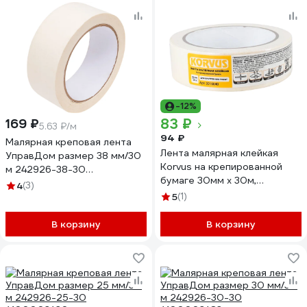
-12%
83 ₽
169 ₽
5.63 ₽/м
94 ₽
Малярная креповая лента
Лента малярная клейкая
УправДом размер 38 мм/30
Korvus на крепированной
м 242926-38-30
бумаге 30мм х 30м,
4100003401
4
(3)
ЛА-00003427
5
(1)
В корзину
В корзину