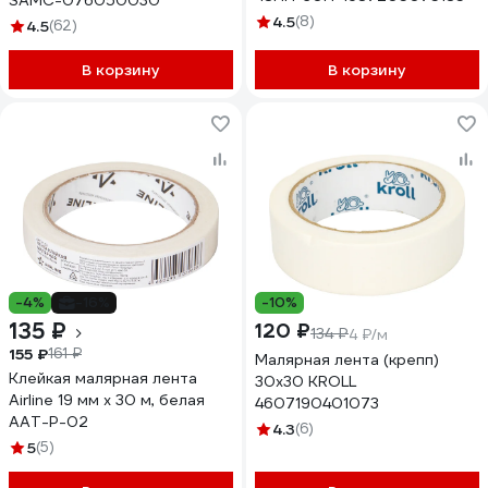
SAMC-076050030
4.5
(8)
4.5
(62)
В корзину
В корзину
-4%
-16%
-10%
135 ₽
120 ₽
134 ₽
4 ₽/м
155 ₽
161 ₽
Малярная лента (крепп)
Клейкая малярная лента
30x30 KROLL
Airline 19 мм х 30 м, белая
4607190401073
AAT-P-02
4.3
(6)
5
(5)