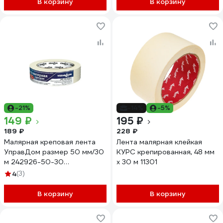
В корзину
В корзину
-21%
-14%
-5%
149 ₽
195 ₽
189 ₽
228 ₽
Малярная креповая лента
Лента малярная клейкая
УправДом размер 50 мм/30
КУРС крепированная, 48 мм
м 242926-50-30
х 30 м 11301
4100003267
4
(3)
В корзину
В корзину