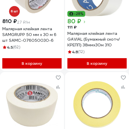
-28%
80 ₽
810 ₽
27 ₽/м
111 ₽
Малярная клейкая лента
Малярная клейкая лента
SAMGRUPP 50 мм х 30 м 6
GAVIAL (Бумажный скотч/
шт SAMC-076050030-6
КРЕПП) 38ммх30м 310
4.5
(62)
4.8
(12)
В корзину
В корзину