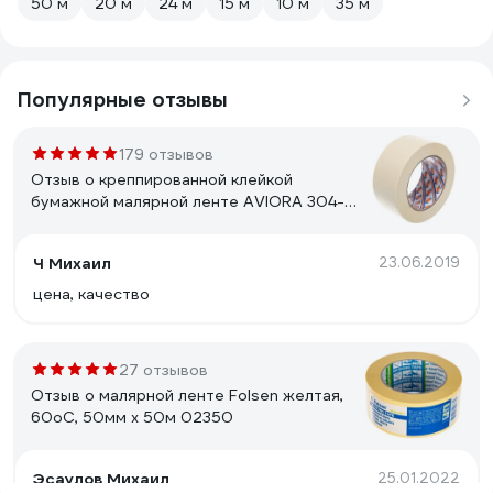
50 м
20 м
24 м
15 м
10 м
35 м
Популярные отзывы
179 отзывов
Отзыв о креппированной клейкой
бумажной малярной ленте AVIORA 304-
010
Ч Михаил
23.06.2019
цена, качество
27 отзывов
Отзыв о малярной ленте Folsen желтая,
60oC, 50мм x 50м 02350
Эсаулов Михаил
25.01.2022