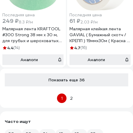
Последняя цена
Последняя цена
249 ₽
61 ₽
8.3 ₽/м
2.03 ₽/м
Малярная лента KRAFTOOL
Малярная клейкая лента
#300 Strong 38 мм х 30 м,
GAVIAL ( Бумажный скотч /
для грубых и шероховатых
КРЕПП ) 19ммх30м ( Краска и
поверхностей 12103-38
защита стен ) 292
4.4
(14)
4.7
(16)
Аналоги
Аналоги
Показать еще 36
1
2
Часто ищут