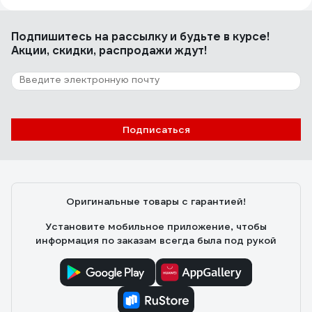
Качество. Прилипает к любой поверхности. Плотный.
Подпишитесь
на рассылку
и будьте в курсе!
Акции, скидки, распродажи ждут!
11 отзывов
Отзыв о маскирующей ленте Jeta PRO
Azur 90 градусов - 30 мин., голубая, 50
мм, 40 м 58490/50
КОТ
24.06.2025
Подписаться
стойкий . не деградирует. долго сидит на материале и
не гадит липким слоем.
Оригинальные товары с гарантией!
Установите мобильное приложение, чтобы
информация по заказам всегда была под рукой