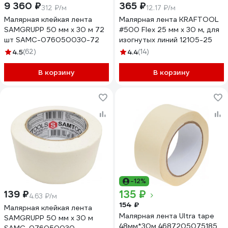
9 360 ₽
365 ₽
312 ₽/м
12.17 ₽/м
Малярная клейкая лента
Малярная лента KRAFTOOL
SAMGRUPP 50 мм х 30 м 72
#500 Flex 25 мм х 30 м, для
шт SAMC-076050030-72
изогнутых линий 12105-25
4.5
(62)
4.4
(14)
В корзину
В корзину
-12%
135 ₽
139 ₽
4.63 ₽/м
154 ₽
Малярная клейкая лента
Малярная лента Ultra tape
SAMGRUPP 50 мм х 30 м
48мм*30м 4687205075185