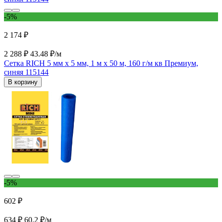
-5%
2 174 ₽
2 288 ₽
43.48 ₽/м
Сетка RICH 5 мм х 5 мм, 1 м х 50 м, 160 г/м кв Премиум,
синяя 115144
В корзину
-5%
602 ₽
634 ₽
60.2 ₽/м