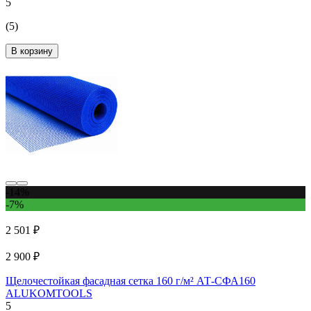
5
(5)
В корзину
-14%
-7%
2 501 ₽
2 900 ₽
Щелочестойкая фасадная сетка 160 г/м² АТ-СФА160
ALUKOMTOOLS
5