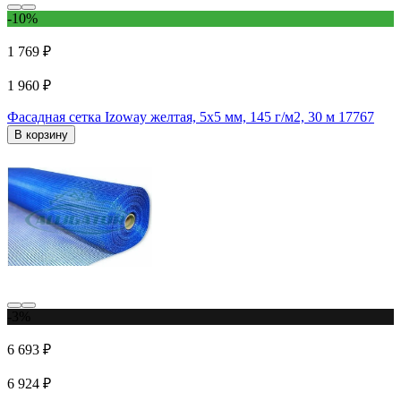
-10%
1 769 ₽
1 960 ₽
Фасадная сетка Izoway желтая, 5х5 мм, 145 г/м2, 30 м 17767
В корзину
-3%
6 693 ₽
6 924 ₽