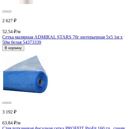
2 627 ₽
52.54 ₽/м
Сетка малярная ADMIRAL STARS 70г интерьерная 5x5 1м х
50м белая 54373339
В корзину
3 192 ₽
63.84 ₽/м
Стеклотканевая фасадная сетка PROFFIT ProFit 160 гр., синяя,