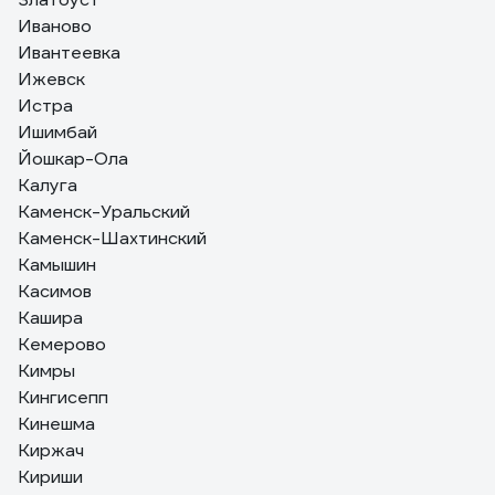
Иваново
Ивантеевка
Ижевск
Истра
Ишимбай
Йошкар-Ола
Калуга
Каменск-Уральский
Каменск-Шахтинский
Камышин
Касимов
Кашира
Кемерово
Кимры
Кингисепп
Кинешма
Киржач
Кириши