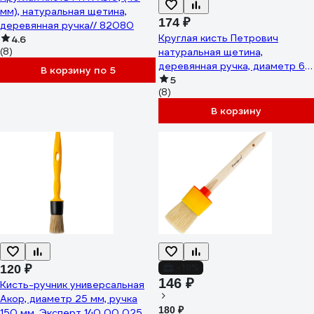
мм), натуральная щетина,
174 ₽
деревянная ручка// 82080
Круглая кисть Петрович
4.6
(8)
натуральная щетина,
деревянная ручка, диаметр 60
В корзину по 5
мм 4100000179
5
(8)
В корзину
-19%
120 ₽
146 ₽
Кисть-ручник универсальная
Акор, диаметр 25 мм, ручка
180 ₽
150 мм, Эксперт 140 00 025