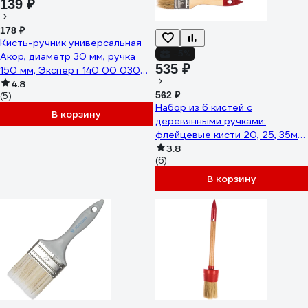
139 ₽
178 ₽
Кисть-ручник универсальная
-5%
Акор, диаметр 30 мм, ручка
535 ₽
150 мм, Эксперт 140 00 030
КР-30
4.8
562 ₽
(5)
Набор из 6 кистей с
В корзину
деревянными ручками:
флейцевые кисти 20, 25, 35мм,
круглые кисти 20, 25мм, кисть
3.8
(6)
художественная МASTER
COLOR 30-0510
В корзину