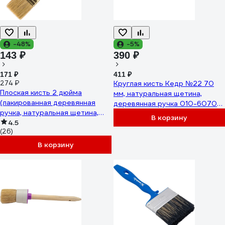
-48%
-5%
143 ₽
390 ₽
171 ₽
411 ₽
274 ₽
Круглая кисть Кедр №22 70
Плоская кисть 2 дюйма
мм, натуральная щетина,
(лакированная деревянная
деревянная ручка 010-6070
ручка, натуральная щетина,
23419
В корзину
для масляных красок) TOPEX
4.5
(26)
Профи 19b620
В корзину