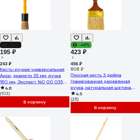
-20%
-48%
195 ₽
423 ₽
243 ₽
456 ₽
Кисть-ручник универсальная
808 ₽
Плоская кисть 3 дюйма
Акор, диаметр 35 мм, ручка
(лакированная деревянная
160 мм, Эксперт 140 00 035
ручка, натуральная щетина,
КР-35
4.8
(103)
для масляных красок) TOPEX
4.5
(26)
Профи 19b630
В корзину
В корзину