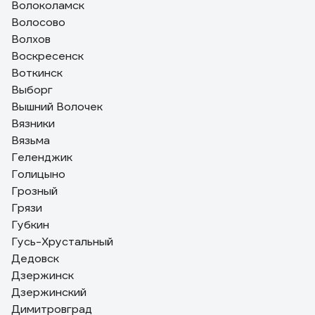
Волоколамск
Волосово
Волхов
Воскресенск
Воткинск
Выборг
Вышний Волочек
Вязники
Вязьма
Геленджик
Голицыно
Грозный
Грязи
Губкин
Гусь-Хрустальный
Дедовск
Дзержинск
Дзержинский
Димитровград