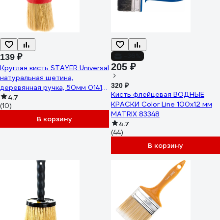
-36%
139 ₽
205 ₽
Круглая кисть STAYER Universal
натуральная щетина,
320 ₽
деревянная ручка, 50мм 0141-
Кисть флейцевая ВОДНЫЕ
50
4.7
КРАСКИ Color Line 100x12 мм
(10)
MATRIX 83348
В корзину
4.7
(44)
В корзину