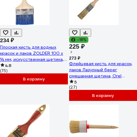
-18%
234 ₽
225 ₽
Плоская кисть для водных
красок и лаков ZOLDER 100 х
273 ₽
14 мм, искусственная щетина,
Флейцевая кисть для красок,
деревянная ручка 10016aqz
4.8
лаков Лазурный берег
(75)
смешанная щетина, Orel
В корзину
КФ-25*12-D5
5
(27)
В корзину