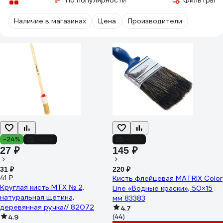
По популярности
Фильтры
Наличие в магазинах
Цена
Производители
-24%
-34%
-34%
27 ₽
145 ₽
31 ₽
220 ₽
41 ₽
Кисть флейцевая MATRIX Color
Круглая кисть MTX № 2,
Line «Водные краски», 50×15
натуральная щетина,
мм 83383
деревянная ручка// 82072
4.7
4.9
(44)