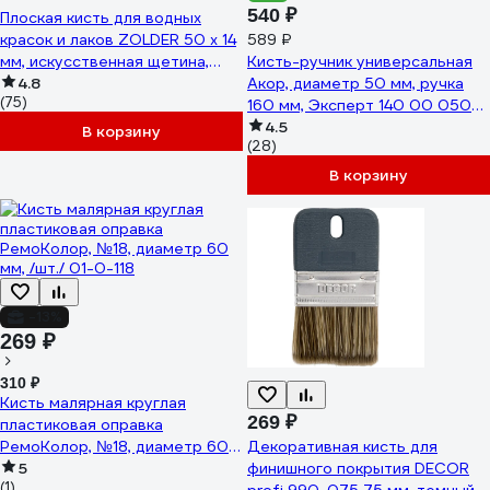
540 ₽
Плоская кисть для водных
красок и лаков ZOLDER 50 х 14
589 ₽
мм, искусственная щетина,
Кисть-ручник универсальная
деревянная ручка aq05014
4.8
Акор, диаметр 50 мм, ручка
(75)
160 мм, Эксперт 140 00 050
КР-50
4.5
В корзину
(28)
В корзину
-13%
269 ₽
310 ₽
Кисть малярная круглая
269 ₽
пластиковая оправка
РемоКолор, №18, диаметр 60
Декоративная кисть для
мм, /шт./ 01-0-118
5
финишного покрытия DECOR
(1)