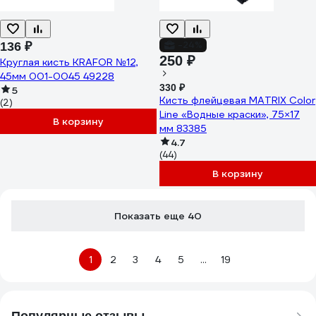
-24%
136 ₽
250 ₽
Круглая кисть KRAFOR №12,
45мм 001-0045 49228
330 ₽
5
Кисть флейцевая MATRIX Color
(2)
Line «Водные краски», 75×17
В корзину
мм 83385
4.7
(44)
В корзину
Показать еще 40
1
2
3
4
5
...
19