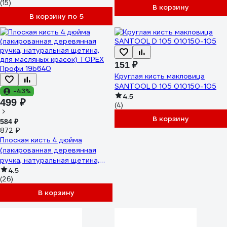
(15)
В корзину
В корзину по 5
151 ₽
Круглая кисть макловица
SANTOOL D 105 010150-105
-43%
4.5
499 ₽
(4)
В корзину
584 ₽
872 ₽
Плоская кисть 4 дюйма
(лакированная деревянная
ручка, натуральная щетина,
для масляных красок) TOPEX
4.5
(26)
Профи 19b640
В корзину