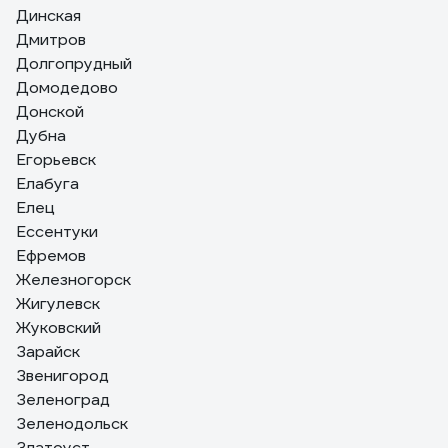
Динская
Дмитров
Долгопрудный
Домодедово
Донской
Дубна
Егорьевск
Елабуга
Елец
Ессентуки
Ефремов
Железногорск
Жигулевск
Жуковский
Зарайск
Звенигород
Зеленоград
Зеленодольск
Златоуст