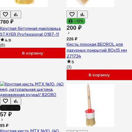
-12%
780 ₽
200 ₽
Круглая битумная макловица
STAYER Professional 0187-11
226 ₽
4.9
Кисть плоская BEOROL для
(8)
лазурных покрытий 80x15 мм
В корзину
271734
5
(3)
В корзину
-40%
57 ₽
95 ₽
Круглая кисть MTX №10, (40