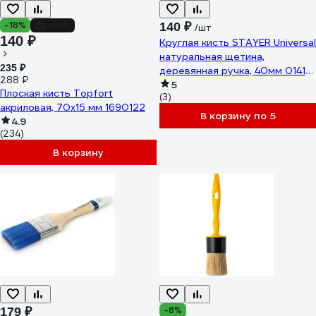
-18%
-51%
140 ₽
/шт
140 ₽
Круглая кисть STAYER Universal
натуральная щетина,
235 ₽
деревянная ручка, 40мм 0141-
288 ₽
40
5
Плоская кисть Topfort
(3)
акриловая, 70x15 мм 1690122
В корзину по 5
4.9
(234)
В корзину
-8%
179 ₽