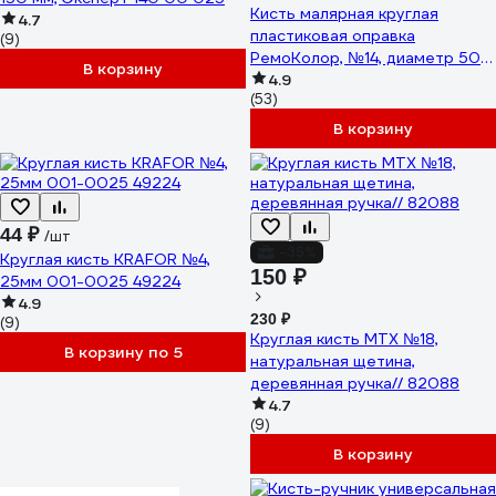
Кисть малярная круглая
4.7
пластиковая оправка
(9)
РемоКолор, №14, диаметр 50
В корзину
мм, /шт./ 01-0-114
4.9
(53)
В корзину
44 ₽
/шт
-35%
Круглая кисть KRAFOR №4,
150 ₽
25мм 001-0025 49224
4.9
230 ₽
(9)
Круглая кисть MTX №18,
В корзину по 5
натуральная щетина,
деревянная ручка// 82088
4.7
(9)
В корзину