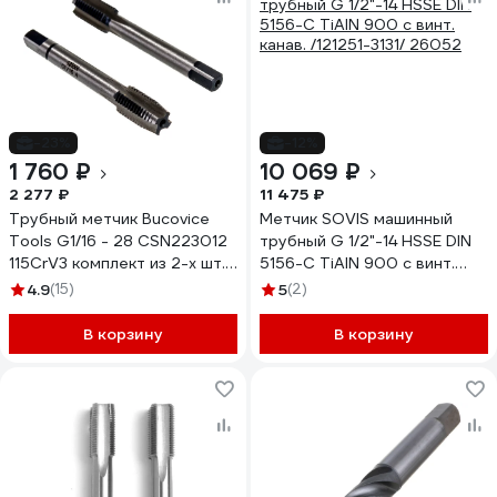
-23%
-12%
1 760 ₽
10 069 ₽
2 277 ₽
11 475 ₽
Трубный метчик Bucovice
Метчик SOVIS машинный
Tools G1/16 - 28 CSN223012
трубный G 1/2"-14 HSSE DIN
115CrV3 комплект из 2-х шт.
5156-C TiAlN 900 с винт.
112116
канав. /121251-3131/ 26052
4.9
(15)
5
(2)
В корзину
В корзину