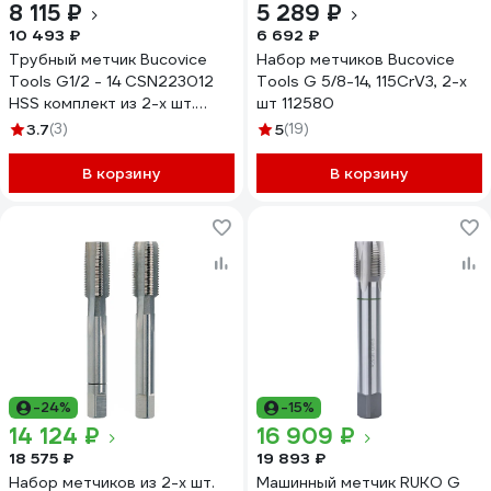
8 115 ₽
5 289 ₽
10 493 ₽
6 692 ₽
Трубный метчик Bucovice
Набор метчиков Bucovice
Tools G1/2 - 14 CSN223012
Tools G 5/8-14, 115CrV3, 2-х
HSS комплект из 2-х шт.
шт 112580
142120
3.7
(3)
5
(19)
В корзину
В корзину
-24%
-15%
14 124 ₽
16 909 ₽
18 575 ₽
19 893 ₽
Набор метчиков из 2-х шт.
Машинный метчик RUKO G