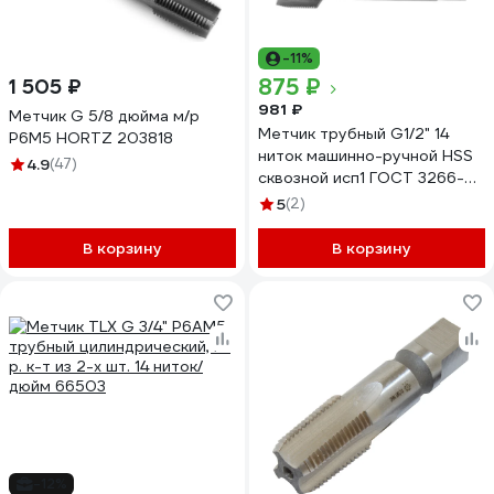
-11%
875 ₽
1 505 ₽
981 ₽
Метчик G 5/8 дюйма м/р
Метчик трубный G1/2" 14
Р6М5 HORTZ 203818
ниток машинно-ручной HSS
4.9
(47)
сквозной исп1 ГОСТ 3266-81
Beltools ri.119.285
5
(2)
В корзину
В корзину
-12%