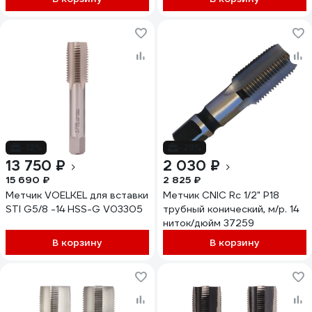
-12%
-28%
13 750 ₽
2 030 ₽
15 690 ₽
2 825 ₽
Метчик VOELKEL для вставки
Метчик CNIC Rc 1/2" Р18
STI G5/8 -14 HSS-G V03305
трубный конический, м/р. 14
ниток/дюйм 37259
В корзину
В корзину