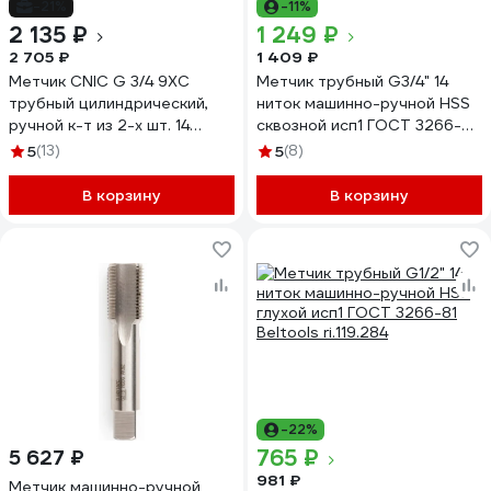
-21%
-11%
2 135 ₽
1 249 ₽
2 705 ₽
1 409 ₽
Метчик CNIC G 3/4 9ХС
Метчик трубный G3/4" 14
трубный цилиндрический,
ниток машинно-ручной HSS
ручной к-т из 2-х шт. 14
сквозной исп1 ГОСТ 3266-81
ниток/дюйм 53639
Beltools ri.119.292
5
(13)
5
(8)
В корзину
В корзину
-22%
765 ₽
5 627 ₽
981 ₽
Метчик машинно-ручной