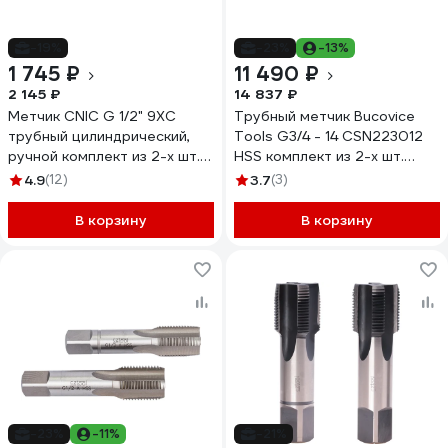
-19%
-23%
-13%
1 745 ₽
11 490 ₽
2 145 ₽
14 837 ₽
Метчик CNIC G 1/2" 9ХС
Трубный метчик Bucovice
трубный цилиндрический,
Tools G3/4 - 14 CSN223012
ручной комплект из 2-х шт.
HSS комплект из 2-х шт.
14 ниток/дюйм 53636
142340
4.9
(12)
3.7
(3)
В корзину
В корзину
-23%
-11%
-21%