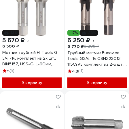
-13%
-17%
-24%
5 670 ₽
6 250 ₽
6 500 ₽
6 770 ₽
8 205 ₽
Метчик трубный H-Tools G
Трубный метчик Bucovice
3/4 -14, комплект из 2х шт.,
Tools G3/4 -14 CSN223012
DIN5157, HSS-G, L-90мм,
115CrV3 комплект из 2-х шт.
a=16 25322HT
112340
5
(5)
4.8
(11)
В корзину
В корзину