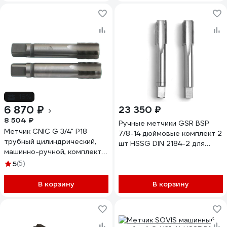
-19%
6 870 ₽
23 350 ₽
8 504 ₽
Ручные метчики GSR BSP
Метчик CNIC G 3/4" Р18
7/8-14 дюймовые комплект 2
трубный цилиндрический,
шт HSSG DIN 2184-2 для
машинно-ручной, комплект
глухих и сквозных отверстий
из 2-х шт. 14 ниток/дюйм
5
(5)
B00155140
53733
В корзину
В корзину