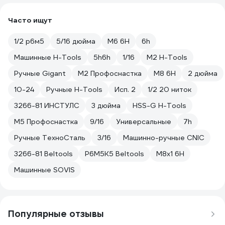
Часто ищут
1/2 р6м5
5/16 дюйма
М6 6H
6h
Машинные H-Tools
5h6h
1/16
М2 H-Tools
Ручные Gigant
М2 Профоснастка
М8 6H
2 дюйма
10-24
Ручные H-Tools
Исп. 2
1/2 20 ниток
3266-81 ИНСТУЛС
3 дюйма
HSS-G H-Tools
М5 Профоснастка
9/16
Универсальные
7h
Ручные ТехноСталь
3/16
Машинно-ручные CNIC
3266-81 Beltools
Р6М5К5 Beltools
M8x1 6H
Машинные SOVIS
Популярные отзывы