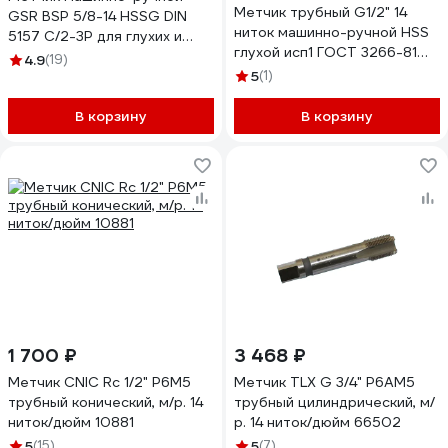
Метчик трубный G1/2" 14
GSR BSP 5/8-14 HSSG DIN
ниток машинно-ручной HSS
5157 C/2-3P для глухих и
глухой исп1 ГОСТ 3266-81
сквозных отверстий
4.9
(19)
Beltools ri.119.284
B00258130
5
(1)
В корзину
В корзину
1 700 ₽
3 468 ₽
Метчик CNIC Rc 1/2" Р6М5
Метчик TLX G 3/4" Р6АМ5
трубный конический, м/р. 14
трубный цилиндрический, м/
ниток/дюйм 10881
р. 14 ниток/дюйм 66502
5
(15)
5
(7)