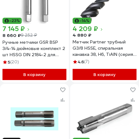
-23%
-14%
7 145 ₽
4 209 ₽
4 880 ₽
8 660 ₽
9 252 ₽
Метчик Partner трубный
Ручные метчики GSR BSP
G3/8 HSSE, спиральная
3/4-14 дюймовые комплект 2
канавка 38, H6, TiAlN (серия
шт HSSG DIN 2184-2 для
TG01) 325380
глухих и сквозных отверстий
4.6
(7)
5
(20)
B00155130
В корзину
В корзину