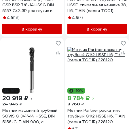
GSR BSP 7/8-14 HSSG DIN
HSSE, спиральная канавка 38,
5157 C/2-3P для глухих и
H6, TiAlN (серия TG01)
сквозных отверстий
325120
4.9
(19)
4.6
(7)
B00258150
В корзину
В корзину
-16%
-10%
20 919 ₽
8 784 ₽
24 946 ₽
9 760 ₽
Метчик машинный трубный
Метчик Partner раскатник
SOVIS G 3/4"-14, HSSE, DIN
трубный G1/2 HSSE H6, TiAlN
5156-C, TiAlN 900, с
(серия TG01R) 328120
винтовой канавкой, 121251-
5
(1)