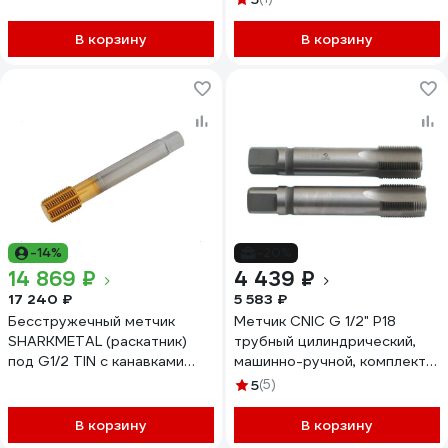
3135 26053
В корзину
В корзину
-14%
-20%
14 869 ₽
4 439 ₽
17 240 ₽
5 583 ₽
Бесстружечный метчик
Метчик CNIC G 1/2" Р18
SHARKMETAL (раскатник)
трубный цилиндрический,
под G1/2 TIN с канавками
машинно-ручной, комплект
4671021436756
из 2-х шт. 14 ниток/дюйм
5
(5)
53726
В корзину
В корзину