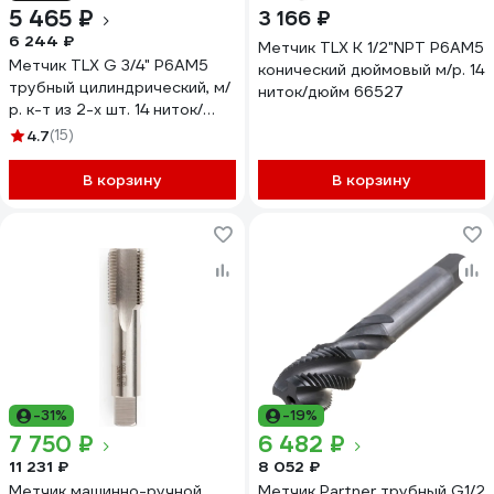
5 465 ₽
3 166 ₽
6 244 ₽
Метчик TLX К 1/2"NPT Р6АМ5
Метчик TLX G 3/4" Р6АМ5
конический дюймовый м/р. 14
трубный цилиндрический, м/
ниток/дюйм 66527
р. к-т из 2-х шт. 14 ниток/
дюйм 66503
4.7
(15)
В корзину
В корзину
-31%
-19%
7 750 ₽
6 482 ₽
11 231 ₽
8 052 ₽
Метчик машинно-ручной
Метчик Partner трубный G1/2