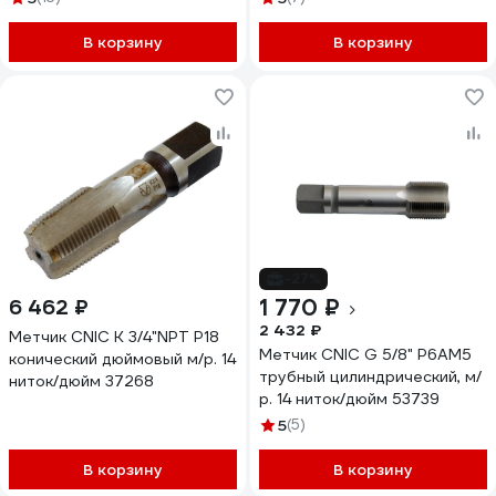
В корзину
В корзину
-27%
1 770 ₽
6 462 ₽
2 432 ₽
Метчик CNIC К 3/4"NPT Р18
Метчик CNIC G 5/8" Р6АМ5
конический дюймовый м/р. 14
трубный цилиндрический, м/
ниток/дюйм 37268
р. 14 ниток/дюйм 53739
5
(5)
В корзину
В корзину