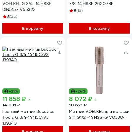
VOELKEL G 3/4 -14 HSSE
7/8-14 HSSE 262078E
DIN5157 V55322
5
(13)
5
(26)
В корзину
В корзину
-21%
-24%
11 858 ₽
8 072 ₽
14 931 ₽
10 621 ₽
Гаечный метчик Bucovice
Метчик VOELKEL для вставки
Tools G 3/4-14 115CrV3
STI G1/2 -14 HSS-G V03304
139340
В корзину
В корзину