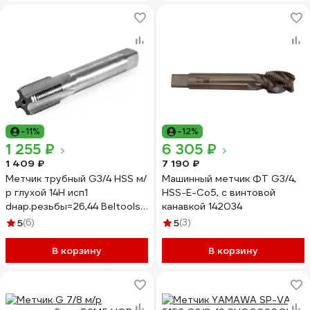
-11%
-12%
1 255 ₽
6 305 ₽
1 409 ₽
7 190 ₽
Метчик трубный G3/4 НSS м/
Машинный метчик ФТ G3/4,
р глухой 14Н исп1
HSS-E-Со5, с винтовой
dнар.резьбы=26,44 Beltools
канавкой 142034
ri.119.281
5
(6)
5
(3)
В корзину
В корзину