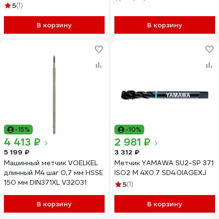
a=3.4 33730HT
5
(1)
В корзину
В корзину
-15%
-10%
4 413 ₽
2 981 ₽
5 199 ₽
3 312 ₽
Машинный метчик VOELKEL
Метчик YAMAWA SU2-SP 371
длинный М4 шаг 0,7 мм HSSE
ISO2 M 4X0.7 SD4.0IAGEXJ
150 мм DIN371XL V32031
5
(1)
В корзину
В корзину