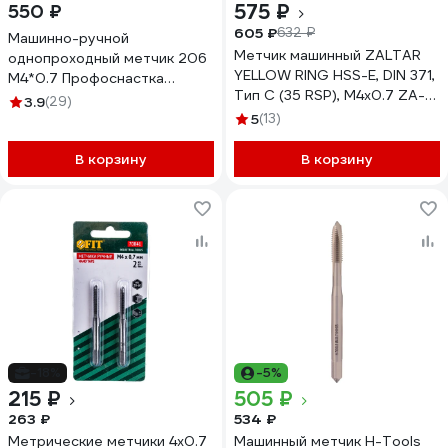
575 ₽
550 ₽
605 ₽
632 ₽
Машинно-ручной
Метчик машинный ZALTAR
однопроходный метчик 206
YELLOW RING HSS-E, DIN 371,
M4*0.7 Профоснастка
Тип C (35 RSP), M4x0.7 ZA-
Эксперт 50711007
3.9
(29)
43562
5
(13)
В корзину
В корзину
-18%
-5%
215 ₽
505 ₽
263 ₽
534 ₽
Метрические метчики 4х0.7
Машинный метчик H-Tools