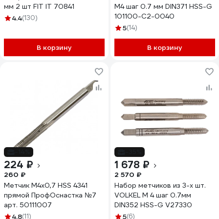
мм 2 шт FIT IT 70841
М4 шаг 0.7 мм DIN371 HSS-G
101100-C2-0040
4.4
(130)
5
(14)
В корзину
В корзину
-14%
-35%
224 ₽
1 678 ₽
260 ₽
2 570 ₽
Метчик M4x0,7 HSS 4341
Набор метчиков из 3-х шт.
прямой ПрофОснастка №7
VOLKEL М 4 шаг 0.7мм
арт. 50111007
DIN352 HSS-G V27330
4.8
(11)
5
(6)