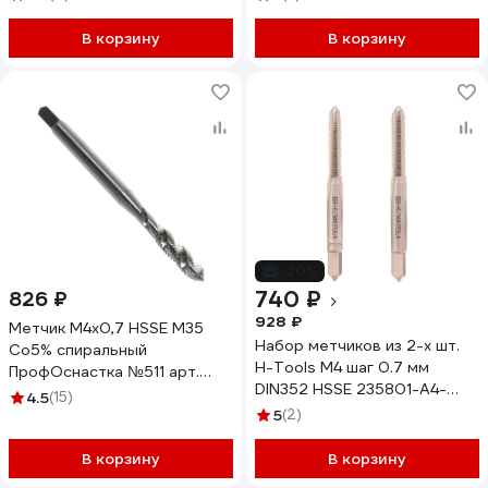
В корзину
В корзину
-20%
740 ₽
826 ₽
928 ₽
Метчик M4x0,7 HSSE M35
Набор метчиков из 2-х шт.
Co5% спиральный
H-Tools М4 шаг 0.7 мм
ПрофОснастка №511 арт.
DIN352 HSSE 235801-A4-
50231011
4.5
(15)
0040
5
(2)
В корзину
В корзину