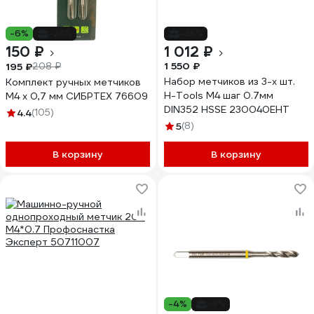
-6%
-28%
-35%
150 ₽
1 012 ₽
1 550 ₽
195 ₽
208 ₽
Набор метчиков из 3-х шт.
Комплект ручных метчиков
H-Tools М4 шаг 0.7мм
М4 х 0,7 мм СИБРТЕХ 76609
DIN352 HSSE 230040EHT
4.4
(105)
5
(8)
В корзину
В корзину
-4%
-9%