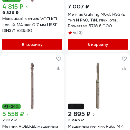
4 815 ₽
7 007 ₽
6 336 ₽
Метчик Guhring М6х1, HSS-E,
Машинный метчик VOELKEL
тип N R40, TiN, глух. отв.,
левый, М4 шаг 0.7 мм HSSE
Powertap 5718 6,000
DIN371 V33530
5
(23)
В корзину
В корзину
-24%
-11%
5 556 ₽
2 895 ₽
7 312 ₽
3 245 ₽
Метчик VOELKEL машинный
Машинный метчик Ruko М 4