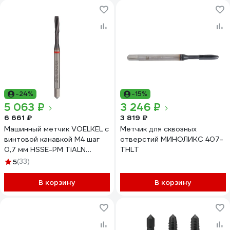
-24%
-15%
5 063 ₽
3 246 ₽
6 661 ₽
3 819 ₽
Машинный метчик VOELKEL с
Метчик для сквозных
винтовой канавкой М4 шаг
отверстий МИНОЛИКС 407-
0,7 мм HSSE-PM TiALN
THLT
DIN371 V36172
5
(33)
В корзину
В корзину