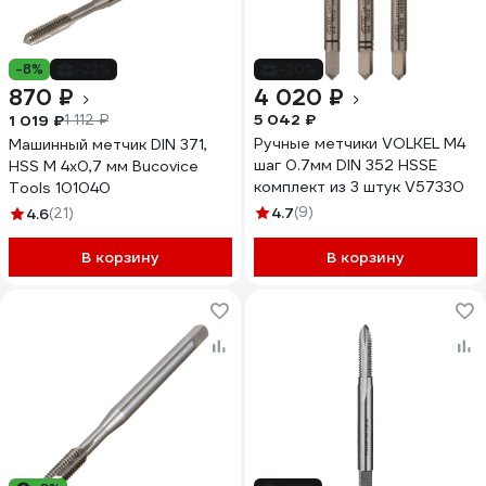
-8%
-22%
-20%
870 ₽
4 020 ₽
5 042 ₽
1 019 ₽
1 112 ₽
Ручные метчики VOLKEL M4
Машинный метчик DIN 371,
шаг 0.7мм DIN 352 HSSE
HSS M 4х0,7 мм Bucovice
комплект из 3 штук V57330
Tools 101040
4.7
(9)
4.6
(21)
В корзину
В корзину