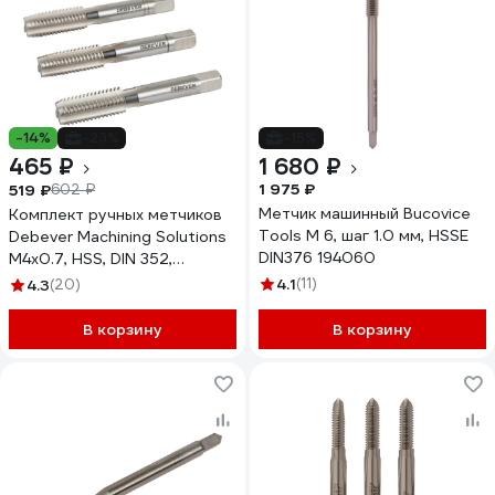
-14%
-23%
-15%
465 ₽
1 680 ₽
1 975 ₽
519 ₽
602 ₽
Метчик машинный Bucovice
Комплект ручных метчиков
Tools М 6, шаг 1.0 мм, HSSE
Debever Machining Solutions
DIN376 194060
M4х0.7, HSS, DIN 352,
ISO2/6H, 3 шт. DB-30040
4.1
(11)
4.3
(20)
В корзину
В корзину