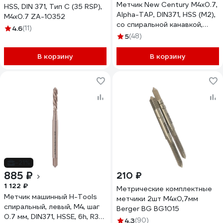
Метчик New Century M4x0.7,
HSS, DIN 371, Тип C (35 RSP),
Alpha-TAP, DIN371, HSS (M2),
M4x0.7 ZA-10352
со спиральной канавкой,
4.6
(11)
покрытие TiN T8804246
5
(48)
В корзину
В корзину
-21%
885 ₽
210 ₽
1 122 ₽
Метрические комплектные
Метчик машинный H-Tools
метчики 2шт М4х0,7мм
спиральный, левый, М4, шаг
Berger BG BG1015
0.7 мм, DIN371, HSSE, 6h, R35,
4.3
(90)