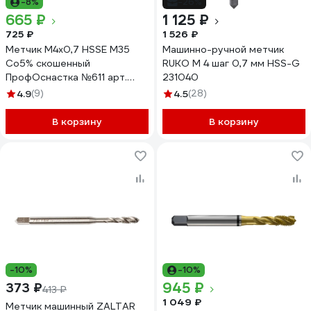
-8%
-26%
665 ₽
1 125 ₽
725 ₽
1 526 ₽
Метчик M4x0,7 HSSE M35
Машинно-ручной метчик
Co5% скошенный
RUKO M 4 шаг 0,7 мм HSS-G
ПрофОснастка №611 арт.
231040
50251011
4.9
(9)
4.5
(28)
В корзину
В корзину
-10%
-10%
945 ₽
373 ₽
413 ₽
1 049 ₽
Метчик машинный ZALTAR