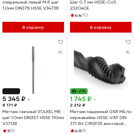
спиральный левый М 6 шаг
Шаг 0.7 мм HSSE-Co5
1.0мм DIN376 HSSE V34738
232040E
4.4
(10)
В корзину
В корзину
-13%
-21%
5 345 ₽
1 745 ₽
6 171 ₽
2 212 ₽
Метчик гаечный VOLKEL М6
Метчик машинный GSR М4 по
шаг 1.0мм DIN357 HSSE 110мм
нержавейке HSSE-VAP DIN
V37138
371 6H C/RSP35 винтовой
для глухих отверстий
5
(6)
4.9
(8)