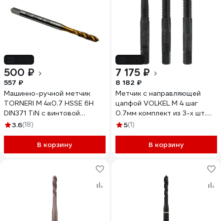
-10%
-12%
500 ₽
7 175 ₽
557 ₽
8 182 ₽
Машинно-ручной метчик
Метчик с направляющей
TORNERI М 4х0.7 HSSE 6H
цапфой VOLKEL М 4 шаг
DIN371 TiN с винтовой
0.7мм комплект из 3-х шт.
канавкой для глухих
DIN352 HSSE-VAP V57730
3.6
(18)
5
(1)
отверстий 036388
В корзину
В корзину