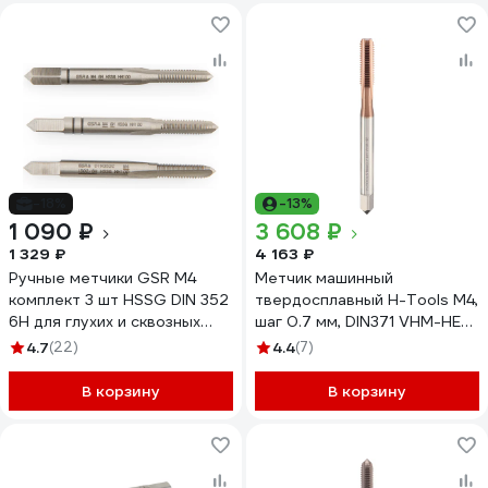
-18%
-13%
1 090 ₽
3 608 ₽
1 329 ₽
4 163 ₽
Ручные метчики GSR М4
Метчик машинный
комплект 3 шт HSSG DIN 352
твердосплавный H-Tools М4,
6H для глухих и сквозных
шаг 0.7 мм, DIN371 VHM-HE
отверстий B00105150
6h C/2-3P HRC45 125F01-C9-
4.7
(22)
4.4
(7)
0040
В корзину
В корзину