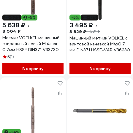
-30%
-5%
-5%
-13%
5 638 ₽
3 495 ₽
8 004 ₽
3 829 ₽
4 031 ₽
Метчик VOELKEL машинный
Машинный метчик VOLKEL с
спиральный левый М 4 шаг
винтовой канавкой М4х0.7
0.7мм HSSE DIN371 V33730
мм DIN371 HSSE-VAP V36230
5
(1)
В корзину
В корзину
-24%