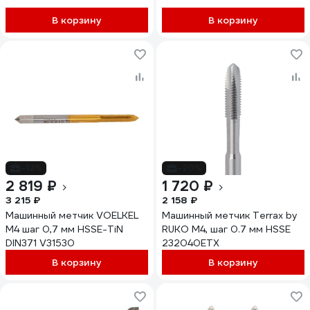
B01016150
В корзину
В корзину
-12%
-20%
2 819 ₽
1 720 ₽
3 215 ₽
2 158 ₽
Машинный метчик VOELKEL
Машинный метчик Terrax by
М4 шаг 0,7 мм HSSE-TiN
RUKO М4, шаг 0.7 мм HSSE
DIN371 V31530
232040ETX
В корзину
В корзину