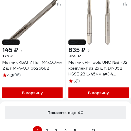
-17%
-13%
145 ₽
835 ₽
175 ₽
959 ₽
Метчик КВАЛИТЕТ М4x0,7мм
Метчик H-Tools UNC №8 -32
2 шт М-4-0,7 6626682
комплект из 2х шт. DIN352
HSSE 2B L-45мм a=3.4
4.3
(96)
145008EHT
5
(1)
В корзину
В корзину
Показать еще 40
1
2
3
4
5
...
13