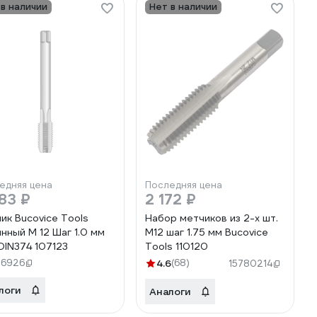
 в наличии
Нет в наличии
едняя цена
Последняя цена
83 ₽
2 172 ₽
ик Bucovice Tools
Набор метчиков из 2-х шт.
нный М 12 Шаг 1.0 мм
M12 шаг 1.75 мм Bucovice
DIN374 107123
Tools 110120
26926
4.6
(68)
15780214
логи
Аналоги