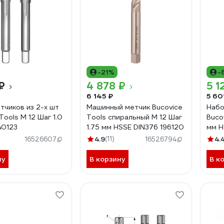
-21%
-
₽
4 878 ₽
5 1
6 145 ₽
5 60
тчиков из 2-х шт
Машинный метчик Bucovice
Набо
Tools М 12 Шаг 1.0
Tools спиральный М 12 Шаг
Buco
40123
1.75 мм HSSE DIN376 196120
мм H
4.9
(11)
4.
16526607
16526794
ну
В корзину
В к