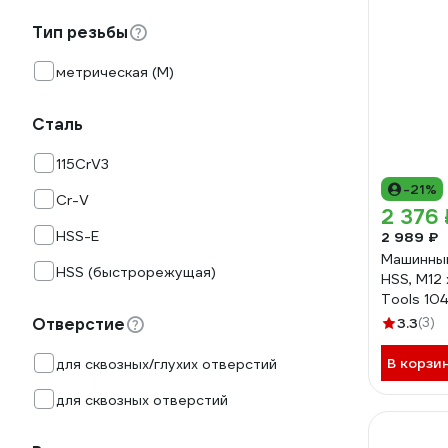
Тип резьбы
метрическая (М)
Сталь
115CrV3
-21%
Cr-V
2 376 
HSS-E
2 989 ₽
Машинный
HSS (быстрорежущая)
HSS, M12 
Tools 10
Отверстие
3.3
(3)
В корзи
для сквозных/глухих отверстий
для сквозных отверстий