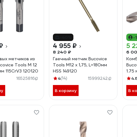
-40%
-
₽
4 955 ₽
5 2
8 240 ₽
6 00
вых метчиков из
Гаечный метчик Bucovice
Комб
covice Tools М 12
Tools М12 х 1,75, L=180мм
Buco
мм 115CrV3 120120
HSS 149120
1.75
4
(14)
4.
16525816
15999242
ну
В корзину
В к