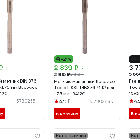
-21%
-
₽
2 839 ₽
3 7
5 66
2 915 ₽
3 613 ₽
 метчик DIN 376,
Гаеч
Метчик, машинный Bucovice
х1,75 мм Bucovice
Tool
Tools HSSE DIN376 M 12 шаг
4120
115Cr
1.75 мм 194120
4.
15780255
4.1
(11)
15780248
ну
В к
В корзину
Нет в наличии
Нет