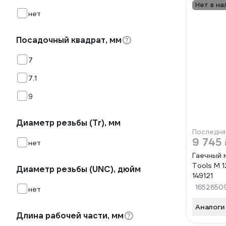
Нет в на
нет
Посадочный квадрат, мм
7
7.1
9
Диаметр резьбы (Tr), мм
Последня
9 745 
нет
Гаечный 
Tools М 1
Диаметр резьбы (UNC), дюйм
149121
1652650
нет
Аналоги
Длина рабочей части, мм