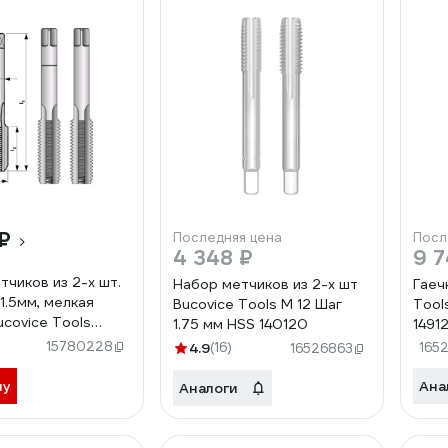
₽
Последняя цена
Посл
4 348 ₽
9 7
тчиков из 2-х шт.
Набор метчиков из 2-х шт
Гаеч
1.5мм, мелкая
Bucovice Tools М 12 Шаг
Tool
ucovice Tools
1.75 мм HSS 140120
1491
15780228
4.9
(16)
165
16526863
ну
Ана
Аналоги