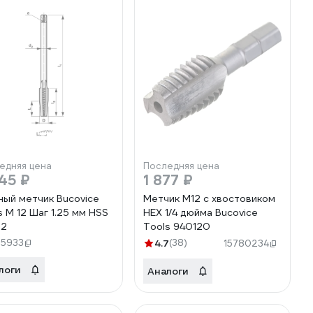
едняя цена
Последняя цена
45 ₽
1 877 ₽
ный метчик Bucovice
Метчик М12 с хвостовиком
s М 12 Шаг 1.25 мм HSS
HEX 1/4 дюйма Bucovice
22
Tools 940120
25933
4.7
(38)
15780234
логи
Аналоги