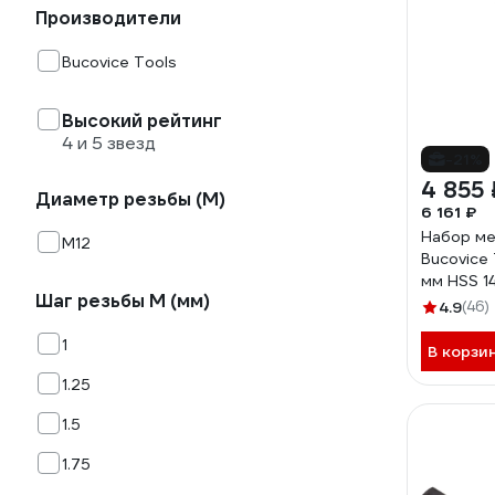
Производители
Bucovice Tools
Высокий рейтинг
4 и 5 звезд
-21%
4 855 
Диаметр резьбы (М)
6 161 ₽
Набор ме
М12
Bucovice 
мм HSS 1
Шаг резьбы М (мм)
4.9
(46)
1
В корзи
1.25
1.5
1.75