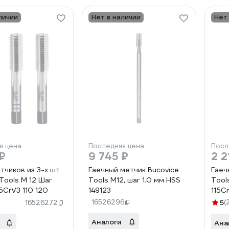
личии
Нет в наличии
Нет
я цена
Последняя цена
Посл
₽
9 745 ₽
2 2
тчиков из 3-х шт
Гаечный метчик Bucovice
Гаеч
Tools М 12 Шаг
Tools М12, шаг 1.0 мм HSS
Tool
15CrV3 110 120
149123
115C
16526296
5
(
16526272
Аналоги
Ана