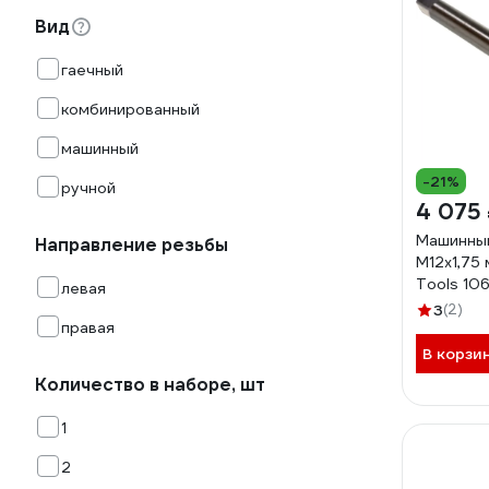
Вид
гаечный
комбинированный
машинный
-21%
ручной
4 075
Машинный
Направление резьбы
M12х1,75
Tools 10
левая
3
(2)
правая
В корзи
Количество в наборе, шт
1
2