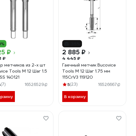
8%
-35%
25 ₽
2 885 ₽
1 ₽
4 445 ₽
р метчиков из 2-х шт
Гаечный метчик Bucovice
vice Tools М 12 Шаг 1.5
Tools М 12 Шаг 1.75 мм
SS 140121
115CrV3 119120
4
(7)
5
(23)
16526529
16526667
орзину
В корзину