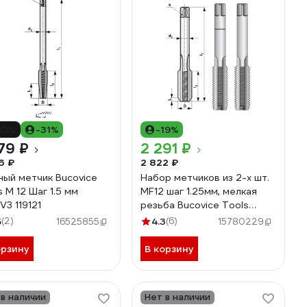
33%
-31%
-19%
79 ₽
2 291 ₽
6 ₽
2 822 ₽
ный метчик Bucovice
Набор метчиков из 2-х шт.
s М 12 Шаг 1.5 мм
MF12 шаг 1.25мм, мелкая
V3 119121
резьба Bucovice Tools
110122
5
(2)
4.3
(6)
16525855
15780229
орзину
В корзину
 в наличии
Нет в наличии