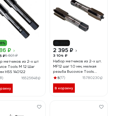
18%
-23%
86 ₽
2 395 ₽
3 104 ₽
5 ₽
5 601 ₽
Набор метчиков из 2-х шт.
р метчиков из 2-х шт
MF12 шаг 1.0 мм, мелкая
vice Tools М 12 Шаг
резьба Bucovice Tools
 мм HSS 140122
110123
5
(17)
18)
15780230
16525648
В корзину
орзину