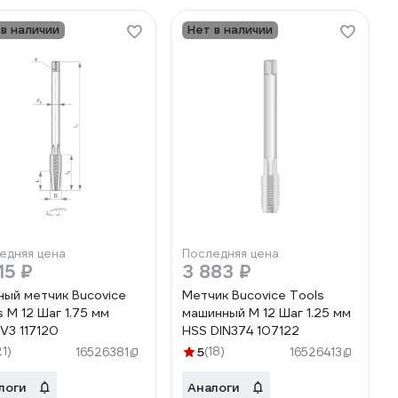
 в наличии
Нет в наличии
едняя цена
Последняя цена
15 ₽
3 883 ₽
ный метчик Bucovice
Метчик Bucovice Tools
s М 12 Шаг 1.75 мм
машинный М 12 Шаг 1.25 мм
rV3 117120
HSS DIN374 107122
21)
5
(18)
16526381
16526413
логи
Аналоги