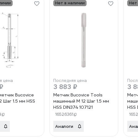
личии
Нет в наличии
Нет
я цена
Последняя цена
Посл
₽
3 883 ₽
3 8
метчик Bucovice
Метчик Bucovice Tools
Метч
2 Шаг 1.5 мм HSS
машинный М 12 Шаг 1.5 мм
маши
HSS DIN374 107121
HSS 
9
16526361
165
Аналоги
Ана