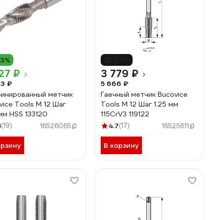
13%
-33%
27 ₽
3 779 ₽
3 ₽
5 666 ₽
инированный метчик
Гаечный метчик Bucovice
vice Tools М 12 Шаг
Tools М 12 Шаг 1.25 мм
 мм HSS 133120
115CrV3 119122
8
(19)
4.7
(17)
16526065
16525611
орзину
В корзину