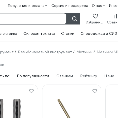
Получение и оплата
Сервис и поддержка
О нас
Инве
Избранное
лектрика
Силовая техника
Станки
Спецодежда и СИЗ
трумент
Резьбонарезной инструмент
Метчики
Метчики М1
/
/
/
ов
ь по:
По популярности
Отзывам
Рейтингу
Цене