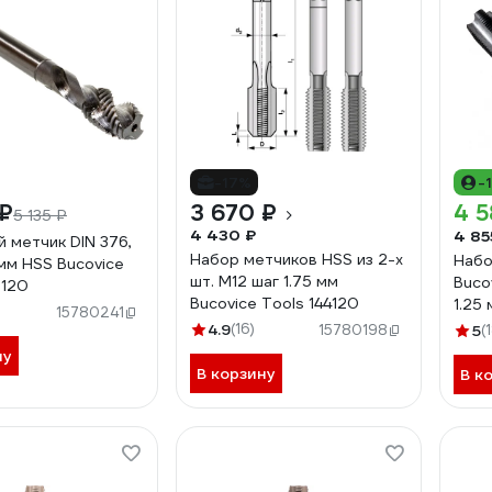
-17%
-
 ₽
3 670 ₽
4 5
5 135 ₽
4 430 ₽
4 85
 метчик DIN 376,
Набор метчиков HSS из 2-х
Набо
 мм HSS Bucovice
шт. M12 шаг 1.75 мм
Buco
6120
Bucovice Tools 144120
1.25
15780241
4.9
(16)
15780198
5
(
ну
В корзину
В к