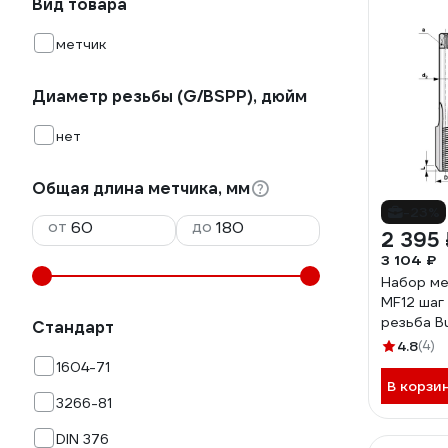
Вид товара
метчик
Диаметр резьбы (G/BSPP), дюйм
нет
Общая длина метчика, мм
-23%
от
до
2 395 
3 104 ₽
Набор ме
MF12 шаг 
резьба B
Стандарт
110121
4.8
(4)
1604-71
В корзи
3266-81
DIN 376