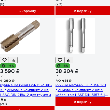
дюйм левый 59410
5
сквозных отверстий
5
(6)
(20)
B00155020
В корзину
В корзину
-16%
-6%
3 590 ₽
38 204 ₽
4 260 ₽
40 451 ₽
Ручные метчики GSR BSP 3/8-
Ручные метчики GSR BSP 1-11
19 дюймовые комплект 2 шт
дюймовые комплект 2 шт с
HSSG DIN 2184-2 для глухих и
кобальтом HSSE DIN 5157 6H
сквозных отверстий
5
для глухих и сквозных
В корзину
(20)
B00155080
отверстий B00159150