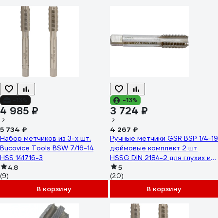
-13%
-13%
4 985 ₽
3 724 ₽
5 734 ₽
4 267 ₽
Набор метчиков из 3-х шт.
Ручные метчики GSR BSP 1/4-19
Bucovice Tools BSW 7/16-14
дюймовые комплект 2 шт
HSS 141716-3
HSSG DIN 2184-2 для глухих и
4.8
сквозных отверстий
5
(9)
(20)
B00155060
В корзину
В корзину