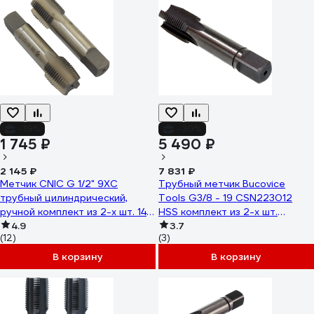
-19%
-30%
1 745 ₽
5 490 ₽
2 145 ₽
7 831 ₽
Метчик CNIC G 1/2" 9ХС
Трубный метчик Bucovice
трубный цилиндрический,
Tools G3/8 - 19 CSN223012
ручной комплект из 2-х шт. 14
HSS комплект из 2-х шт.
ниток/дюйм 53636
4.9
142380
3.7
(12)
(3)
В корзину
В корзину