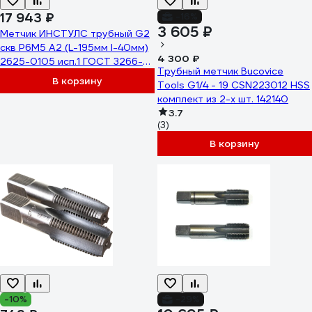
17 943 ₽
-16%
3 605 ₽
Метчик ИНСТУЛС трубный G2
скв Р6М5 A2 (L-195мм I-40мм)
4 300 ₽
2625-0105 исп.1 ГОСТ 3266-81
Трубный метчик Bucovice
00001417898
В корзину
Tools G1/4 - 19 CSN223012 HSS
комплект из 2-х шт. 142140
3.7
(3)
В корзину
-10%
-29%