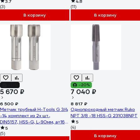
3.7
112180
4.8
(3)
(11)
В корзину
В корзину
-13%
-20%
5 670 ₽
7 040 ₽
6 500 ₽
8 817 ₽
Метчик трубный H-Tools G 3/4
Однопроходный метчик Ruko
-14, комплект из 2х шт.,
NPT 3/8 -18 HSS-G 231038NPT
DIN5157, HSS-G, L-90мм, a=16
5
(4)
25322HT
5
(5)
В корзину