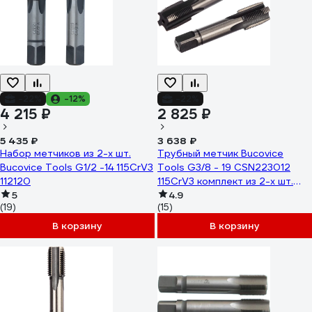
-22%
-12%
-22%
4 215 ₽
2 825 ₽
5 435 ₽
3 638 ₽
Набор метчиков из 2-х шт.
Трубный метчик Bucovice
Bucovice Tools G1/2 -14 115CrV3
Tools G3/8 - 19 CSN223012
112120
115CrV3 комплект из 2-х шт.
5
112380
4.9
(19)
(15)
В корзину
В корзину