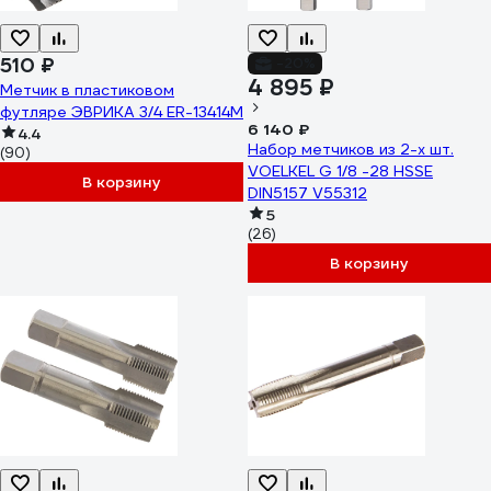
510 ₽
-20%
4 895 ₽
Метчик в пластиковом
футляре ЭВРИКА 3/4 ER-13414M
6 140 ₽
4.4
Набор метчиков из 2-х шт.
(90)
VOELKEL G 1/8 -28 HSSE
В корзину
DIN5157 V55312
5
(26)
В корзину