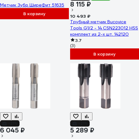
8 115 ₽
Метчик Зубр ШиреФит 51635
В корзину
10 493 ₽
Трубный метчик Bucovice
Tools G1/2 - 14 CSN223012 HSS
комплект из 2-х шт. 142120
3.7
(3)
В корзину
-21%
-21%
6 045 ₽
5 289 ₽