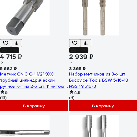
-17%
-13%
4 715 ₽
2 939 ₽
5 682 ₽
3 365 ₽
Метчик CNIC G 1 1/2" 9ХС
Набор метчиков из 3-х шт.
трубный цилиндрический,
Bucovice Tools BSW 5/16-18
ручной к-т из 2-х шт. 11 ниток/
HSS 141516-3
дюйм 12218
5
4.8
(13)
(9)
В корзину
В корзину