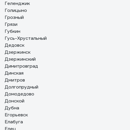
Геленджик
Голицыно
Грозный
Грязи
Губкин
Гусь-Хрустальный
Дедовск
Дзержинск
Дзержинский
Димитровград
Динская
Дмитров
Долгопрудный
Домодедово
Донской
Дубна
Егорьевск
Елабуга
Елец