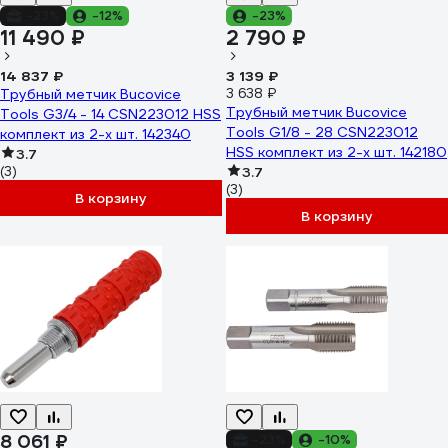
-23%
-12%
-23%
11 490 ₽
2 790 ₽
14 837 ₽
3 139 ₽
Трубный метчик Bucovice
3 638 ₽
Трубный метчик Bucovice
Tools G3/4 - 14 CSN223012 HSS
Tools G1/8 - 28 CSN223012
комплект из 2-х шт. 142340
HSS комплект из 2-х шт. 142180
3.7
(3)
3.7
(3)
В корзину
В корзину
8 061 ₽
-23%
-10%