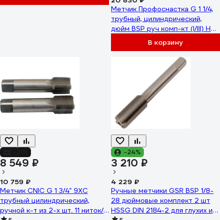
20 830 ₽
Метчик Профоснастка G 1 1/4,
трубный, цилиндрический,
дюйм BSP руч комп-кт (I/III) HSS
(Р6М5) TIN, ГОСТ 3266-81,
В корзину
прямой, для глухих/сквозных
отверстий, (кв a=25 мм) №
1945 ТМ 52541945
-21%
-24%
8 549 ₽
3 210 ₽
10 759 ₽
4 229 ₽
Метчик CNIC G 1 3/4" 9ХС
Ручные метчики GSR BSP 1/8-
трубный цилиндрический,
28 дюймовые комплект 2 шт
ручной к-т из 2-х шт. 11 ниток/
HSSG DIN 2184-2 для глухих и