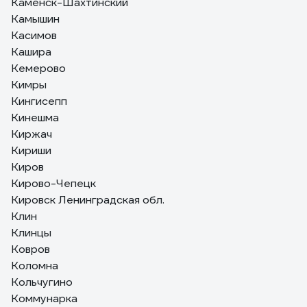
Каменск-Шахтинский
Камышин
Касимов
Кашира
Кемерово
Кимры
Кингисепп
Кинешма
Киржач
Кириши
Киров
Кирово-Чепецк
Кировск Ленинградская обл.
Клин
Клинцы
Ковров
Коломна
Кольчугино
Коммунарка