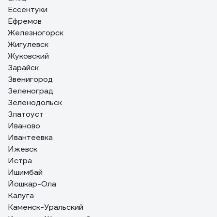
Ессентуки
Ефремов
Железногорск
Жигулевск
Жуковский
Зарайск
Звенигород
Зеленоград
Зеленодольск
Златоуст
Иваново
Ивантеевка
Ижевск
Истра
Ишимбай
Йошкар-Ола
Калуга
Каменск-Уральский