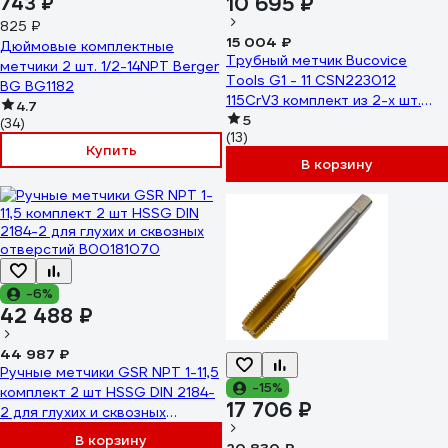
10 695 ₽
743 ₽
825 ₽
15 004 ₽
Дюймовые комплектные
Трубный метчик Bucovice
метчики 2 шт. 1/2-14NPT Berger
Tools G1 - 11 CSN223012
BG BG1182
115CrV3 комплект из 2-х шт.
4.7
112100
5
(34)
(13)
Купить
В корзину
-6%
42 488 ₽
44 987 ₽
Ручные метчики GSR NPT 1-11,5
-15%
комплект 2 шт HSSG DIN 2184-
17 706 ₽
2 для глухих и сквозных
отверстий B00181070
В корзину