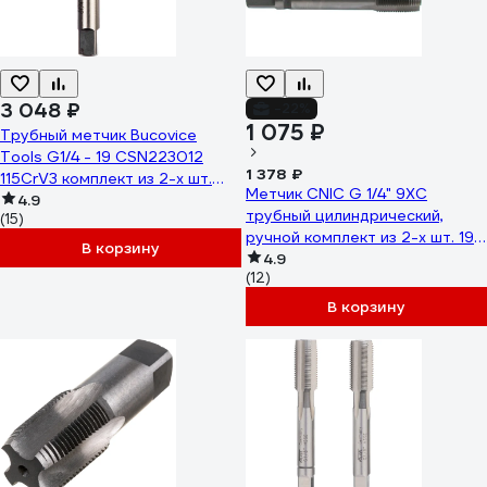
3 048 ₽
-22%
1 075 ₽
Трубный метчик Bucovice
Tools G1/4 - 19 CSN223012
1 378 ₽
115CrV3 комплект из 2-х шт.
Метчик CNIC G 1/4" 9ХС
112140
4.9
трубный цилиндрический,
(15)
ручной комплект из 2-х шт. 19
В корзину
ниток/дюйм 53637
4.9
(12)
В корзину