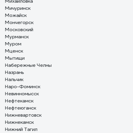
Михайловка
Мичуринск
Можайск
Мончегорск
Московский
Мурманск
Муром
Мценск
Мытищи
Набережные Челны
Назрань
Нальчик
Наро-Фоминск
Невинномысск
Нефтекамск
Нефтеюганск
Нижневартовск
Нижнекамск
Нижний Тагил