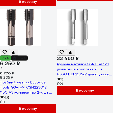
В корзину
22 460 ₽
-17%
-24%
6 250 ₽
Ручные метчики GSR BSP 1-11
дюймовые комплект 2 шт
6 770 ₽
HSSG DIN 2184-2 для глухих и
8 205 ₽
сквозных отверстий
5
Трубный метчик Bucovice
(10)
B00155150
Tools G3/4 -14 CSN223012
В корзину
115CrV3 комплект из 2-х шт.
112340
4.8
(11)
В корзину