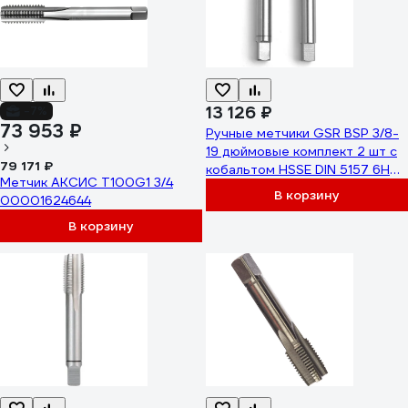
13 126 ₽
-7%
73 953 ₽
Ручные метчики GSR BSP 3/8-
19 дюймовые комплект 2 шт с
79 171 ₽
кобальтом HSSE DIN 5157 6H
Метчик АКСИС T100G1 3/4
для глухих и сквозных
В корзину
00001624644
отверстий B00159080
В корзину