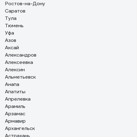
Соответственно из-за такой нагрузки у первого
Ростов-на-Дону
номера у них и закусывания и отламывание и кривая
Саратов
резьба в отверстии. У БТ первый номер проходит без
Тула
напрягов, как будто бы отверстие пересверлено.
Тюмень
Второй же номер идет по уже проделаным виткам
Уфа
первого дорезая резьбу с большим усилием, но
уверенно.
Азов
Аксай
Александров
Алексеевка
Алексин
Альметьевск
Анапа
Апатиты
Апрелевка
Арамиль
Арзамас
Армавир
Архангельск
Астрахань