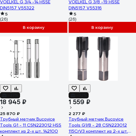
VOELKEL G 3/4 -14 HSSE
VOELKEL G 3/8 -19 HSSE
DIN5157 V55322
DIN5157 V55316
5
5
(26)
(26)
В корзину
В корзину
-27%
-32%
18 945 ₽
1 559 ₽
25 870 ₽
2 277 ₽
Трубный метчик Bucovice
Трубный метчик Bucovice
Tools G1 - 11 CSN223012 HSS
Tools G1/8 - 28 CSN223012
комплект из 2-х шт. 142100
115CrV3 комплект из 2-х шт.