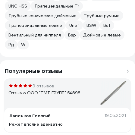
UNC HSS
Трапецеидальные Tr
Трубные конические дюймовые
Трубные ручные
Трапецеидальные левые
Unef
BSW
Bsf
Вентильный для ниппеля
Bsp
Дюймовые левые
Pg
W
Популярные отзывы
9 отзывов
Отзыв о ООО "ТМТ ГРУПП" 54698
Лапенков Георгий
19.05.2021
Режет вполне адекватно