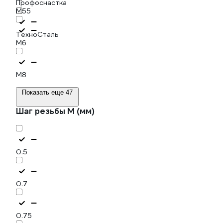
Профоснастка
М55
ТехноСталь
М6
М8
Показать еще 47
Шаг резьбы М (мм)
0.5
0.7
0.75