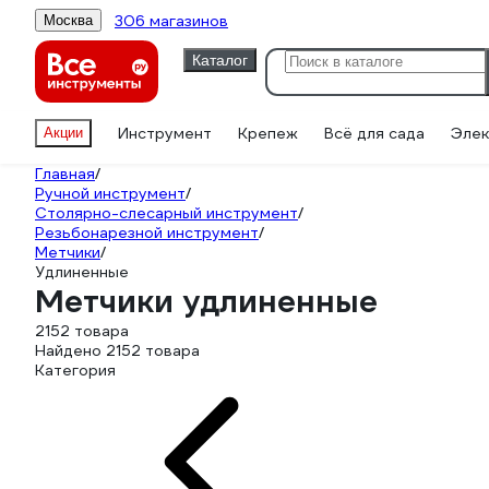
306 магазинов
Москва
Каталог
Инструмент
Крепеж
Всё для сада
Элек
Акции
Главная
/
Ручной инструмент
/
Столярно-слесарный инструмент
/
Резьбонарезной инструмент
/
Метчики
/
Удлиненные
Метчики удлиненные
2152 товара
Найдено 2152 товара
Категория