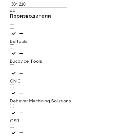
до
Производители
Beltools
Bucovice Tools
CNIC
Debever Machining Solutions
GSR