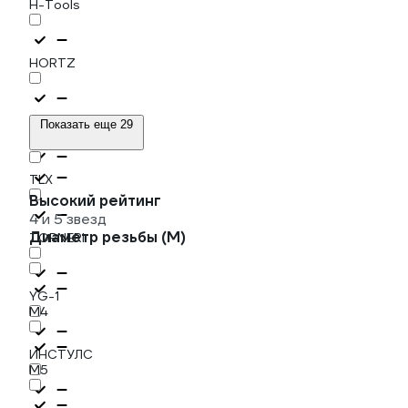
H-Tools
HORTZ
New Century
Показать еще 29
TLX
Высокий рейтинг
4 и 5 звезд
Диаметр резьбы (М)
TORNERI
YG-1
М4
ИНСТУЛС
М5