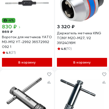
-4%
830 ₽
3 320 ₽
869 ₽
Держатель метчика KING
Вороток для метчиков YATO
TONY М20-М27, 1/2
M3-M12 YT-2992 36572992
39124016M
092 1
4.6
(10)
4.1
(21)
В корзину
В корзину