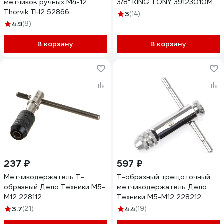
метчиков ручных M4-12
3/8" KING TONY 39123010M
Thorvik TH2 52866
3
(14)
4.9
(8)
В корзину
В корзину
237 ₽
597 ₽
Метчикодержатель Т-
Т-образный трещоточный
образный Дело Техники М5-
метчикодержатель Дело
M12 228112
Техники М5-M12 228212
3.7
(21)
4.4
(19)