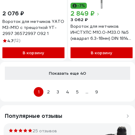
-7%
2 849 ₽
2 076 ₽
3 062 ₽
Вороток для метчиков YATO
Вороток для метчиков
M3-M10 с трещоткой YT-
ИНСТУЛС М10.0-М33.0 №5
2997 36572997 092 1
(квадрат 6.3-18мм) DIN 1814
4.7
(12)
00001343302
В корзину
В корзину
Показать еще 40
1
2
3
4
5
...
9
Популярные отзывы
25 отзывов