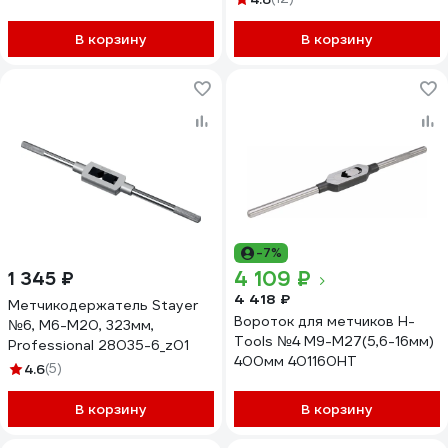
В корзину
В корзину
-7%
4 109 ₽
1 345 ₽
4 418 ₽
Метчикодержатель Stayer
Вороток для метчиков H-
№6, М6-М20, 323мм,
Tools №4 M9-M27(5,6-16мм)
Professional 28035-6_z01
400мм 401160HT
4.6
(5)
В корзину
В корзину