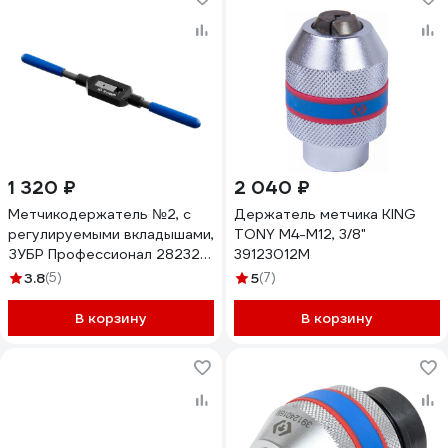
1 320 ₽
2 040 ₽
Метчикодержатель №2, с
Держатель метчика KING
регулируемыми вкладышами,
TONY М4-М12, 3/8"
ЗУБР Профессионал 28232-
39123012M
2
3.8
(5)
5
(7)
В корзину
В корзину