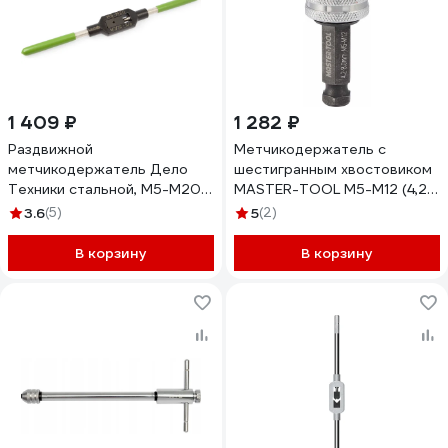
1 409 ₽
1 282 ₽
Раздвижной
Метчикодержатель с
метчикодержатель Дело
шестигранным хвостовиком
Техники стальной, М5-M20
MASTER-TOOL M5-M12 (4,2-
228060
8,0мм) 1040701010003
3.6
(5)
5
(2)
В корзину
В корзину