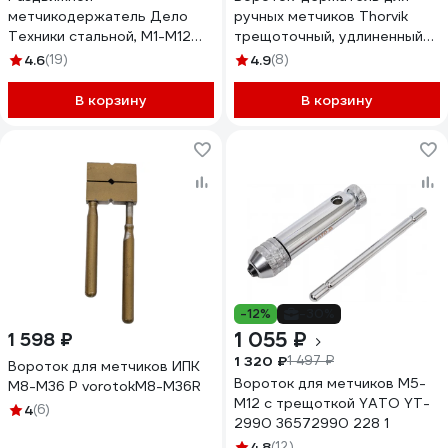
метчикодержатель Дело
ручных метчиков Thorvik
Техники стальной, М1-M12
трещоточный, удлиненный
228052
M5-12 RTH20 52881
4.6
(19)
4.9
(8)
В корзину
В корзину
-12%
-30%
1 055 ₽
1 598 ₽
1 320 ₽
1 497 ₽
Вороток для метчиков ИПК
Вороток для метчиков M5-
М8-М36 Р vorotokM8-M36R
M12 с трещоткой YATO YT-
4
(6)
2990 36572990 228 1
4.8
(12)