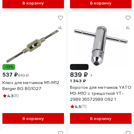
В корзину
В корзину
-13%
-38%
839 ₽
537 ₽
619 ₽
1 343 ₽
Ключ для метчиков М1-М12
Вороток для метчиков YATO
Berger BG BG1027
M3-M10 с трещоткой YT-
4.3
(8)
2989 36572989 092 1
4.5
(11)
В корзину
В корзину