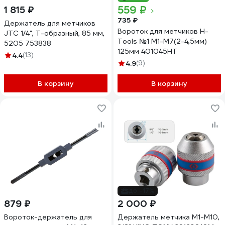
559 ₽
1 815 ₽
735 ₽
Держатель для метчиков
Вороток для метчиков H-
JTC 1/4", Т-образный, 85 мм,
Tools №1 M1-M7(2-4,5мм)
5205 753838
125мм 401045HT
4.4
(13)
4.9
(9)
В корзину
В корзину
до -17%
879 ₽
2 000 ₽
Вороток-держатель для
Держатель метчика М1-М10,