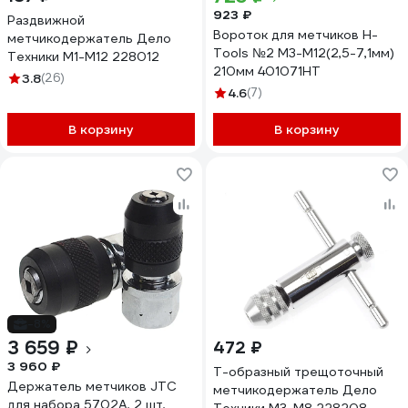
923 ₽
Раздвижной
Вороток для метчиков H-
метчикодержатель Дело
Tools №2 M3-M12(2,5-7,1мм)
Техники М1-M12 228012
210мм 401071HT
3.8
(26)
4.6
(7)
В корзину
В корзину
-8%
3 659 ₽
472 ₽
3 960 ₽
Т-образный трещоточный
Держатель метчиков JTC
метчикодержатель Дело
для набора 5702A, 2 шт,