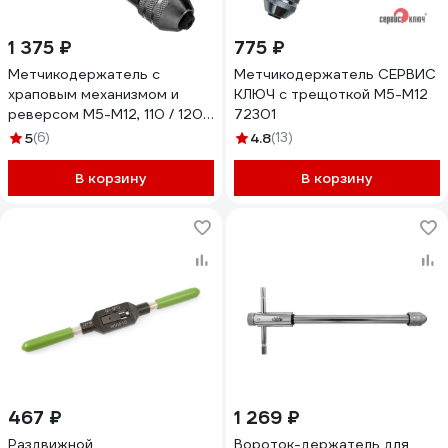
1 375 ₽
775 ₽
Метчикодержатель с
Метчикодержатель СЕРВИС
храповым механизмом и
КЛЮЧ с трещоткой М5-М12
реверсом М5-М12, 110 / 120
72301
мм, ЗУБР 28138-110_z01
5
(6)
4.8
(13)
В корзину
В корзину
467 ₽
1 269 ₽
Раздвижной
Вороток-держатель для