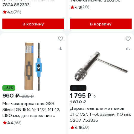
Техники М3-M8 228208
7824 862393
4.8
(20)
4.9
(25)
В корзину
В корзину
-31%
-4%
1 795 ₽
960 ₽
1 389 ₽
1 870 ₽
Метчикодержатель GSR
Держатель для метчиков
Silver DIN 1814 Nr 1 1/2, M1-12,
JTC 1/2", Т-образный, 110 мм,
L180 мм, для нарезания
5207 753836
резьбы по металлу
4.4
(40)
B08800040
4.8
(20)