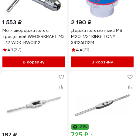
1 553 ₽
2 190 ₽
Метчикодержатель с
Держатель метчика М8-
трещоткой WIEDERKRAFT M3
М20, 1/2" KING TONY
- 12 WDK-RW0312
39124012M
4.7
(27)
4.4
(21)
В корзину
В корзину
-21%
725 ₽
187 ₽