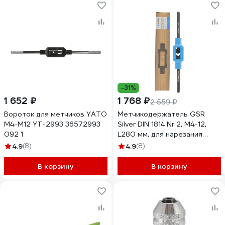
-31%
1 652 ₽
1 768 ₽
2 559 ₽
Вороток для метчиков YATO
Метчикодержатель GSR
M4-M12 YT-2993 36572993
Silver DIN 1814 Nr 2, M4-12,
092 1
L280 мм, для нарезания
резьбы по металлу
4.9
(8)
4.9
(8)
B08800050
В корзину
В корзину