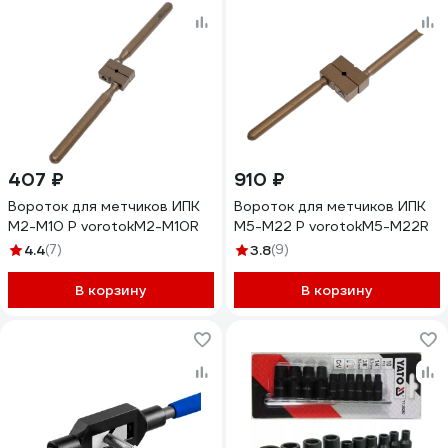
407 ₽
910 ₽
Вороток для метчиков ИПК
Вороток для метчиков ИПК
М2-М10 Р vorotokM2-M10R
М5-М22 Р vorotokM5-M22R
4.4
(7)
3.8
(9)
В корзину
В корзину