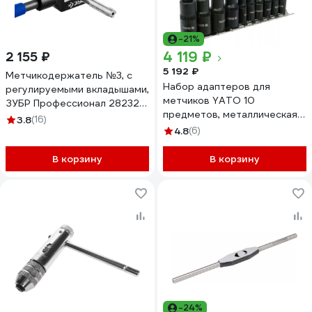
-21%
4 119 ₽
2 155 ₽
5 192 ₽
Метчикодержатель №3, с
Набор адаптеров для
регулируемыми вкладышами,
метчиков YATO 10
ЗУБР Профессионал 28232-
предметов, металлическая
3
3.8
(16)
планка YT-29280
4.8
(6)
В корзину
В корзину
-24%