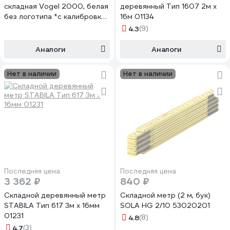
складная Vogel 2000, белая
деревянный Тип 1607 2м х
без логотипа *с калибровкой
16м 01134
1312010200 К
4.3
(9)
Аналоги
Аналоги
Нет в наличии
Нет в наличии
Последняя цена
Последняя цена
3 362 ₽
840 ₽
Складной деревянный метр
Складной метр (2 м, бук)
STABILA Тип 617 3м х 16мм
SOLA HG 2/10 53020201
01231
4.8
(8)
4.7
(3)