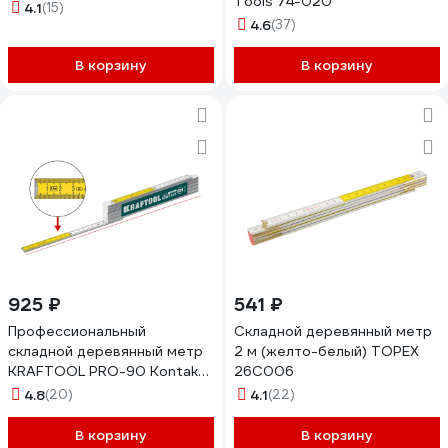
Tools 74-020
4.1
(15)
4.6
(37)
В корзину
В корзину
925 ₽
541 ₽
Профессиональный
Складной деревянный метр
складной деревянный метр
2 м (желто-белый) TOPEX
KRAFTOOL PRO-90 Kontakt
26C006
2.4 м 34729
4.8
(20)
4.1
(22)
В корзину
В корзину