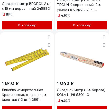
Складной метр BEOROL 2 м
TECHNIK деревянный, 2м,
х 16 мм деревянный 245880
усиленные крепления
5
(8)
HT4M262
4.9
(9)
В корзину
В корзину
1 840 ₽
1 042 ₽
Линейка измерительная
Складной метр (1 м, береза)
Крал дерево, складная 1м
SOLA H 1/6 53011101
(желтая) (10 шт.) 2861
4.3
(7)