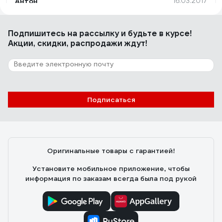
Антон
16.03.2017
Использую такие метры уже полтора года вместо
рулеток.
Подпишитесь
на рассылку
и будьте в курсе!
Акции, скидки, распродажи ждут!
57 отзывов
Отзыв о KRAFTOOL PRO-90
Подписаться
Виталик С.
07.05.2023
Есть угломер на второй палочки
Оригинальные товары с гарантией!
Установите мобильное приложение, чтобы
информация по заказам всегда была под рукой