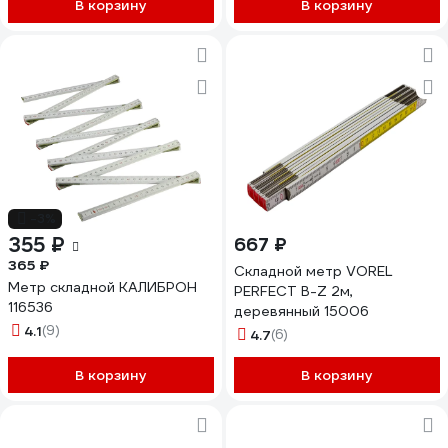
В корзину
В корзину
-3%
355 ₽
667 ₽
365 ₽
Складной метр VOREL
Метр складной КАЛИБРОН
PERFECT B-Z 2м,
116536
деревянный 15006
4.1
(9)
4.7
(6)
В корзину
В корзину