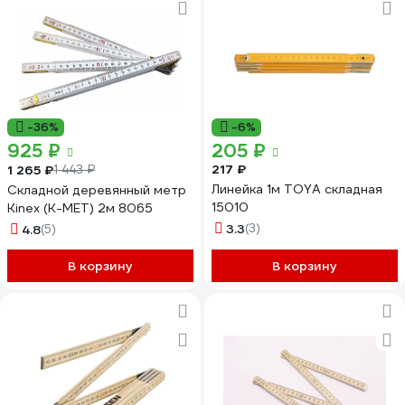
-36%
-6%
925 ₽
205 ₽
217 ₽
1 265 ₽
1 443 ₽
Линейка 1м TOYA складная
Складной деревянный метр
15010
Kinex (K-MET) 2м 8065
3.3
(3)
4.8
(5)
В корзину
В корзину