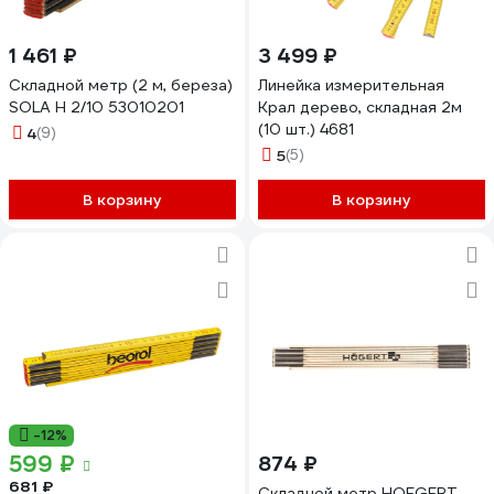
1 461 ₽
3 499 ₽
Складной метр (2 м, береза)
Линейка измерительная
SOLA H 2/10 53010201
Крал дерево, складная 2м
(10 шт.) 4681
4
(9)
5
(5)
В корзину
В корзину
-12%
599 ₽
874 ₽
681 ₽
Складной метр HOEGERT