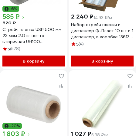
-6%
585 ₽
2 240 ₽
14.93 ₽/м
620 ₽
Набор стрейч пленки и
Стрейч пленка USP 500 мм
диспенсер Ф-Пласт 10 шт и 1
23 мкм 2.0 кг нетто
диспенсер, в коробке 136131
вторичная UH100
11
5
(4)
в50232000
5
(578)
В корзину
В корзину
-20%
1 803 ₽
1 027 ₽
5.38 ₽/м