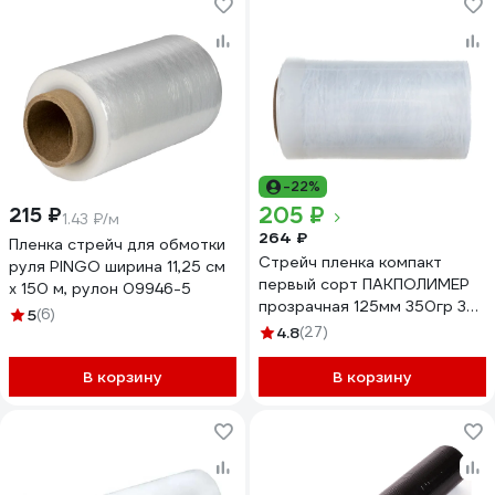
-22%
205 ₽
215 ₽
1.43 ₽/м
264 ₽
Пленка стрейч для обмотки
Стрейч пленка компакт
руля PINGO ширина 11,25 см
первый сорт ПАКПОЛИМЕР
х 150 м, рулон 09946-5
прозрачная 125мм 350гр 38
5
(6)
20мкм
4.8
(27)
В корзину
В корзину