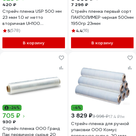
420 ₽
7 296 ₽
Стрейч пленка USP 500 мм
Стрейч пленка первый сорт
23 мкм 1.0 кг нетто
ПАКПОЛИМЕР черная 500мм
вторичная UH100
1950гр 23мкм
в50231000
5
(578)
4.4
(16)
В корзину
В корзину
-24%
-4%
705 ₽
3 829 ₽
3 996 ₽
17.4 ₽/м
930 ₽
Стрейч-пленка для ручной
Стрейч пленка ООО Гранд
упаковки ООО Комус
Пак первичное сырье 20
первичное сырье, 20 мкм,