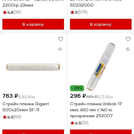
2200гр 23мкм
50232000
4.6
(38)
5
(578)
В корзину
В корзину
-39%
763 ₽
296 ₽
484 ₽
6.94 ₽/м
2.11 ₽/м
Стрейч пленка Gigant
Стрейч пленка Unibob 17
500х20мкм SF-11
мкм, 450 мм x 140 м,
прозрачная 253007
4.5
(99)
4.5
(33)