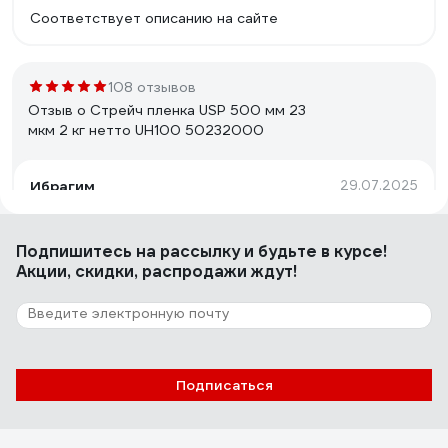
Соответствует описанию на сайте
108 отзывов
Отзыв о Стрейч пленка USP 500 мм 23
мкм 2 кг нетто UH100 50232000
Ибрагим
29.07.2025
Брали оптом для нужд склада. Толщина
соответствует заявленной, прочная и клейкая. Ролик к
Подпишитесь
на рассылку
и будьте в курсе!
ролику, качество выдержанное. Будем брать еще
Акции, скидки, распродажи ждут!
85 отзывов
Отзыв о Стрейч пленка USP
ЮниСервисПак, 500 мм 23 мкм 1.0 кг
Подписаться
нетто UH100 50231000
Илья
28.08.2025