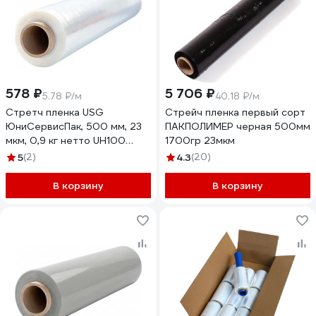
578 ₽
5 706 ₽
5.78 ₽/м
40.18 ₽/м
Стретч пленка USG
Стрейч пленка первый сорт
ЮниСервисПак, 500 мм, 23
ПАКПОЛИМЕР черная 500мм
мкм, 0,9 кг нетто UH100
1700гр 23мкм
5023900
5
(2)
4.3
(20)
В корзину
В корзину