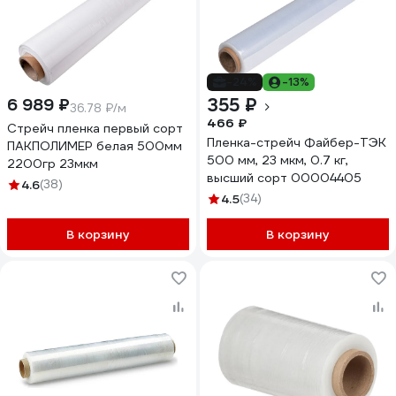
-24%
-13%
355 ₽
6 989 ₽
36.78 ₽/м
466 ₽
Стрейч пленка первый сорт
Пленка-стрейч Файбер-ТЭК
ПАКПОЛИМЕР белая 500мм
500 мм, 23 мкм, 0.7 кг,
2200гр 23мкм
высший сорт 00004405
4.6
(38)
4.5
(34)
В корзину
В корзину