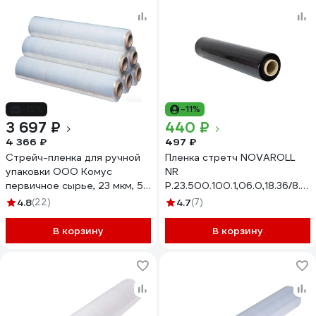
-15%
-11%
3 697 ₽
440 ₽
4 366 ₽
497 ₽
Стрейч-пленка для ручной
Пленка стретч NOVAROLL
упаковки ООО Комус
NR
первичное сырье, 23 мкм, 50
Р.23.500.100.1,06.0,18.36/8.Че
см, 190 м, 2 кг нетто, в
0367-001X
4.8
(22)
4.7
(7)
упаковке 6 шт. 573365
В корзину
В корзину