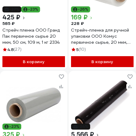
-27%
-23%
-26%
425 ₽
169 ₽
585 ₽
228 ₽
Стрейч пленка ООО Гранд
Стрейч-пленка для ручной
Пак первичное сырье 20
упаковки ООО Комус
мкм, 50 см, 109 м, 1 кг 2334
первичное сырье, 20 мкм,
12,5 см, 125 м, 0,29 кг нетто,
4.8
(27)
5
(10)
миниролл 141316
В корзину
В корзину
-23%
-24%
325 ₽
5 566 ₽