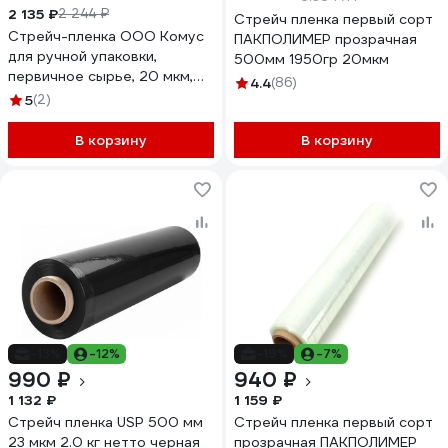
2 135 ₽
2 244 ₽
Стрейч пленка первый сорт
Стрейч-пленка ООО Комус
ПАКПОЛИМЕР прозрачная
для ручной упаковки,
500мм 1950гр 20мкм
первичное сырье, 20 мкм,
4.4
(86)
12.5 см, 125 м, 0.29 кг нетто,
5
(2)
12 шт. в упаковке 1800425
В корзину
В корзину
-13%
-12%
-19%
-7%
990 ₽
940 ₽
1 132 ₽
1 159 ₽
Стрейч пленка USP 500 мм
Стрейч пленка первый сорт
23 мкм 2.0 кг нетто черная
прозрачная ПАКПОЛИМЕР