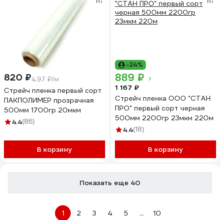
-24%
889 ₽
820 ₽
4.97 ₽/м
1 167 ₽
Стрейч пленка первый сорт
Стрейч пленка ООО "СТАН
ПАКПОЛИМЕР прозрачная
ПРО" первый сорт черная
500мм 1700гр 20мкм
500мм 2200гр 23мкм 220м
4.4
(86)
4.4
(18)
В корзину
В корзину
Показать еще 40
1
2
3
4
5
...
10