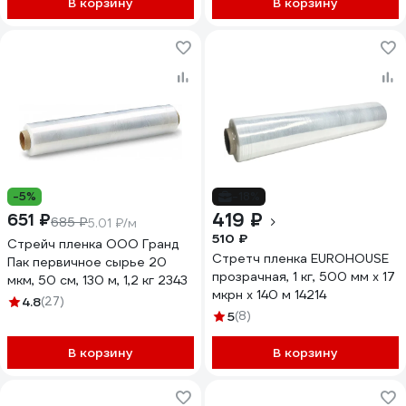
В корзину
В корзину
-5%
-18%
419 ₽
651 ₽
685 ₽
5.01 ₽/м
510 ₽
Стрейч пленка ООО Гранд
Стретч пленка EUROHOUSE
Пак первичное сырье 20
прозрачная, 1 кг, 500 мм х 17
мкм, 50 см, 130 м, 1,2 кг 2343
мкрн х 140 м 14214
4.8
(27)
5
(8)
В корзину
В корзину