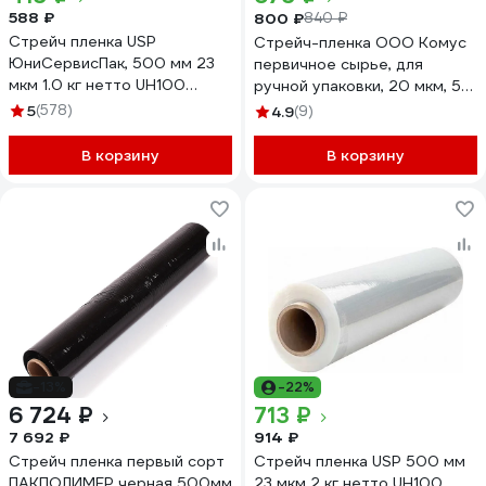
588 ₽
800 ₽
840 ₽
Стрейч пленка USP
Стрейч-пленка ООО Комус
ЮниСервисПак, 500 мм 23
первичное сырье, для
мкм 1.0 кг нетто UH100
ручной упаковки, 20 мкм, 50
50231000
см, 217 м, 2 кг 535311
5
(578)
4.9
(9)
В корзину
В корзину
-13%
-22%
6 724 ₽
713 ₽
7 692 ₽
914 ₽
Стрейч пленка первый сорт
Стрейч пленка USP 500 мм
ПАКПОЛИМЕР черная 500мм
23 мкм 2 кг нетто UH100