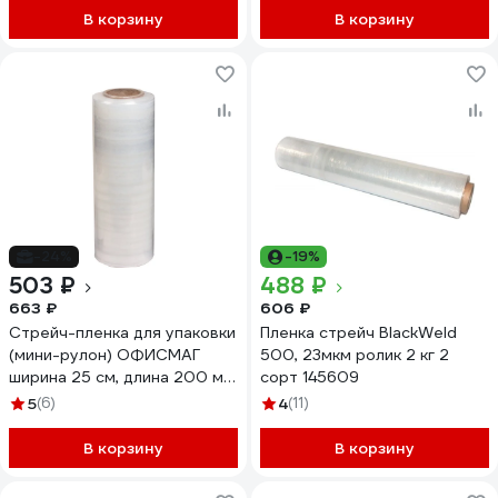
В корзину
В корзину
-24%
-19%
503 ₽
488 ₽
663 ₽
606 ₽
Стрейч-пленка для упаковки
Пленка стрейч BlackWeld
(мини-рулон) ОФИСМАГ
500, 23мкм ролик 2 кг 2
ширина 25 см, длина 200 м,
сорт 145609
0,92 кг, 20 мкм 603040
5
(6)
4
(11)
В корзину
В корзину