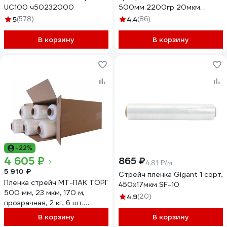
UC100 ч50232000
500мм 2200гр 20мкм
первый сорт прозрачная
5
(578)
4.4
(86)
500мм 2200гр 20мкм
В корзину
В корзину
-22%
4 605 ₽
865 ₽
4.81 ₽/м
5 910 ₽
Стрейч пленка Gigant 1 сорт,
Пленка стрейч МТ-ПАК ТОРГ
450х17мкм SF-10
500 мм, 23 мкм, 170 м,
4.9
(20)
прозрачная, 2 кг, 6 шт.
6443549
В корзину
В корзину