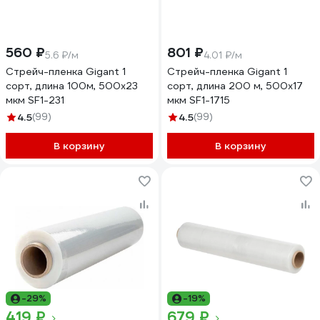
560 ₽
801 ₽
5.6 ₽/м
4.01 ₽/м
Стрейч-пленка Gigant 1
Стрейч-пленка Gigant 1
сорт, длина 100м, 500х23
сорт, длина 200 м, 500х17
мкм SF1-231
мкм SF1-1715
4.5
(99)
4.5
(99)
В корзину
В корзину
-29%
-19%
419 ₽
679 ₽