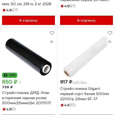
мкм, 50 см, 218 м, 2 кг 2328
50 см, 220 м, 2 кг нетто, в
4.8
(21)
4.8
(27)
упаковке 6 шт. 573364
В корзину
В корзину
-12%
650 ₽
917 ₽
4.83 ₽/м
736 ₽
Стрейч пленка Gigant
Стрейч пленка ДМД-Упак
первый сорт белая 500мм
вторичная черная ролик
2200гр 23мкм SF-17
500мм/25мкм/2кг 2017017
4.6
(10)
4.8
(5)