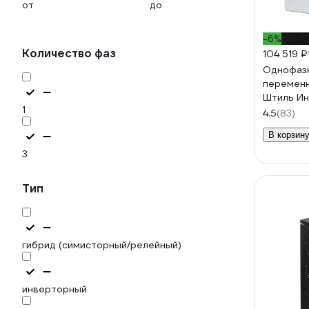
от
до
-6%
до -1
Количество фаз
104 519 ₽
Однофазн
переменн
Штиль Ин
1
4.5
(83)
В корзин
3
Тип
гибрид (симисторный/релейный)
инверторный