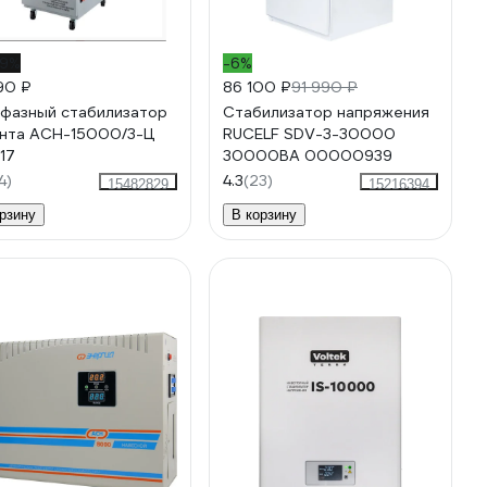
19%
-6%
90 ₽
86 100 ₽
91 990 ₽
фазный стабилизатор
Стабилизатор напряжения
нта АСН-15000/3-Ц
RUCELF SDV-3-30000
17
30000ВА 00000939
4)
4.3
(23)
15482829
15216394
рзину
В корзину