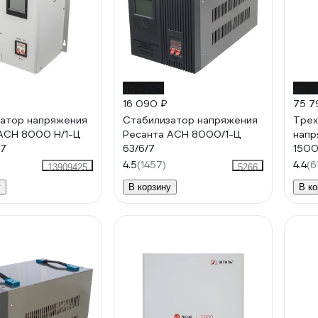
до -29%
до -
16 090 ₽
75 7
атор напряжения
Стабилизатор напряжения
Трех
АСН 8000 Н/1-Ц
Ресанта АСН 8000/1-Ц
напр
17
63/6/7
1500
4.5
(1457)
4.4
(6
13909425
5266
у
В корзину
В ко