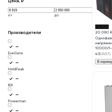
Цена, ₽
от
до
до -21%
Производители
20 090 
Однофазн
напряжен
10000/1-
ExeGate
4.5
(1457)
В корзин
HoldPeak
IEK
Powerman