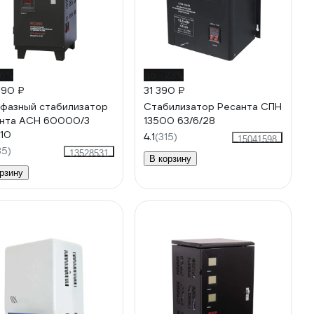
16%
до -23%
190 ₽
31 390 ₽
фазный стабилизатор
Стабилизатор Ресанта СПН
нта АСН 60000/3
13500 63/6/28
/10
4.1
(315)
15041598
35)
13528531
В корзину
рзину