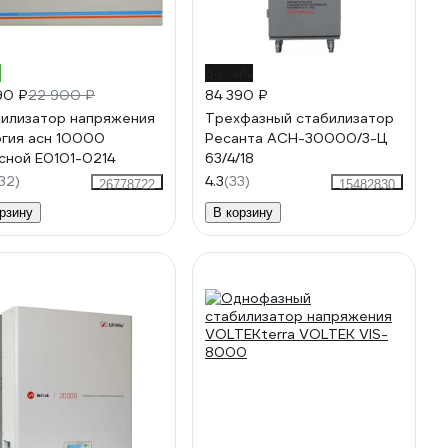
%
до -4%
90 ₽
22 900 ₽
84 390 ₽
илизатор напряжения
Трехфазный стабилизатор
гия асн 10000
Ресанта АСН-30000/3-Ц
сной Е0101-0214
63/4/18
32)
4.3
(33)
26778722
15482830
рзину
В корзину