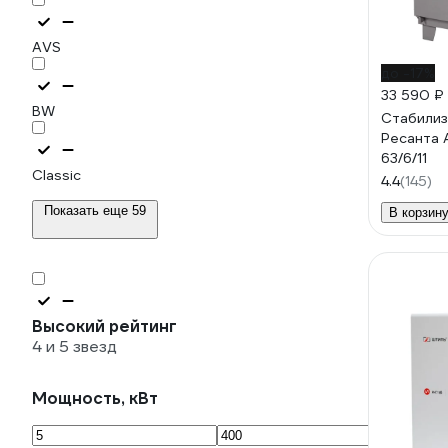
AVS
до -17%
33 590 ₽
BW
Стабилиз
Ресанта 
63/6/11
Classic
4.4
(145)
Показать еще 59
В корзин
Высокий рейтинг
4 и 5 звезд
Мощность, кВт