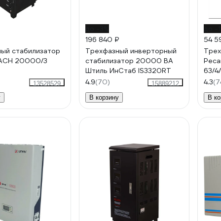
до -3%
до -
196 840 ₽
54 5
ый стабилизатор
Трехфазный инверторный
Трех
 АСН 20000/3
стабилизатор 20000 ВА
Реса
Штиль ИнСтаб IS3320RT
63/4/
4.9
(70)
4.3
(7
13528529
15889212
у
В корзину
В ко