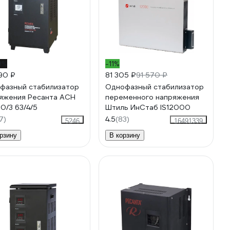
9%
-11%
90 ₽
81 305 ₽
91 570 ₽
фазный стабилизатор
Однофазный стабилизатор
яжения Ресанта АСН
переменного напряжения
0/3 63/4/5
Штиль ИнСтаб IS12000
7)
4.5
(83)
5246
16491339
рзину
В корзину