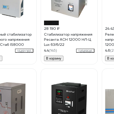
до -28%
28 190 ₽
24 4
ый стабилизатор
Стабилизатор напряжения
Реле
ого напряжения
Ресанта АСН 12000 Н/1-Ц
напр
нСтаб IS8000
Lux 63/6/22
1200
4.4
(145)
4.6
(2
16491365
14949646
у
В корзину
В ко