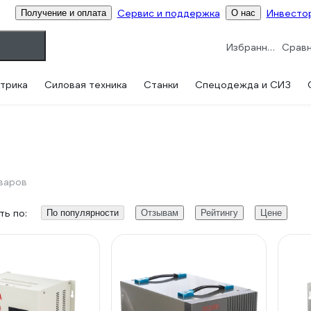
Сервис и поддержка
Инвесто
Получение и оплата
О нас
Избранное
трика
Силовая техника
Станки
Спецодежда и СИЗ
варов
ь по:
По популярности
Отзывам
Рейтингу
Цене