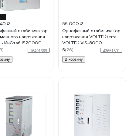
12%
940 ₽
55 000 ₽
фазный стабилизатор
Однофазный стабилизатор
менного напряжения
напряжения VOLTEKterra
ь ИнСтаб IS20000
VOLTEK VIS-8000
3)
5
(26)
16491369
43661501
рзину
В корзину