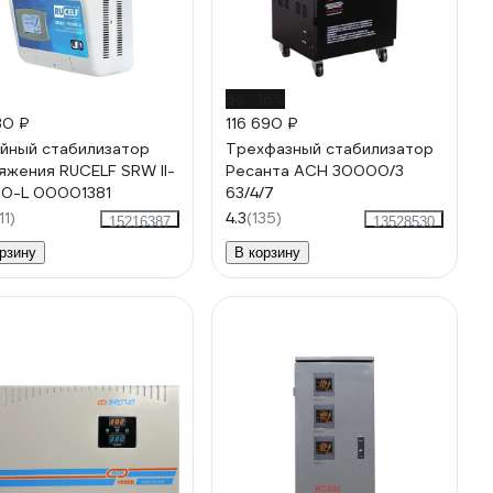
до -16%
30 ₽
116 690 ₽
йный стабилизатор
Трехфазный стабилизатор
яжения RUCELF SRW II-
Ресанта АСН 30000/3
0-L 00001381
63/4/7
11)
4.3
(135)
15216387
13528530
рзину
В корзину