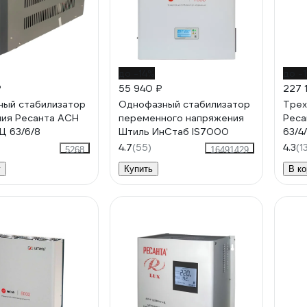
до -14%
до -
₽
55 940 ₽
227 
ый стабилизатор
Однофазный стабилизатор
Трех
ия Ресанта АСН
переменного напряжения
Реса
Ц 63/6/8
Штиль ИнСтаб IS7000
63/4
4.7
(55)
4.3
(1
5268
16491429
у
Купить
В ко