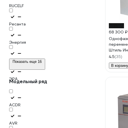
RUCELF
Ресанта
до -14%
68 300 ₽
Однофазн
Энергия
переменн
Штиль И
4.5
(35)
Энерготех
Показать еще 16
В корзин
ЭРА
Модельный ряд
ACDR
AVR