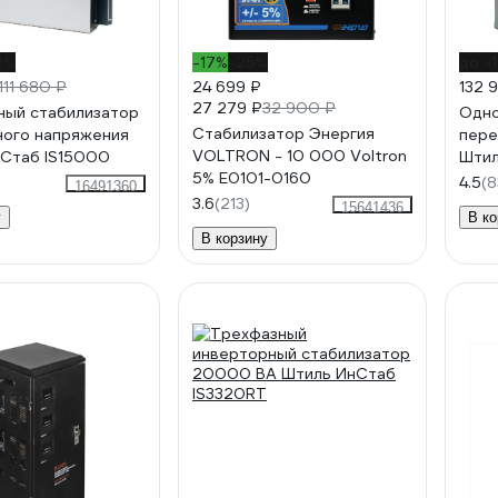
2%
-17%
-25%
до -
111 680 ₽
24 699 ₽
132 
27 279 ₽
32 900 ₽
ый стабилизатор
Одно
Стабилизатор Энергия
ого напряжения
пере
VOLTRON - 10 000 Voltron
Стаб IS15000
Штил
5% Е0101-0160
4.5
(8
16491360
3.6
(213)
15641436
у
В ко
В корзину