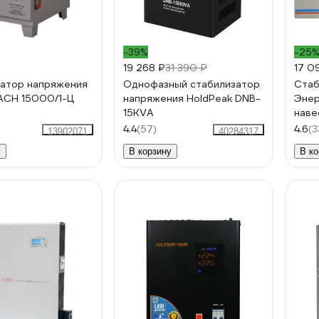
-39%
-25
19 268 ₽
31 390 ₽
17 0
атор напряжения
Однофазный стабилизатор
Стаб
АСН 15000/1-Ц
напряжения HoldPeak DNB-
Энер
15KVA
наве
4.4
(57)
4.6
(3
13902071
40284317
у
В корзину
В ко