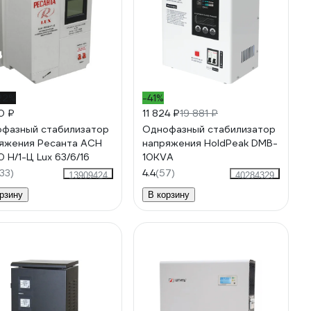
22%
-41%
0 ₽
11 824 ₽
19 881 ₽
фазный стабилизатор
Однофазный стабилизатор
яжения Ресанта АСН
напряжения HoldPeak DMB-
 Н/1-Ц Lux 63/6/16
10KVA
133)
4.4
(57)
13909424
40284329
рзину
В корзину