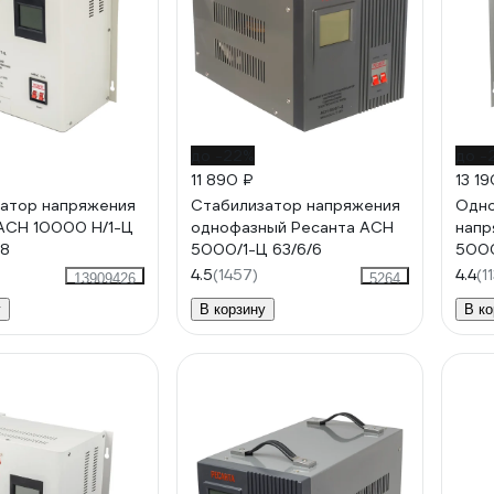
до -22%
до -
11 890 ₽
13 19
атор напряжения
Стабилизатор напряжения
Одно
АСН 10000 Н/1-Ц
однофазный Ресанта АСН
напр
18
5000/1-Ц 63/6/6
5000
4.5
(1457)
4.4
(1
13909426
5264
у
В корзину
В ко