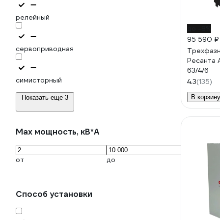
релейный
до -8%
95 590 ₽
сервоприводная
Трехфазн
Ресанта
63/4/6
симисторный
4.3
(135)
В корзин
Показать еще 3
Max мощность, кВ*А
от
до
Способ установки