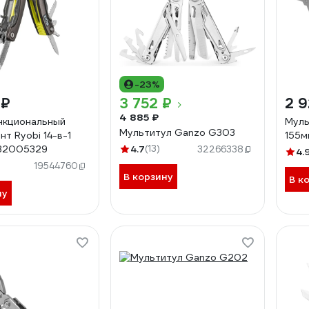
-23%
 ₽
3 752 ₽
2 9
4 885 ₽
нкциональный
Муль
Мультитул Ganzo G303
т Ryobi 14-в-1
155м
132005329
4.7
(13)
32266338
4.
19544760
В корзину
В к
ну