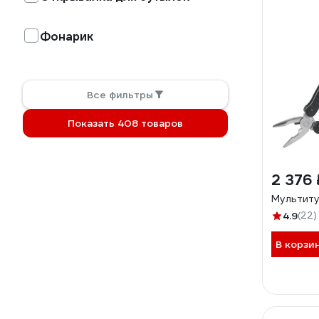
Фонарик
Все фильтры
Показать 408 товаров
2 376 
Мультит
4.9
(22)
В корзи