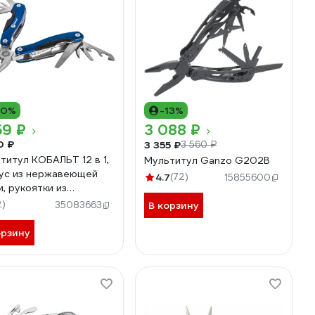
10%
-13%
59 ₽
3 088 ₽
0 ₽
3 355 ₽
3 560 ₽
титул КОБАЛЬТ 12 в 1,
Мультитул Ganzo G202B
ус из нержавеющей
4.7
(72)
15855600
и, рукоятки из
иния, чехол для
2)
35083663
В корзину
ения 918-275
орзину