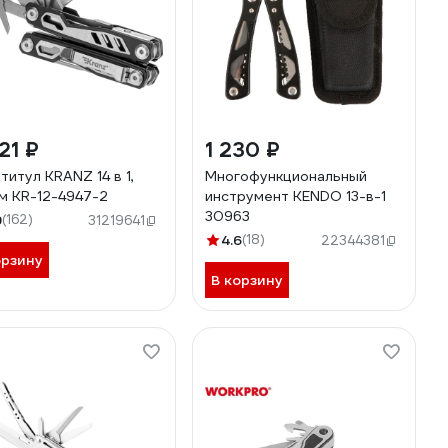
21 ₽
1 230 ₽
титул KRANZ 14 в 1,
Многофункциональный
м KR-12-4947-2
инструмент KENDO 13-в-1
30963
9
(162)
31219641
4.6
(18)
22344381
орзину
В корзину