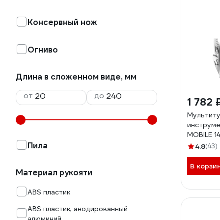
Консервный нож
Огниво
Длина в сложенном виде, мм
от
до
1 782 
Мультит
инструме
MOBILE 14
плоскогу
Пила
4.8
(43)
кусачки,
В корзи
Материал рукояти
ABS пластик
ABS пластик, анодированный
алюминий