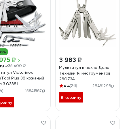
18%
975 ₽
3 983 ₽
39 ₽
35 400 ₽
Мультитул в чехле Дело
титул Victorinox
Техники 14 инструментов
sTool Plus 38 кожаный
260734
л 3.0338.L
4.4
(26)
28461296
14)
15641567
В корзину
орзину