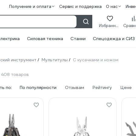
Получение и оплата
Сервис и поддержка
О нас
Инве
Избранное
лектрика
Силовая техника
Станки
Спецодежда и СИЗ
ский инструмент
Мультитулы
С кусачками и ножом
/
/
408 товаров
ь по:
По популярности
Отзывам
Рейтингу
Цене