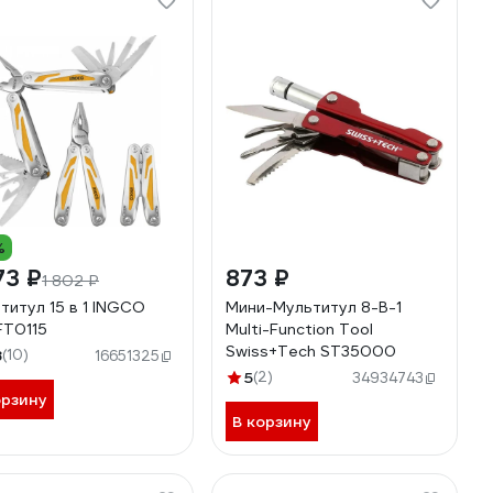
%
73 ₽
873 ₽
1 802 ₽
титул 15 в 1 INGCO
Мини-Мультитул 8-В-1
T0115
Multi-Function Tool
Swiss+Tech ST35000
8
(10)
16651325
5
(2)
34934743
орзину
В корзину