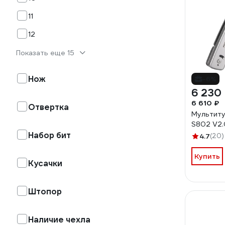
11
12
Показать еще 15
Нож
-6%
6 230
6 610 ₽
Отвертка
Мультиту
S802 V2
Набор бит
4.7
(20)
Купить
Кусачки
Штопор
Наличие чехла