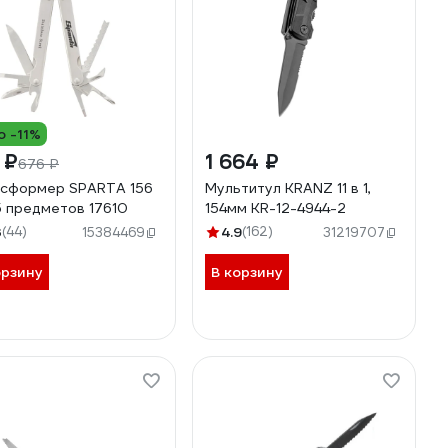
о -11%
 ₽
1 664 ₽
676 ₽
сформер SPARTA 156
Мультитул KRANZ 11 в 1,
5 предметов 17610
154мм KR-12-4944-2
3
(44)
4.9
(162)
15384469
31219707
орзину
В корзину