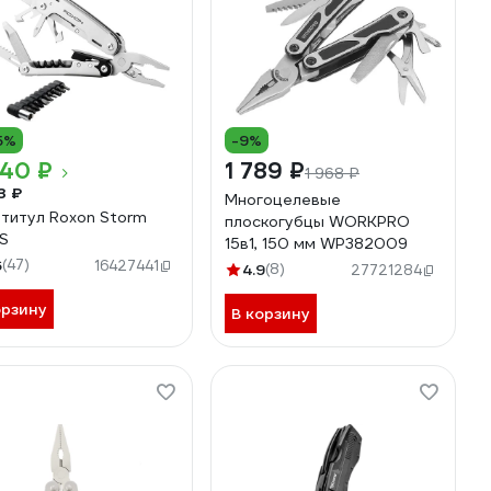
5%
-9%
940 ₽
1 789 ₽
1 968 ₽
3 ₽
Многоцелевые
титул Roxon Storm
плоскогубцы WORKPRO
S
15в1, 150 мм WP382009
6
(47)
16427441
4.9
(8)
27721284
орзину
В корзину