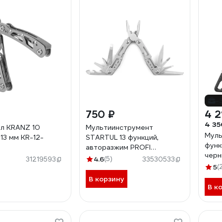
-
750 ₽
4 2
4 35
л KRANZ 10
Мультиинструмент
Муль
13 мм KR-12-
STARTUL 13 функций,
функ
авторазжим PROFI
черн
STARTUL ST9504-13
)
4.6
(5)
31219593
33530533
нейл
5
(
GHK
В корзину
В к