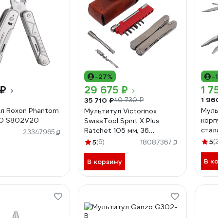
-27%
-
 ₽
29 675 ₽
1 7
1 96
35 710 ₽
40 730 ₽
л Roxon Phantom
Муль
Мультитул Victorinox
.0 S802V20
корп
SwissTool Spirit X Plus
стал
Ratchet 105 мм, 36
23347965
алюм
функций, в кожаном чехле
5
(
5
(6)
18087367
хран
3.0236.L
В к
В корзину