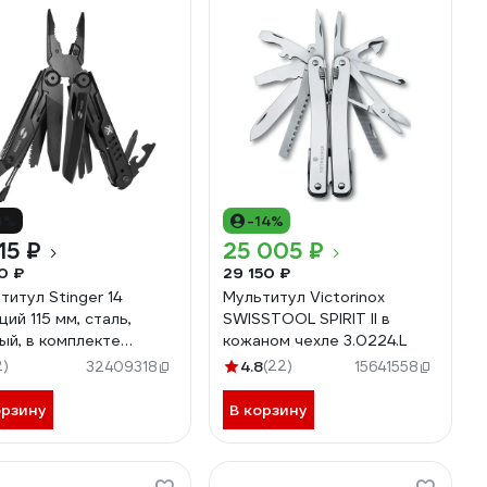
3%
-14%
15 ₽
25 005 ₽
0 ₽
29 150 ₽
титул Stinger 14
Мультитул Victorinox
ций 115 мм, сталь,
SWISSTOOL SPIRIT II в
ый, в комплекте
кожаном чехле 3.0224.L
оновый чехол MT-
2)
4.8
(22)
32409318
15641558
9-H
орзину
В корзину