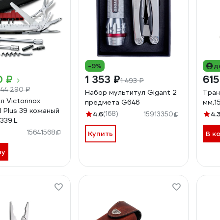
-9%
д
0 ₽
1 353 ₽
615
1 493 ₽
44 290 ₽
Набор мультитул Gigant 2
Тран
л Victorinox
предмета G646
мм,1
l Plus 39 кожаный
4.6
(168)
4.
15913350
339.L
15641568
Купить
В к
ну