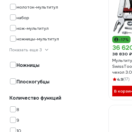
молоток-мультитул
набор
нож-мультитул
ножницы-мультитул
-17%
36 62
Показать еще 3
38 830 ₽
Мультиту
Ножницы
SwissToo
чехол 3.0
4.9
(17)
Плоскогубцы
В корзи
Количество функций
8
9
10