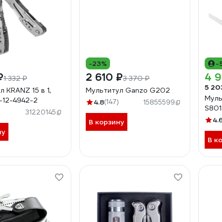
-23%
-
₽
2 610 ₽
4 
1 332 ₽
3 370 ₽
5 20
 KRANZ 15 в 1,
Мультитул Ganzo G202
Муль
-12-4942-2
4.8
(147)
15855599
S801
)
31220145
4.
В корзину
ну
В к