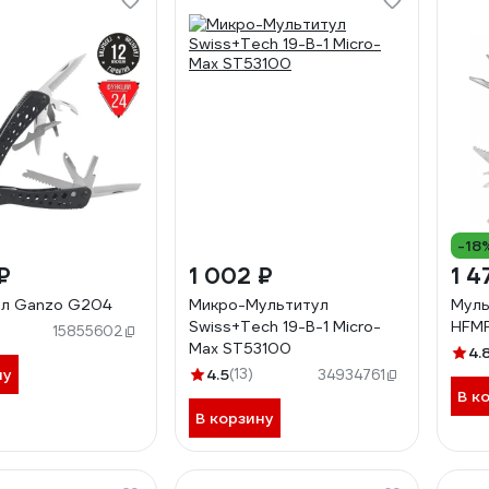
-18
₽
1 002 ₽
1 4
ул Ganzo G204
Микро-Мультитул
Муль
Swiss+Tech 19-В-1 Micro-
HFMF
15855602
Max ST53100
4.
ну
4.5
(13)
34934761
В к
В корзину