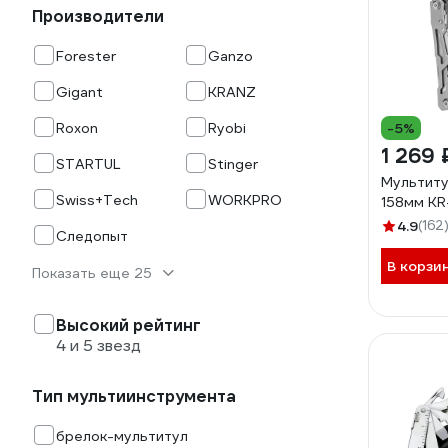
Производители
Forester
Ganzo
Gigant
KRANZ
Roxon
Ryobi
-5%
1 269 
STARTUL
Stinger
Мультитул
Swiss+Tech
WORKPRO
158мм KR
4.9
(162
Следопыт
В корзи
Показать еще 25
Высокий рейтинг
4 и 5 звезд
Тип мультиинструмента
брелок-мультитул