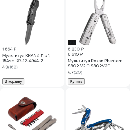
-6%
1 664 ₽
6 230 ₽
6 610 ₽
Мультитул KRANZ 11 в 1,
154мм KR-12-4944-2
Мультитул Roxon Phantom
S802 V2.0 S802V20
4.9
(162)
4.7
(20)
В корзину
Купить