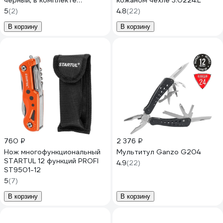
черный, в комплекте
кожаном чехле 3.0224.L
нейлоновый чехол MT-
5
(2)
4.8
(22)
GHK9-H
В корзину
В корзину
760 ₽
2 376 ₽
Нож многофункциональный
Мультитул Ganzo G204
STARTUL 12 функций PROFI
4.9
(22)
ST9501-12
5
(7)
В корзину
В корзину