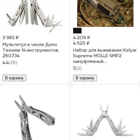
-7%
3 983 ₽
4 209 ₽
4 525 ₽
Мультитул в чехле Дело
Техники 14 инструментов
Набор для выживания Kizlyar
260734
Supreme MOLLE SMP2
камуфляжный
4.4
(26)
4610094292944
5
(2)
В корзину
В корзину