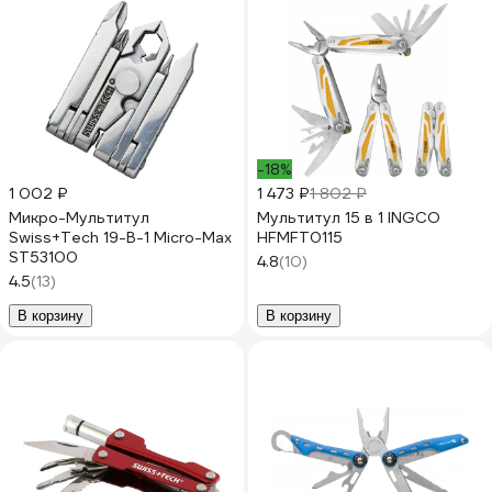
-18%
1 002 ₽
1 473 ₽
1 802 ₽
Микро-Мультитул
Мультитул 15 в 1 INGCO
Swiss+Tech 19-В-1 Micro-Max
HFMFT0115
ST53100
4.8
(10)
4.5
(13)
В корзину
В корзину