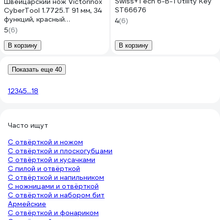
Swiss+Tech 6-В-1 Utility Key
Швейцарский нож Victorinox
ST66676
CyberTool 1.7725.T 91 мм, 34
функций, красный
4
(6)
полупрозрачный
5
(6)
В корзину
В корзину
Показать еще 40
1
2
3
4
5
...
18
Часто ищут
С отвёрткой и ножом
С отвёрткой и плоскогубцами
С отвёрткой и кусачками
С пилой и отвёрткой
С отвёрткой и напильником
С ножницами и отвёрткой
С отвёрткой и набором бит
Армейские
С отвёрткой и фонариком