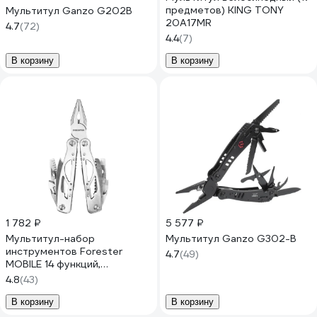
предметов) KING TONY
Мультитул Ganzo G202B
20A17MR
4.7
(72)
4.4
(7)
В корзину
В корзину
1 782 ₽
5 577 ₽
Мультитул-набор
Мультитул Ganzo G302-B
инструментов Forester
4.7
(49)
MOBILE 14 функций,
плоскогубцы, пассатижи,
4.8
(43)
кусачки, нож OEC-3
В корзину
В корзину