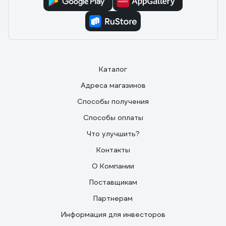
30.11.2017
Николай
Вызывает доверие, что и подтвердилось
эксплуатацией в несколько месяцев. Удобная вещица
и всегда под рукой. Мой мультитул лежит в машине -
это идеальное место для него. Для меня наличие
литых губок кусачек не сыграло решающего значения,
а вот наличие фиксаторов - да. Куплено 2 мультитула
Каталог
301-Н в подарок, сам владею 302-В.
Адреса магазинов
Способы получения
Способы оплаты
Что улучшить?
Контакты
О Компании
Поставщикам
Партнерам
Информация для инвесторов