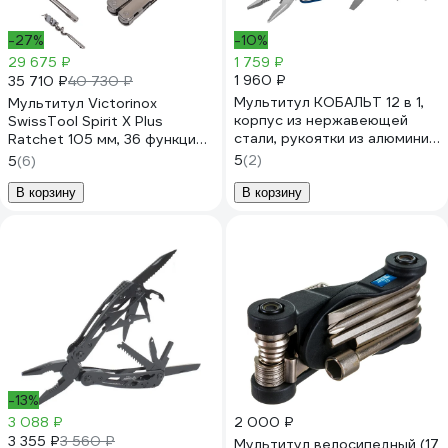
-27%
-10%
29 675 ₽
1 759 ₽
1 960 ₽
35 710 ₽
40 730 ₽
Мультитул КОБАЛЬТ 12 в 1,
Мультитул Victorinox
корпус из нержавеющей
SwissTool Spirit X Plus
стали, рукоятки из алюминия,
Ratchet 105 мм, 36 функций,
чехол для хранения 918-275
в кожаном чехле 3.0236.L
5
(2)
5
(6)
В корзину
В корзину
-13%
3 088 ₽
2 000 ₽
3 355 ₽
3 560 ₽
Мультитул велосипедный (17