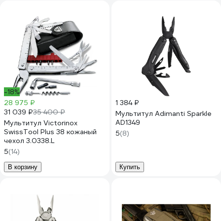
-18%
28 975 ₽
1 384 ₽
31 039 ₽
35 400 ₽
Мультитул Adimanti Sparkle
AD1349
Мультитул Victorinox
SwissTool Plus 38 кожаный
5
(8)
чехол 3.0338.L
5
(14)
В корзину
Купить