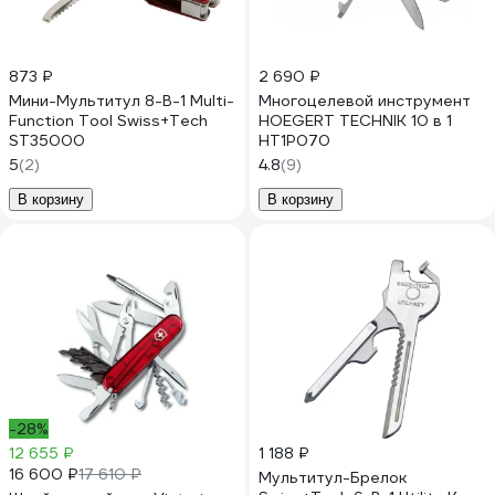
873 ₽
2 690 ₽
Мини-Мультитул 8-В-1 Multi-
Многоцелевой инструмент
Function Tool Swiss+Tech
HOEGERT TECHNIK 10 в 1
ST35000
HT1P070
5
(2)
4.8
(9)
В корзину
В корзину
-28%
12 655 ₽
1 188 ₽
16 600 ₽
17 610 ₽
Мультитул-Брелок