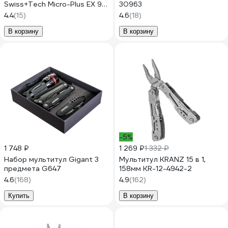
Swiss+Tech Micro-Plus EX 9-
30963
in-1 ST50016
4.4
(15)
4.6
(18)
В корзину
В корзину
-5%
1 748 ₽
1 269 ₽
1 332 ₽
Набор мультитул Gigant 3
Мультитул KRANZ 15 в 1,
предмета G647
158мм KR-12-4942-2
4.6
(168)
4.9
(162)
Купить
В корзину