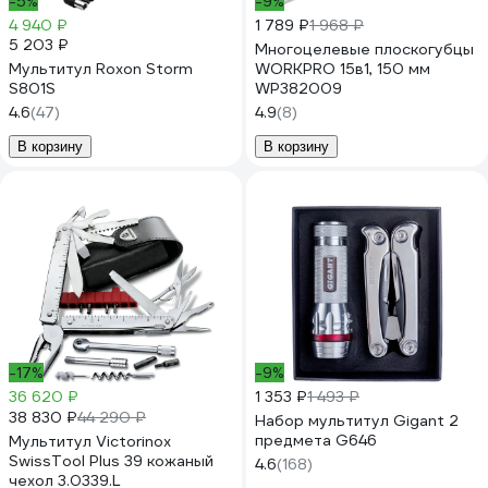
-5%
-9%
4 940 ₽
1 789 ₽
1 968 ₽
5 203 ₽
Многоцелевые плоскогубцы
Мультитул Roxon Storm
WORKPRO 15в1, 150 мм
S801S
WP382009
4.6
(47)
4.9
(8)
В корзину
В корзину
-17%
-9%
36 620 ₽
1 353 ₽
1 493 ₽
38 830 ₽
44 290 ₽
Набор мультитул Gigant 2
предмета G646
Мультитул Victorinox
SwissTool Plus 39 кожаный
4.6
(168)
чехол 3.0339.L