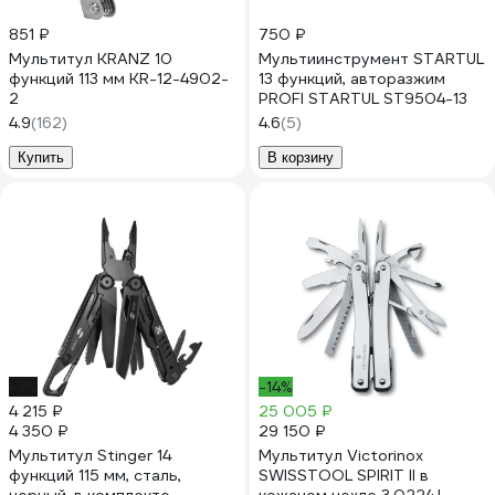
851 ₽
750 ₽
Мультитул KRANZ 10
Мультиинструмент STARTUL
функций 113 мм KR-12-4902-
13 функций, авторазжим
2
PROFI STARTUL ST9504-13
4.9
(162)
4.6
(5)
Купить
В корзину
-3%
-14%
4 215 ₽
25 005 ₽
4 350 ₽
29 150 ₽
Мультитул Stinger 14
Мультитул Victorinox
функций 115 мм, сталь,
SWISSTOOL SPIRIT II в