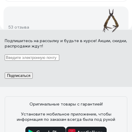
53 отзыва
Подпишитесь
на рассылку
и будьте в курсе! Акции, скидки,
распродажи ждут!
Отзыв о Ganzo G2016-P
25.03.2021
Виктория М.
Очень удобная компактная миниатюрныц инструмент.
Подписаться
31 отзыв
Оригинальные товары с гарантией!
Установите мобильное приложение, чтобы
информация по заказам всегда была под рукой
Отзыв о Ganzo G301-H