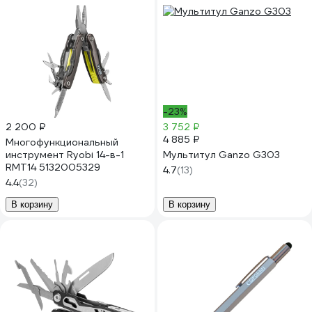
-23%
2 200 ₽
3 752 ₽
4 885 ₽
Многофункциональный
инструмент Ryobi 14-в-1
Мультитул Ganzo G303
RMT14 5132005329
4.7
(13)
4.4
(32)
В корзину
В корзину