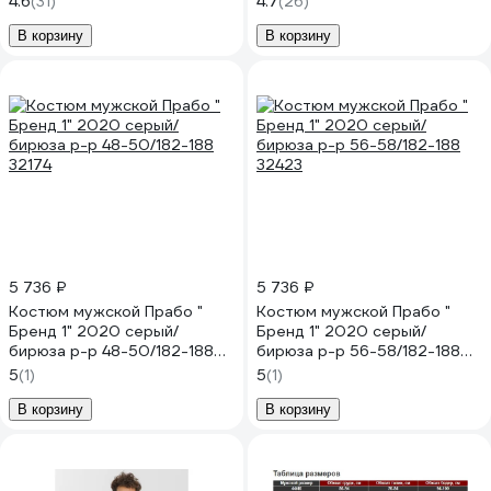
4.6
(31)
4.7
(26)
В корзину
В корзину
5 736 ₽
5 736 ₽
Костюм мужской Прабо "
Костюм мужской Прабо "
Бренд 1" 2020 серый/
Бренд 1" 2020 серый/
бирюза р-р 48-50/182-188
бирюза р-р 56-58/182-188
32174
32423
5
(1)
5
(1)
В корзину
В корзину