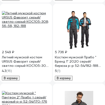
2 549 ₽
5 736 ₽
Летний мужской костюм
Костюм мужской Прабо "
URSUS Фаворит серый/
Бренд 1" 2020 серый/
светло-серый КОС105-308;
бирюза р-р 52-54/182-188
56-58, 182-188
32177
4.3
(16)
5
(1)
В корзину
В корзину