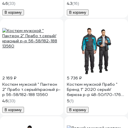
48-50, 170-176
4.6
(33)
4.3
(16)
В корзину
В корзину
2 169 ₽
5 736 ₽
Костюм мужской " Пантеон
Костюм мужской Прабо "
2" Прабо т.серый/красный р-
Бренд 1" 2020 серый/
р 56-58/182-188 13560
бирюза р-р 48-50/170-176
32175
4.6
(33)
5
(1)
В корзину
В корзину