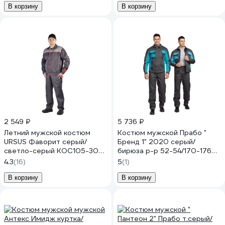
В корзину
В корзину
2 549 ₽
5 736 ₽
Летний мужской костюм
Костюм мужской Прабо "
URSUS Фаворит серый/
Бренд 1" 2020 серый/
светло-серый КОС105-308;
бирюза р-р 52-54/170-176
56-58, 170-176
32176
4.3
(16)
5
(1)
В корзину
В корзину