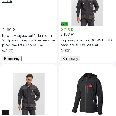
-7%
2 169 ₽
2 915 ₽
3 150 ₽
Костюм мужской " Пантеон
2" Прабо т.серый/красный р-
Куртка рабочая DOWELL HD,
р 52-54/170-176 13104
размер XL D81210-XL
4.7
(21)
4.6
(31)
В корзину
В корзину
-11%