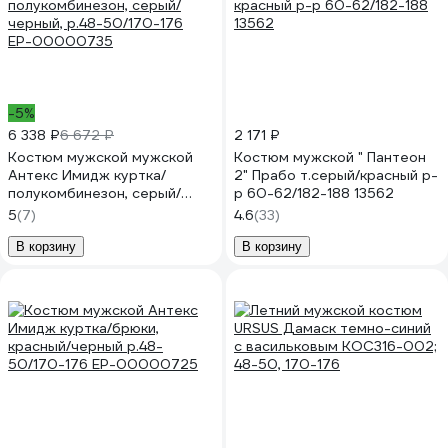
-5%
6 338 ₽
6 672 ₽
2 171 ₽
Костюм мужской мужской
Костюм мужской " Пантеон
Антекс Имидж куртка/
2" Прабо т.серый/красный р-
полукомбинезон, серый/
р 60-62/182-188 13562
черный, р.48-50/170-176
5
(7)
4.6
(33)
ЕР-00000735
В корзину
В корзину