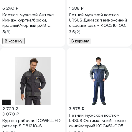
6 240 ₽
1 588 ₽
Костюм мужской Антекс
Летний мужской костюм
Имидж куртка/брюки,
URSUS Дамаск темно-синий
красный/черный р.48-
с васильковым КОС316-002;
50/170-176 ЕР-00000725
48-50, 170-176
5
(8)
3.5
(2)
В корзину
В корзину
-11%
2 729 ₽
3 875 ₽
3 070 ₽
Летний мужской костюм
Куртка рабочая DOWELL HD,
URSUS Оптимальный темно-
размер S D81210-S
синий/серый КОС451-005;
52-54, 182-188