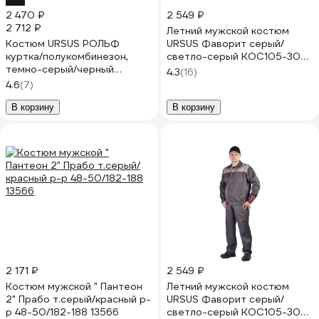
2 470 ₽
2 549 ₽
2 712 ₽
Летний мужской костюм
Костюм URSUS РОЛЬФ
URSUS Фаворит серый/
куртка/полукомбинезон,
светло-серый КОС105-308;
темно-серый/черный
52-54, 170-176
4.3
(16)
КОС122-336; 48-50, 170-176
4.6
(7)
В корзину
В корзину
2 171 ₽
2 549 ₽
Костюм мужской " Пантеон
Летний мужской костюм
2" Прабо т.серый/красный р-
URSUS Фаворит серый/
р 48-50/182-188 13566
светло-серый КОС105-308;