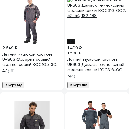
-11%
2 549 ₽
1 409 ₽
1 588 ₽
Летний мужской костюм
URSUS Фаворит серый/
Летний мужской костюм
светло-серый КОС105-308;
URSUS Дамаск темно-синий
52-54, 182-188
с васильковым КОС316-002;
4.3
(16)
52-54, 182-188
5
(4)
В корзину
В корзину