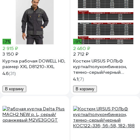
-7%
-9%
2 915 ₽
2 460 ₽
3 150 ₽
2 712 ₽
Куртка рабочая DOWELL HD,
Костюм URSUS РОЛЬФ
размер XXL D81210-XXL
куртка/полукомбинезон,
темно-серый/черный
4.6
(31)
КОС122-336; 52-54, 170-176
4.1
(7)
В корзину
В корзину