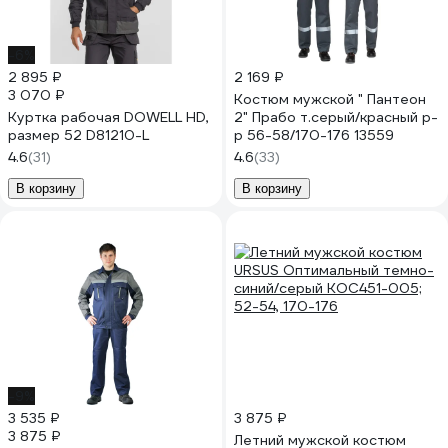
-6%
2 895 ₽
2 169 ₽
3 070 ₽
Костюм мужской " Пантеон
Куртка рабочая DOWELL HD,
2" Прабо т.серый/красный р-
размер 52 D81210-L
р 56-58/170-176 13559
4.6
(31)
4.6
(33)
В корзину
В корзину
-9%
3 535 ₽
3 875 ₽
3 875 ₽
Летний мужской костюм