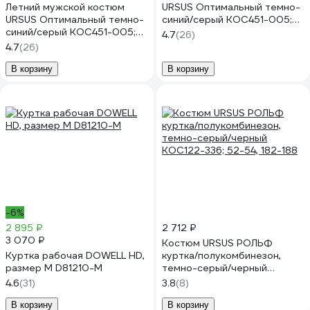
Летний мужской костюм
URSUS Оптимальный темно-
URSUS Оптимальный темно-
синий/серый КОС451-005;
синий/серый КОС451-005;
52-54, 170-176
4.7
(26)
48-50, 170-176
4.7
(26)
В корзину
В корзину
-6%
2 895 ₽
2 712 ₽
3 070 ₽
Костюм URSUS РОЛЬФ
Куртка рабочая DOWELL HD,
куртка/полукомбинезон,
размер M D81210-M
темно-серый/черный
КОС122-336; 52-54, 182-188
4.6
(31)
3.8
(8)
В корзину
В корзину