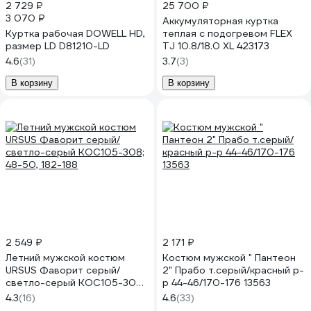
2 729 ₽
25 700 ₽
3 070 ₽
Аккумуляторная куртка
Куртка рабочая DOWELL HD,
теплая с подогревом FLEX
размер LD D81210-LD
TJ 10.8/18.0 XL 423173
4.6
(31)
3.7
(3)
В корзину
В корзину
2 549 ₽
2 171 ₽
Летний мужской костюм
Костюм мужской " Пантеон
URSUS Фаворит серый/
2" Прабо т.серый/красный р-
светло-серый КОС105-308;
р 44-46/170-176 13563
48-50, 182-188
4.3
(16)
4.6
(33)