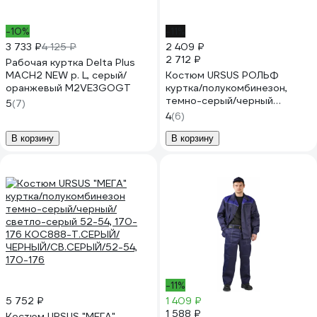
-10%
-11%
3 733 ₽
4 125 ₽
2 409 ₽
2 712 ₽
Рабочая куртка Delta Plus
MACH2 NEW р. L, серый/
Костюм URSUS РОЛЬФ
оранжевый M2VE3GOGT
куртка/полукомбинезон,
темно-серый/черный
5
(7)
КОС122-336; 56-58, 182-188
4
(6)
В корзину
В корзину
-11%
5 752 ₽
1 409 ₽
1 588 ₽
Костюм URSUS "МЕГА"