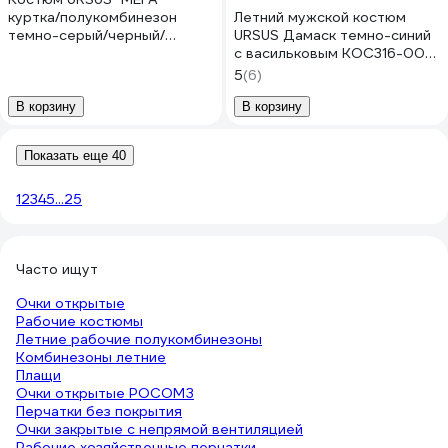
куртка/полукомбинезон
Летний мужской костюм
темно-серый/черный/
URSUS Дамаск темно-синий
светло-серый 52-54, 170-
с васильковым КОС316-002;
176 КОС888-Т.СЕРЫЙ/
52-54, 170-176
5
(6)
ЧЕРНЫЙ/СВ.СЕРЫЙ/52-54,
170-176
В корзину
В корзину
Показать еще 40
1
2
3
4
5
...
25
Часто ищут
Очки открытые
Рабочие костюмы
Летние рабочие полукомбинезоны
Комбинезоны летние
Плащи
Очки открытые РОСОМЗ
Перчатки без покрытия
Очки закрытые с непрямой вентиляцией
Рабочие хозяйственные перчатки