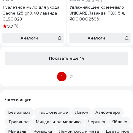
59.8 ₽/л
Туалетное мыло для ухода
Увлажняющее крем-мыло
Cache 125 gr X 48 лаванда
UNICARE Лаванда, ПВХ, 5 л,
CLS0023
Я0000025961
3.7
(3)
Аналоги
Аналоги
Показать еще 14
1
2
Часто ищут
Без запаха
Парфюмерное
Лимон
Аалоэ-вера
Травяное
Миндальное молочко
Черника
Яблоко
Миндаль
Ромашка
Лемонграсс и мята
Цветочное