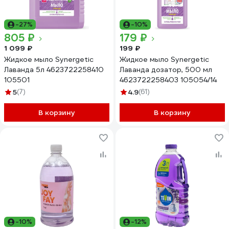
-27%
-10%
805 ₽
179 ₽
1 099 ₽
199 ₽
Жидкое мыло Synergetic
Жидкое мыло Synergetic
Лаванда 5л 4623722258410
Лаванда дозатор, 500 мл
105501
4623722258403 105054/14
5
(7)
4.9
(61)
В корзину
В корзину
-10%
-12%