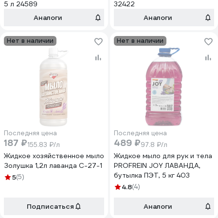
5 л 24589
32422
Аналоги
Аналоги
Нет в наличии
Нет в наличии
Последняя цена
Последняя цена
187 ₽
489 ₽
155.83 ₽/л
97.8 ₽/л
Жидкое хозяйственное мыло
Жидкое мыло для рук и тела
Золушка 1,2л лаванда С-27-1
PROFREIN JOY ЛАВАНДА,
бутылка ПЭТ, 5 кг 403
5
(5)
4.8
(4)
Подписаться
Аналоги