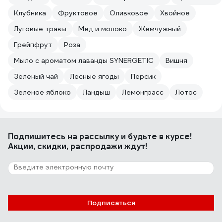
Клубника
Фруктовое
Оливковое
Хвойное
Луговые травы
Мед и молоко
Жемчужный
Грейпфрут
Роза
Мыло с ароматом лаванды SYNERGETIC
Вишня
Зеленый чай
Лесные ягоды
Персик
Зеленое яблоко
Ландыш
Лемонграсс
Лотос
Подпишитесь
на рассылку
и будьте в курсе!
Акции, скидки, распродажи ждут!
Подписаться