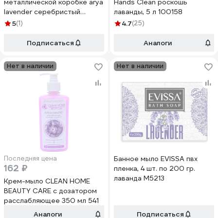
металлической коробке arya
Hands Clean роскошь
lavender серебристый
лаванды, 5 л 100158
8680943229168
5
(1)
4.7
(25)
Подписаться
Аналоги
Нет в наличии
Нет в наличии
Последняя цена
Банное мыло EVISSА пвх
162 ₽
пленка, 4 шт. по 200 гр.
лаванда М5213
Крем-мыло CLEAN HOME
BEAUTY CARE с дозатором
расслабляющее 350 мл 541
Аналоги
Подписаться