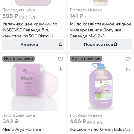
Последняя цена
Последняя цена
598 ₽
141 ₽
/шт
119.6 ₽/л
Увлажняющее крем-мыло
Мыло хозяйственное жидкое
INSEENSE Лаванда 5 л,
универсальное Золушка
канистра Ins5000krmLK
Лаванда М-02-3
Аналоги
Подписаться
Нет в наличии
Нет в наличии
Последняя цена
Последняя цена
342 ₽
496 ₽
99.2 ₽/л
Мыло Arya Home в
Жидкое мыло Green Industry