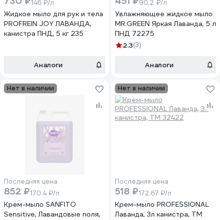
730 ₽
451 ₽
146 ₽/л
90.2 ₽/л
Жидкое мыло для рук и тела
Увлажняющее жидкое мыло
PROFREIN JOY ЛАВАНДА,
MR.GREEN Яркая Лаванда, 5 л
канистра ПНД, 5 кг 235
ПНД 72275
2.3
(3)
Аналоги
Аналоги
Нет в наличии
Нет в наличии
Последняя цена
Последняя цена
852 ₽
518 ₽
170.4 ₽/л
172.67 ₽/л
Крем-мыло SANFITO
Крем-мыло PROFESSIONAL
Sensitive, Лавандовые поля,
Лаванда, 3л канистра, ТМ