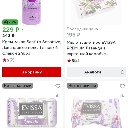
-6%
229 ₽
Последняя цена
195 ₽
243 ₽
Крем-мыло Sanfito Sensitive,
Мыло туалетное EVISSА
Лавандовые поля, 1 л новый
PREMIUM Лаванда в
флакон 24853
картонной коробке
(флоупак), 150гр М6531
2
(2)
5
(2)
В корзину
Аналоги
Нет в наличии
Нет в наличии