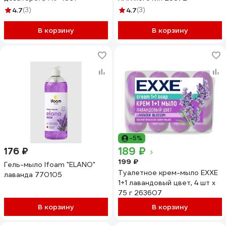
4.7
(3)
4.7
(3)
В корзину
В корзину
-5%
189 ₽
176 ₽
199 ₽
Гель-мыло Ifoam "ELANO"
Туалетное крем-мыло EXXE
лаванда 770105
1+1 лавандовый цвет, 4 шт x
75 г 263607
В корзину
В корзину