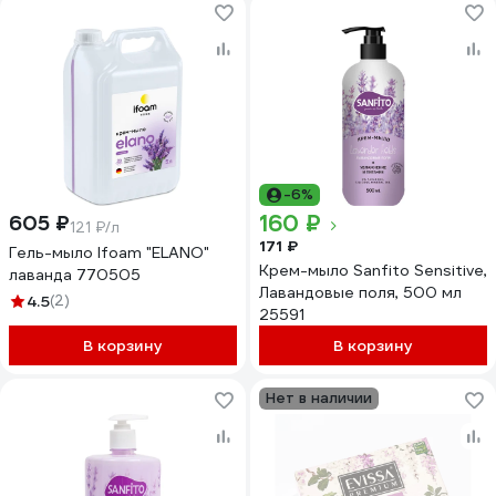
-6%
160 ₽
605 ₽
121 ₽/л
171 ₽
Гель-мыло Ifoam "ELANO"
Крем-мыло Sanfito Sensitive,
лаванда 770505
Лавандовые поля, 500 мл
4.5
(2)
25591
В корзину
В корзину
Нет в наличии