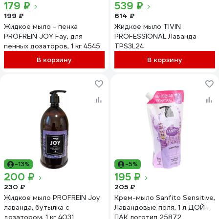
179 ₽
539 ₽
199 ₽
614 ₽
Жидкое мыло - пенка
Жидкое мыло TIVIN
PROFREIN JOY Fay, для
PROFESSIONAL Лаванда
пенных дозаторов, 1 кг 4545
TPS3L24
В корзину
В корзину
-13%
-5%
200 ₽
195 ₽
230 ₽
205 ₽
Жидкое мыло PROFREIN Joy
Крем-мыло Sanfito Sensitive,
лаванда, бутылка с
Лавандовые поля, 1 л ДОЙ-
дозатором, 1 кг 4031
ПАК логотип 25872