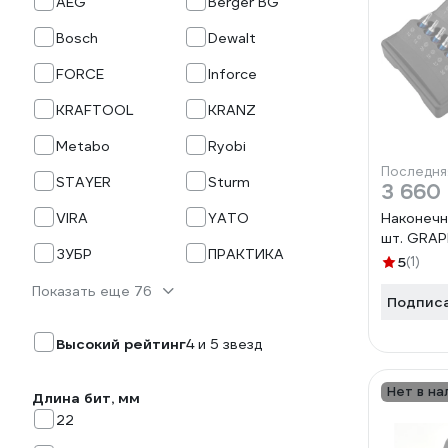
AEG
Berger BG
Bosch
Dewalt
FORCE
Inforce
KRAFTOOL
KRANZ
Metabo
Ryobi
Последня
STAYER
Sturm
3 660
VIRA
YATO
Наконечн
шт. GRAP
ЗУБР
ПРАКТИКА
5
(1)
Показать еще 76
Подпис
Высокий рейтинг
4 и 5 звезд
Нет в на
Длина бит, мм
22