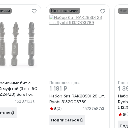
личии
Нет в наличии
Нет
рсионных бит с
Последняя цена
Посл
1 181 ₽
1 3
й муфтой (3 шт; 50
PZ2/PZ3) SureTorq
Набор бит RAK28SDI 28 шт.
Набо
03
16287163
Ryobi 5132003789
Ryob
513
5
(2)
15737487
аться
5
(
Подписаться
Под