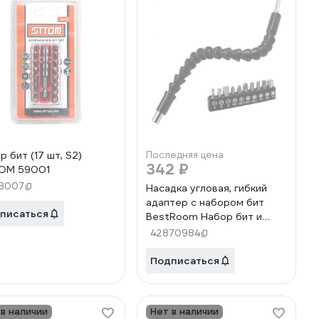
р бит (17 шт, S2)
Последняя цена
342 ₽
OM 59001
68007
Насадка угловая, гибкий
адаптер с набором бит
писаться
BestRoom Набор бит и
удлинитель 11 предметов
42870984
Подписаться
 в наличии
Нет в наличии