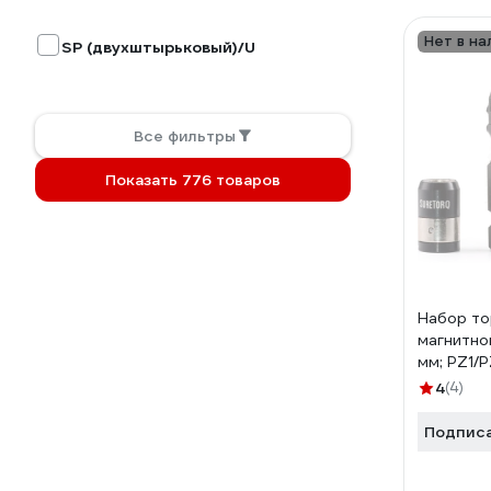
Нет в на
SP (двухштырьковый)/U
Все фильтры
Показать 776 товаров
Набор то
магнитно
мм; PZ1/
0203-04
4
(4)
Подпис