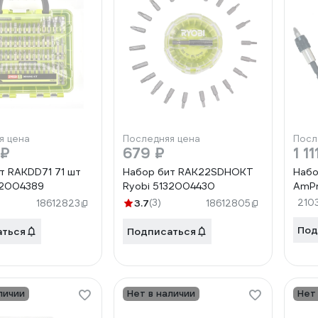
я цена
Последняя цена
Посл
 ₽
679 ₽
1 11
т RAKDD71 71 шт
Набор бит RAK22SDHOKT
Набо
32004389
Ryobi 5132004430
AmPr
3.7
(3)
210
18612823
18612805
Под
аться
Подписаться
личии
Нет в наличии
Нет