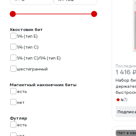
Хвостовик бит
1/4 (тип Е)
1/4 (тип С)
1/4 (тип С)/1/4 (тип Е)
Последня
шестигранный
1 416 
Набор би
Магнитный наконечник биты
держател
есть
быстрос
2608522
4
(1)
нет
Подпис
Футляр
есть
Нет в на
нет