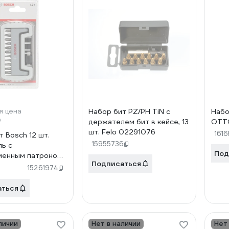
я цена
Набор бит PZ/PH TiN с
Набо
₽
держателем бит в кейсе, 13
OTT
шт. Felo 02291076
161
т Bosch 12 шт.
15955736
ь с
Под
менным патроном
Подписаться
129
15261974
аться
личии
Нет в наличии
Нет