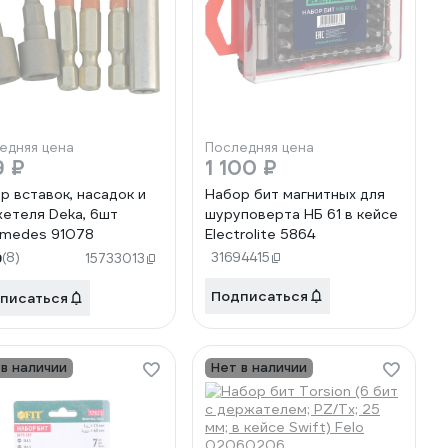
едняя цена
Последняя цена
9 ₽
1 100 ₽
р вставок, насадок и
Набор бит магнитных для
етеля Deka, 6шт
шуруповерта НБ 61 в кейсе
imedes 91078
Electrolite 5864
9
(8)
31694415
15733013
Подписаться
писаться
 в наличии
Нет в наличии