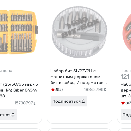
я цена
Набор бит SL/PZ/PH с
Посл
121
магнитным держателем
бит в кейсе, 7 предметов
т (25/50/65 мм; 45
Набо
Felo 02097460
5
(3)
18842796
; 1/4) Biber 84944
держ
268
шт. 
Подписаться
3
(
15738797
аться
Под