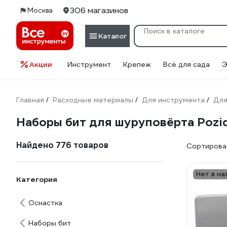
306 магазинов
Москва
Каталог
Акции
Инструмент
Крепеж
Всё для сада
Э
Главная
Расходные материалы
Для инструмента
Для
/
/
/
Наборы бит для шуруповёрта Pozid
Найдено 776 товаров
Сортироват
Нет в на
Категория
Оснастка
Наборы бит