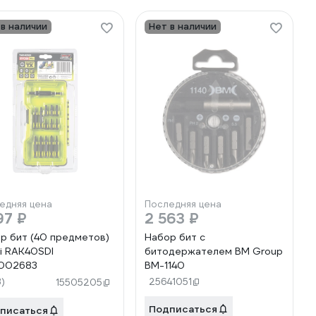
 в наличии
Нет в наличии
едняя цена
Последняя цена
97 ₽
2 563 ₽
р бит (40 предметов)
Набор бит с
i RAK40SDI
битодержателем BM Group
2002683
BM-1140
3)
25641051
15505205
Подписаться
писаться