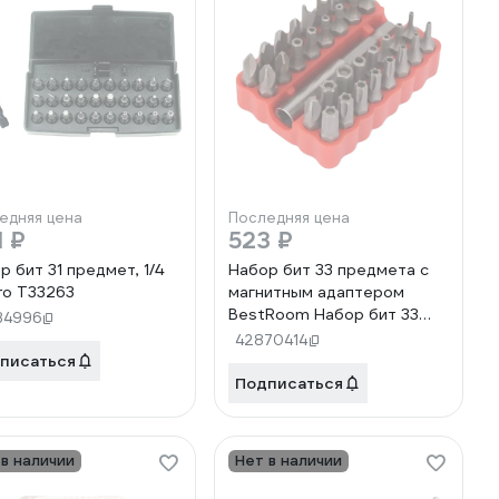
едняя цена
Последняя цена
1 ₽
523 ₽
р бит 31 предмет, 1/4
Набор бит 33 предмета с
o T33263
магнитным адаптером
BestRoom Набор бит 33
34996
предмета NEW
42870414
писаться
Подписаться
 в наличии
Нет в наличии