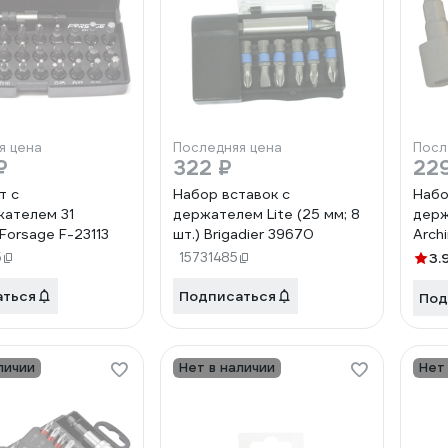
я цена
Последняя цена
Посл
₽
322 ₽
22
т с
Набор вставок с
Набо
ателем 31
держателем Lite (25 мм; 8
держ
Forsage F-23113
шт.) Brigadier 39670
Arch
5
15731485
3.
аться
Подписаться
Под
личии
Нет в наличии
Нет