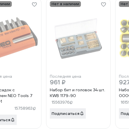
личии
Нет в наличии
Нет
я цена
Последняя цена
Посл
961 ₽
92
садок с
Набор бит и головок 34 шт.
Набо
ем NEO Tools 7
KWB 1179-90
000
1
15563976
1615
15758963
Подписаться
Под
аться