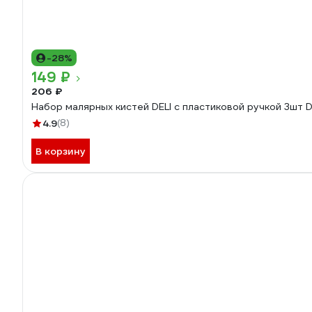
-28%
149 ₽
206 ₽
Набор малярных кистей DELI с пластиковой ручкой 3шт 
4.9
(8)
В корзину