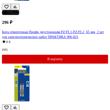
до -9%
296 ₽
Бита отверточная Профи двусторонняя PZ/FL1-PZ/FL2, 65 мм, 2 шт
для электротехнических работ ПРАКТИКА 906-821
4.4
(44)
В корзину