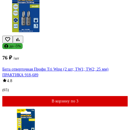
до -5%
76 ₽
/шт
Бита отверточная Профи Tri Wing (2 шт; TW1; TW2; 25 мм)
ПРАКТИКА 918-689
4.8
(65)
В корзину по 3