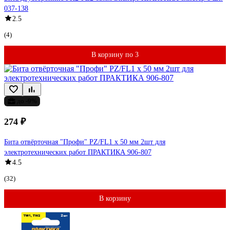
037-138
2.5
(4)
В корзину по 3
до -9%
274 ₽
Бита отвёрточная "Профи" PZ/FL1 x 50 мм 2шт для
электротехнических работ ПРАКТИКА 906-807
4.5
(32)
В корзину