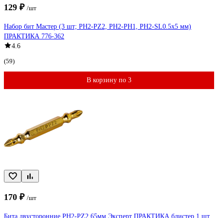
129 ₽
/шт
Набор бит Мастер (3 шт; PH2-PZ2, PH2-PH1, PH2-SL0.5x5 мм)
ПРАКТИКА 776-362
4.6
(59)
В корзину по 3
170 ₽
/шт
Бита двусторонние PH2-PZ2 65мм Эксперт ПРАКТИКА блистер 1 шт.