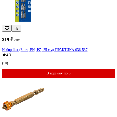
219 ₽
/шт
Набор бит (6 шт; PH; PZ; 25 мм) ПРАКТИКА 036-537
4.3
(10)
В корзину по 3