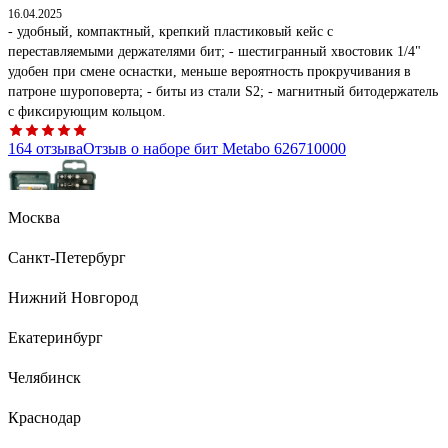
16.04.2025
- удобный, компактный, крепкий пластиковый кейс с
переставляемыми держателями бит; - шестигранный хвостовик 1/4"
удобен при смене оснастки, меньше вероятность прокручивания в
патроне шуроповерта; - биты из стали S2; - магнитный битодержатель
с фиксирующим кольцом.
164 отзыва
Отзыв о наборе бит Metabo 626710000
Москва
Олег Б.
Санкт-Петербург
08.04.2019
Цена, качество
Нижний Новгород
116 отзывов
Отзыв о наборе бит Bosch 2.607.019.452
Екатеринбург
Челябинск
Краснодар
Петр П.
14.03.2021