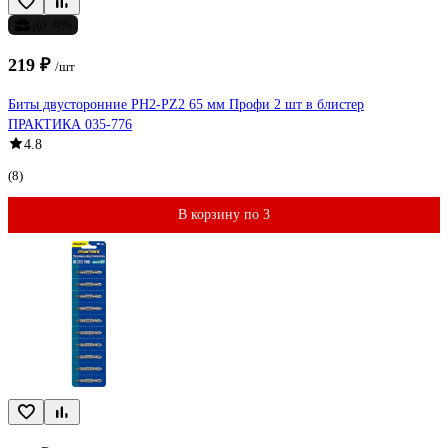
до -9%
219 ₽
/шт
Биты двусторонние PH2-PZ2 65 мм Профи 2 шт в блистер
ПРАКТИКА 035-776
4.8
(8)
В корзину по 3