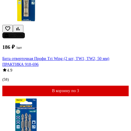
до -20%
186 ₽
/шт
Бита отверточная Профи Tri Wing (2 шт; TW1; TW2; 50 мм)
ПРАКТИКА 918-696
4.9
(58)
В корзину по 3