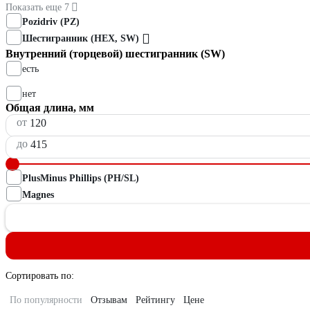
Показать еще 7
Pozidriv (PZ)
Шестигранник (HEX, SW)
Внутренний (торцевой) шестигранник (SW)
есть
нет
Общая длина, мм
от
до
PlusMinus Phillips (PH/SL)
Magnes
Сортировать по:
По популярности
Отзывам
Рейтингу
Цене