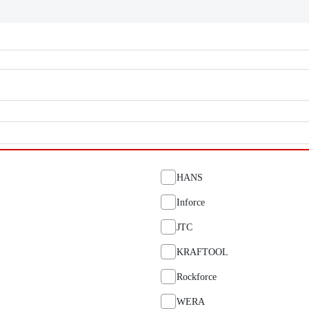
HANS
Inforce
JTC
KRAFTOOL
Rockforce
WERA