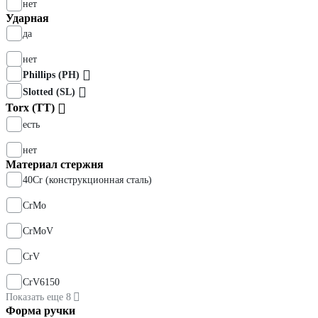
нет
Ударная
да
нет
Phillips (PH)
Slotted (SL)
Torx (TT)
есть
нет
Материал стержня
40Cr (конструкционная сталь)
CrMo
CrMoV
CrV
CrV6150
Показать еще 8
Форма ручки