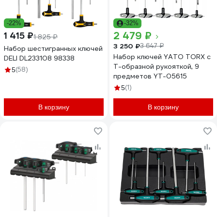
-22%
-32%
2 479 ₽
1 415 ₽
1 825 ₽
3 250 ₽
3 647 ₽
Набор шестигранных ключей
Набор ключей YATO TORX с
DELI DL233108 98338
Т-образной рукояткой, 9
(58)
5
предметов YT-05615
(1)
5
В корзину
В корзину