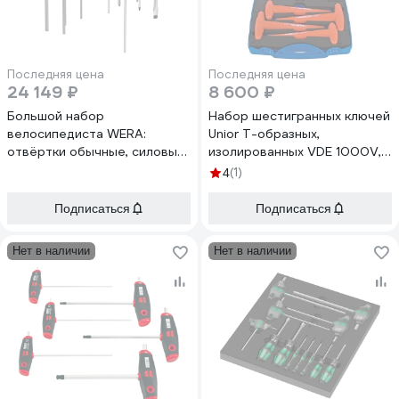
Последняя цена
Последняя цена
24 149 ₽
8 600 ₽
Большой набор
Набор шестигранных ключей
велосипедиста WERA:
Unior Т-образных,
отвёртки обычные, силовые
изолированных VDE 1000V, в
и с Т-образной рукояткой
кейсе, 4 пр. 3838909216485
(1)
4
WE-004190
Подписаться
Подписаться
Нет в наличии
Нет в наличии