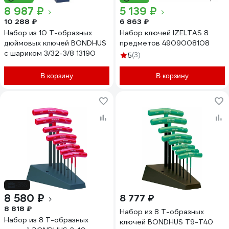
8 987 ₽
5 139 ₽
10 288 ₽
6 863 ₽
Набор из 10 Т-образных
Набор ключей IZELTAS 8
дюймовых ключей BONDHUS
предметов 4909008108
с шариком 3/32-3/8 13190
(3)
5
В корзину
В корзину
-3%
8 580 ₽
8 777 ₽
8 818 ₽
Набор из 8 Т-образных
Набор из 8 Т-образных
ключей BONDHUS T9-T40