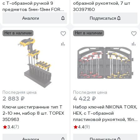
с Т-образной ручкой 9
образной рукояткой, 7 шт
предметов 5мм-13мм FORCE
30397160
2095
Аналоги
Подписаться
Нет в наличии
Нет в наличии
Последняя цена
Последняя цена
2 883 ₽
4 422 ₽
Ключи шестигранные тип Т
Набор ключей NIKONA TORX,
2-10 мм, набор 8 шт. TOPEX
HEX, с Т-образной
35D963
пластиковой рукояткой, 16пр
04-916
(7)
(9)
3.4
4.4
Аналоги
Подписаться