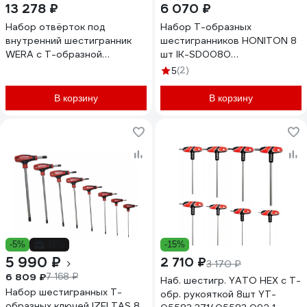
13 278 ₽
6 070 ₽
Набор отвёрток под
Набор Т-образных
внутренний шестигранник
шестигранников HONITON 8
WERA с Т-образной
шт IK-SD0080
рукояткой 2.5, 3, 4, 5, 6, 8, 10,
В0000000159273
(2)
5
7 предметов WE-023450
В корзину
В корзину
-5%
-16%
-15%
5 990 ₽
2 710 ₽
3 170 ₽
6 809 ₽
7 168 ₽
Наб. шестигр. YATO HEX с Т-
Набор шестигранных Т-
обр. рукояткой 8шт YT-
образных ключей IZELTAS 8