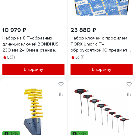
10 979 ₽
23 880 ₽
Набор из 8 Т-образных
Набор ключей с профилем
длинных ключей BONDHUS
TORX Unior с Т-
230 мм 2-10мм в стенде
обр.рукояткой 10 предметов
15389
ТХ 6-45 3838909088808
(2)
(18)
5
5
В корзину
В корзину
-13%
-25%