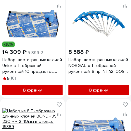
-10%
14 309 ₽
8 588 ₽
15 899 ₽
Набор шестигранных ключей
Набор шестигранных ключей
Unior с Т-образной
NORGAU с Т-образной
рукояткой 10 предметов
рукояткой, 9 пр. NT42-009
2,5-10 мм 3838909088792
061009001
(18)
5
В корзину
В корзину