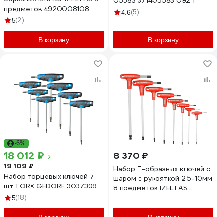
05583 371405583 092 1
предметов 4920008108
(5)
4.6
(2)
5
В корзину
В корзину
-6%
18 012 ₽
8 370 ₽
19 109 ₽
Набор Т-образных ключей с
Набор торцевых ключей 7
шаром с рукояткой 2.5-10мм
шт TORX GEDORE 3037398
8 предметов IZELTAS
(18)
4921008108
5