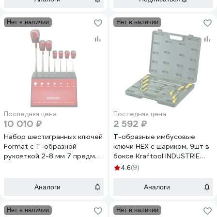
Нет в наличии
Нет в наличии
Последняя цена
Последняя цена
10 010 ₽
2 592 ₽
Набор шестигранных ключей
Т-образные имбусовые
Format с Т-образной
ключи HEX с шариком, 9шт в
рукояткой 2-8 мм 7 предм.
боксе Kraftool INDUSTRIE
5951 0065
27454-H9
(9)
4.6
Аналоги
Аналоги
Нет в наличии
Нет в наличии