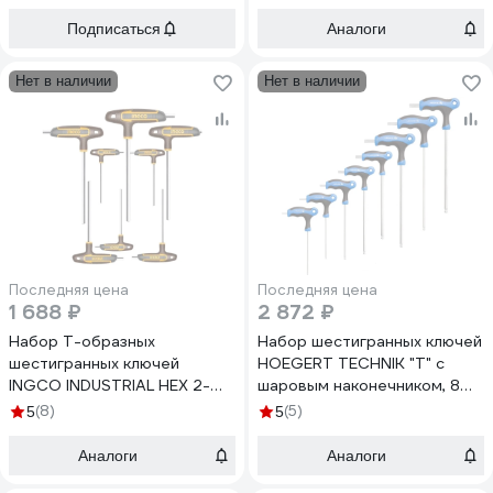
мм 3838909093376
Подписаться
Аналоги
Нет в наличии
Нет в наличии
Последняя цена
Последняя цена
1 688 ₽
2 872 ₽
Набор Т-образных
Набор шестигранных ключей
шестигранных ключей
HOEGERT TECHNIK "Т" с
INGCO INDUSTRIAL HEX 2-
шаровым наконечником, 8
10мм S2 8шт. HHKT8081
шт HT1W880
(8)
(5)
5
5
HHKT80818
Аналоги
Аналоги